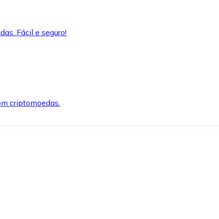
as. Fácil e seguro!
om criptomoedas.
ida e segura.
o precisar.