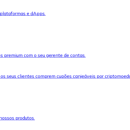
 plataformas e dApps.
s premium com o seu gerente de contas.
 os seus clientes comprem cupões canjeáveis por criptomoed
nossos produtos.