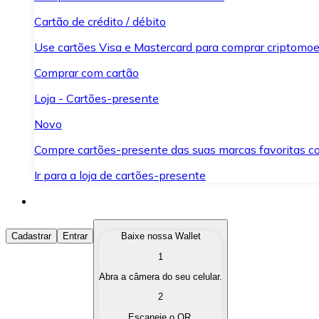
Cartão de crédito / débito
Use cartões Visa e Mastercard para comprar criptomoed
Comprar com cartão
Loja - Cartões-presente
Novo
Compre cartões-presente das suas marcas favoritas c
Ir para a loja de cartões-presente
Comprar Criptomoedas
Cadastrar
Entrar
Baixe nossa Wallet
1
Compre as criptomoedas de seu interesse de forma ráp
Abra a câmera do seu celular.
Vender Criptomoedas
2
Converta suas criptomoedas em moeda fiduciária quand
Escaneie o QR.