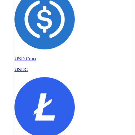
USD Coin
USDC