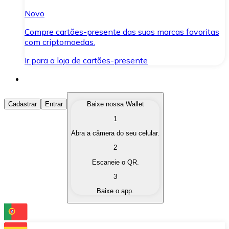
Novo
Compre cartões-presente das suas marcas favoritas
com criptomoedas.
Ir para a loja de cartões-presente
Comprar Criptomoedas
Cadastrar
Entrar
Baixe nossa Wallet
1
Compre as criptomoedas de seu interesse de forma ráp
Abra a câmera do seu celular.
Vender Criptomoedas
2
Converta suas criptomoedas em moeda fiduciária quand
Escaneie o QR.
3
Trocar (Swap)
Baixe o app.
Troque uma criptomoeda por outra instantaneamente,
Carteira Bitnovo