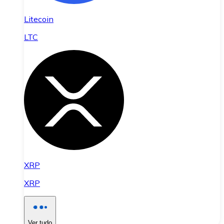
Litecoin
LTC
XRP
XRP
Ver tudo