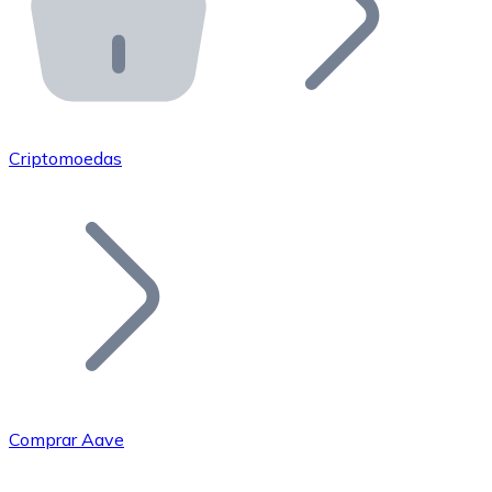
API Bitnovo
Integre nossa API no seu ecossistema.
Tornar-se Revendedor
Junte-se à nossa rede de revendedores e comercialize 
Criptomoedas
Adicionar um Token
Adicione o token do seu projeto ao nosso serviço de c
Comprar Aave