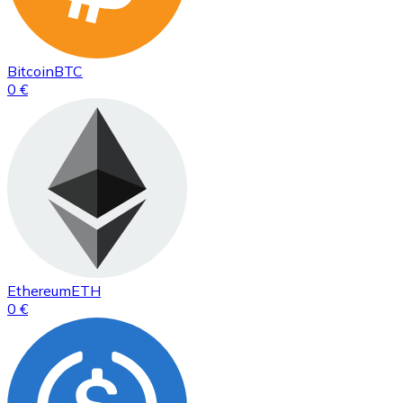
Bitcoin
BTC
0 €
Ethereum
ETH
0 €