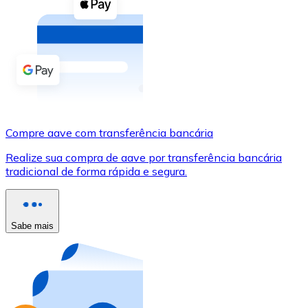
Compre criptomoedas com dinheiro e outros métodos d
Comprar com dinheiro
Transferência SEPA
Adicione fundos à sua conta Bitnovo ou faça compras d
Comprar com transferência bancária
Compre aave com transferência bancária
Cartão de crédito / débito
Realize sua compra de aave por transferência bancária
Use cartões Visa e Mastercard para comprar criptomoed
tradicional de forma rápida e segura.
Comprar com cartão
Loja - Cartões-presente
Sabe mais
Novo
Compre cartões-presente das suas marcas favoritas c
Ir para a loja de cartões-presente