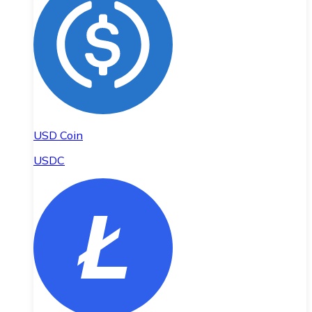
USD Coin
USDC