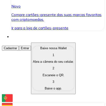
Novo
Compre cartões-presente das suas marcas favoritas
com criptomoedas.
Ir para a loja de cartões-presente
Comprar Criptomoedas
Cadastrar
Entrar
Baixe nossa Wallet
1
Compre as criptomoedas de seu interesse de forma ráp
Abra a câmera do seu celular.
Vender Criptomoedas
2
Converta suas criptomoedas em moeda fiduciária quand
Escaneie o QR.
3
Trocar (Swap)
Baixe o app.
Troque uma criptomoeda por outra instantaneamente,
Carteira Bitnovo