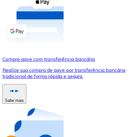
Compre criptomoedas com dinheiro e outros métodos d
Comprar com dinheiro
Transferência SEPA
Adicione fundos à sua conta Bitnovo ou faça compras d
Comprar com transferência bancária
Compre aave com transferência bancária
Cartão de crédito / débito
Realize sua compra de aave por transferência bancária
Use cartões Visa e Mastercard para comprar criptomoed
tradicional de forma rápida e segura.
Comprar com cartão
Loja - Cartões-presente
Sabe mais
Novo
Compre cartões-presente das suas marcas favoritas c
Ir para a loja de cartões-presente