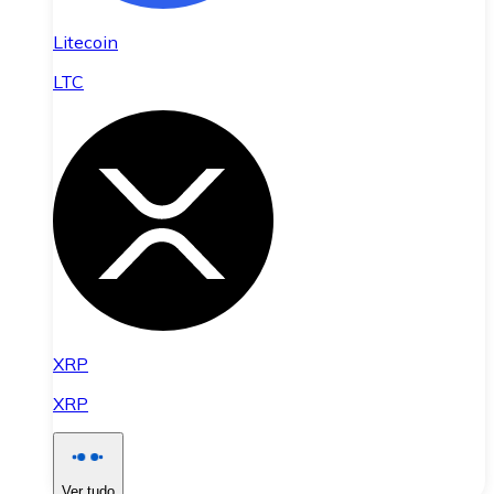
Litecoin
LTC
XRP
XRP
Ver tudo