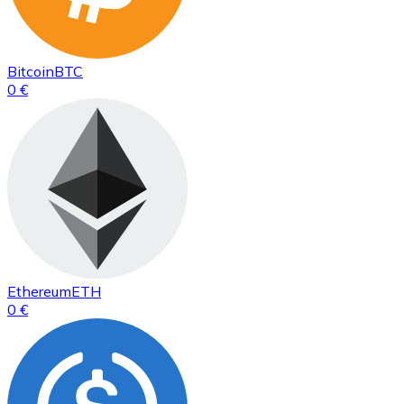
Bitcoin
BTC
0 €
Ethereum
ETH
0 €