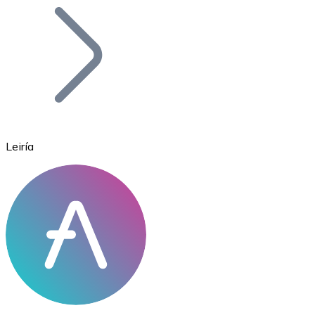
Bitcoin
BTC
Leiría
Ethereum
ETH