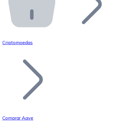
API Bitnovo
Integre nossa API no seu ecossistema.
Tornar-se Revendedor
Junte-se à nossa rede de revendedores e comercialize 
Criptomoedas
Adicionar um Token
Adicione o token do seu projeto ao nosso serviço de c
Comprar Aave