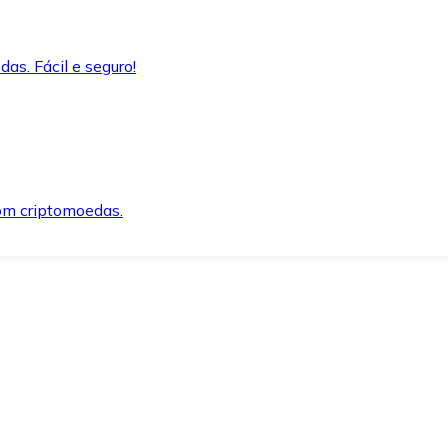
as. Fácil e seguro!
om criptomoedas.
ida e segura.
o precisar.