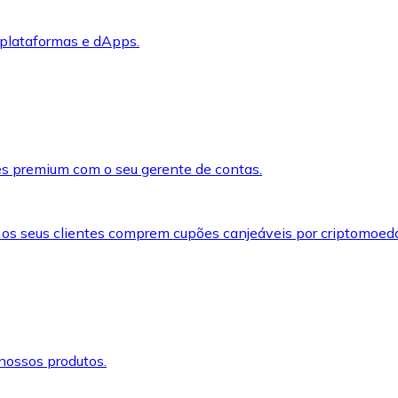
 plataformas e dApps.
s premium com o seu gerente de contas.
 os seus clientes comprem cupões canjeáveis por criptomoed
nossos produtos.