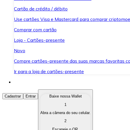
Cartão de crédito / débito
Use cartões Visa e Mastercard para comprar criptomoed
Comprar com cartão
Loja - Cartões-presente
Novo
Compre cartões-presente das suas marcas favoritas c
Ir para a loja de cartões-presente
Comprar Criptomoedas
Cadastrar
Entrar
Baixe nossa Wallet
1
Compre as criptomoedas de seu interesse de forma ráp
Abra a câmera do seu celular.
Vender Criptomoedas
2
Converta suas criptomoedas em moeda fiduciária quand
Escaneie o QR.