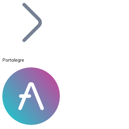
Bitcoin
BTC
Portalegre
Ethereum
ETH