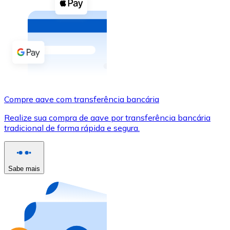
Compre criptomoedas com dinheiro e outros métodos d
Comprar com dinheiro
Transferência SEPA
Adicione fundos à sua conta Bitnovo ou faça compras d
Comprar com transferência bancária
Compre aave com transferência bancária
Cartão de crédito / débito
Realize sua compra de aave por transferência bancária
Use cartões Visa e Mastercard para comprar criptomoed
tradicional de forma rápida e segura.
Comprar com cartão
Loja - Cartões-presente
Sabe mais
Novo
Compre cartões-presente das suas marcas favoritas c
Ir para a loja de cartões-presente