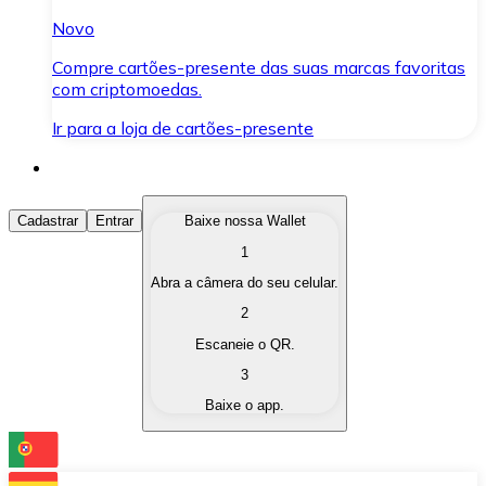
Novo
Compre cartões-presente das suas marcas favoritas
com criptomoedas.
Ir para a loja de cartões-presente
Comprar Criptomoedas
Cadastrar
Entrar
Baixe nossa Wallet
1
Compre as criptomoedas de seu interesse de forma ráp
Abra a câmera do seu celular.
Vender Criptomoedas
2
Converta suas criptomoedas em moeda fiduciária quand
Escaneie o QR.
3
Trocar (Swap)
Baixe o app.
Troque uma criptomoeda por outra instantaneamente,
Carteira Bitnovo