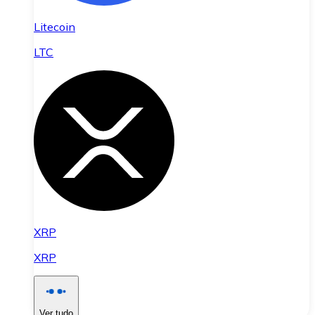
Litecoin
LTC
XRP
XRP
Ver tudo