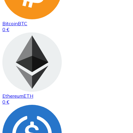
Bitcoin
BTC
0 €
Ethereum
ETH
0 €