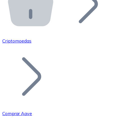
API Bitnovo
Integre nossa API no seu ecossistema.
Tornar-se Revendedor
Junte-se à nossa rede de revendedores e comercialize 
Criptomoedas
Adicionar um Token
Adicione o token do seu projeto ao nosso serviço de c
Comprar Aave