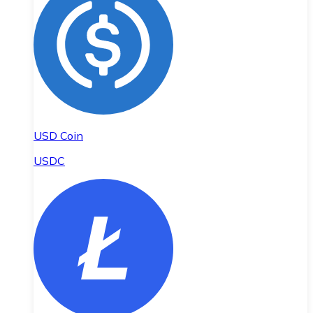
USD Coin
USDC