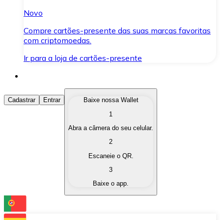
Novo
Compre cartões-presente das suas marcas favoritas
com criptomoedas.
Ir para a loja de cartões-presente
Comprar Criptomoedas
Cadastrar
Entrar
Baixe nossa Wallet
1
Compre as criptomoedas de seu interesse de forma ráp
Abra a câmera do seu celular.
Vender Criptomoedas
2
Converta suas criptomoedas em moeda fiduciária quand
Escaneie o QR.
3
Trocar (Swap)
Baixe o app.
Troque uma criptomoeda por outra instantaneamente,
Carteira Bitnovo