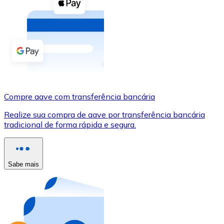
Compre criptomoedas com dinheiro e outros métodos d
Comprar com dinheiro
Transferência SEPA
Adicione fundos à sua conta Bitnovo ou faça compras d
Comprar com transferência bancária
Compre aave com transferência bancária
Cartão de crédito / débito
Realize sua compra de aave por transferência bancária
Use cartões Visa e Mastercard para comprar criptomoed
tradicional de forma rápida e segura.
Comprar com cartão
Loja - Cartões-presente
Sabe mais
Novo
Compre cartões-presente das suas marcas favoritas c
Ir para a loja de cartões-presente