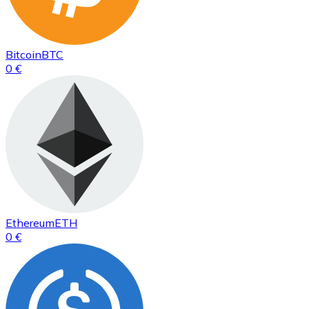
Bitcoin
BTC
0 €
Ethereum
ETH
0 €