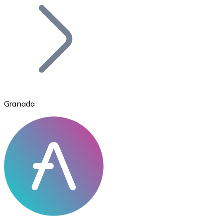
Bitcoin
BTC
Granada
Ethereum
ETH