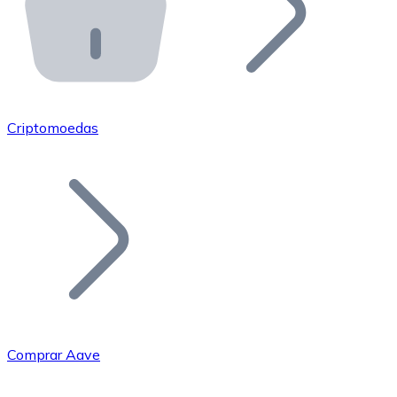
API Bitnovo
Integre nossa API no seu ecossistema.
Tornar-se Revendedor
Junte-se à nossa rede de revendedores e comercialize 
Criptomoedas
Adicionar um Token
Adicione o token do seu projeto ao nosso serviço de c
Comprar Aave