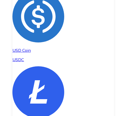
USD Coin
USDC