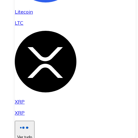
Litecoin
LTC
XRP
XRP
Ver tudo