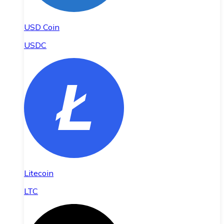
USD Coin
USDC
Litecoin
LTC