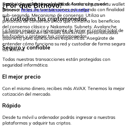
¿Por qué Bitnovo?
puntos clave: Alta escalabilidad: Avalanche puede
También puedes almacenarlo de forma segura en tu wallet
procesar miles de transacciones por segundo con finalidad
Bitnovo:
https://www.bitnovo.com/wallet
sub-segundo. Mecanismo de consenso: Utiliza un
Tu custodias tus criptomonedas
protocolo de consenso único que combina los beneficios
del consenso clásico y Nakamoto. Subnets: Avalanche
La forma segura y conveniente de tener el control total de
permite la creación de redes blockchain personalizadas
tus fondos y proteger tus criptomonedas.
(subnets) para aplicaciones específicas. Asegúrate de
entender cómo funciona su red y custodiar de forma segura
Seguro y confiable
tus tokens.
Todas nuestras transacciones están protegidas con
seguridad informática.
El mejor precio
Con el mismo dinero, recibes más AVAX. Tenemos la mejor
cotización del mercado.
Rápido
Desde tu móvil u ordenador podrás ingresar a nuestras
plataformas y adquirir tus criptos.