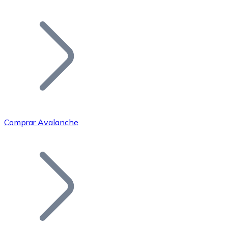
Listar Token
Añade tu proyecto a nuestro ecosistema.
Comprar Avalanche
Bitcoin
BTC