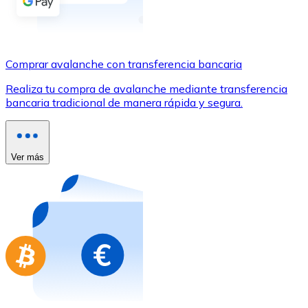
Comprar con Transferencia
Tarjeta de crédito / débito
Utiliza tarjetas Visa y Mastercard para comprar criptom
Comprar avalanche con transferencia bancaria
Comprar con tarjeta
Realiza tu compra de avalanche mediante transferencia
bancaria tradicional de manera rápida y segura.
Tienda - Tarjetas regalo
Nuevo
Compra tarjetas regalo de tus marcas favoritas con cr
Ver más
Ir a la tienda de tarjetas regalo