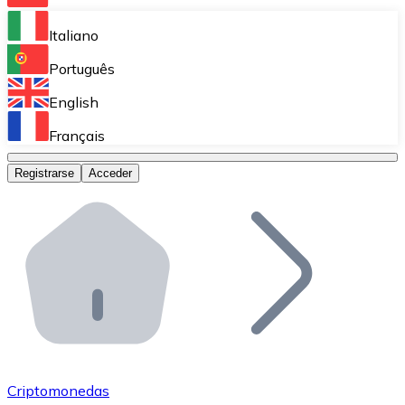
Bitnovo Ramp
Italiano
Integra nuestra solución en tu plataforma.
Português
Bitnovo Giftcards
English
Vende nuestras tarjetas regalo en tu negocio.
Français
Bitnovo OTC
Registrarse
Acceder
Realiza operaciones de gran volumen.
Bitnovo ATM
Integra un ATM Bitnovo en tu negocio y permite que t
Bitnovo API
Integra nuestra API en tu ecosistema.
Conviértete en Distribuidor
Únete a nuestra red de distribuidores.
Criptomonedas