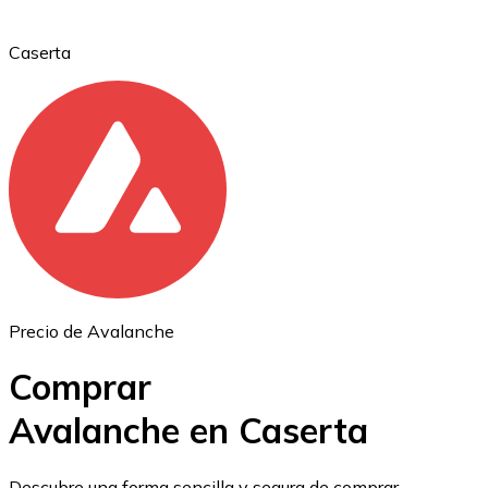
Caserta
Ethereum
ETH
Precio de Avalanche
Comprar
Avalanche en Caserta
USD Coin
Descubre una forma sencilla y segura de comprar