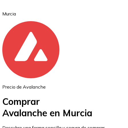
Murcia
Ethereum
ETH
Precio de Avalanche
Comprar
Avalanche en Murcia
USD Coin
Descubre una forma sencilla y segura de comprar