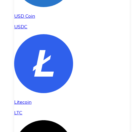
USD Coin
USDC
Litecoin
LTC