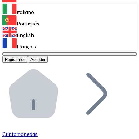
Bitnovo Ramp
Italiano
Integra nuestra solución en tu plataforma.
Português
Bitnovo Giftcards
English
Vende nuestras tarjetas regalo en tu negocio.
Français
Bitnovo OTC
Registrarse
Acceder
Realiza operaciones de gran volumen.
Bitnovo ATM
Integra un ATM Bitnovo en tu negocio y permite que t
Bitnovo API
Integra nuestra API en tu ecosistema.
Conviértete en Distribuidor
Únete a nuestra red de distribuidores.
Criptomonedas