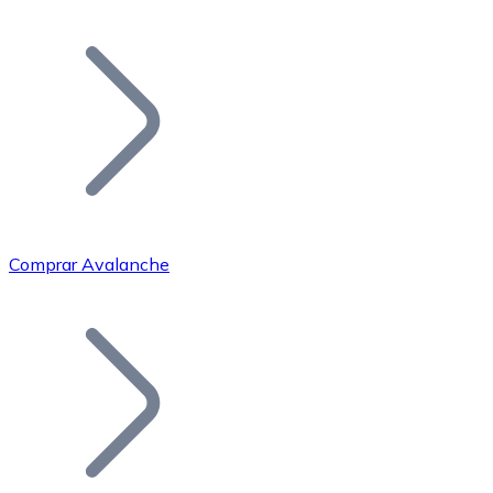
Listar Token
Añade tu proyecto a nuestro ecosistema.
Comprar Avalanche
Bitcoin
BTC