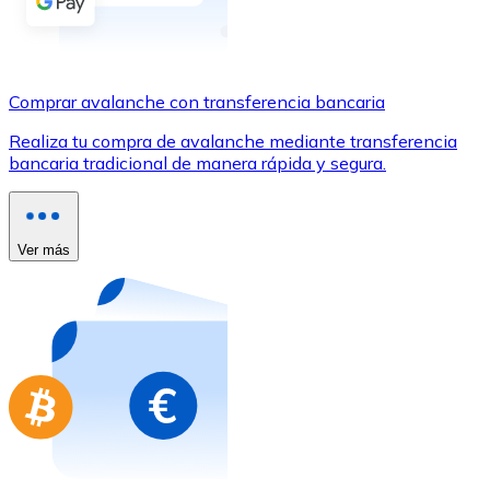
Comprar con Transferencia
Tarjeta de crédito / débito
Utiliza tarjetas Visa y Mastercard para comprar criptom
Comprar avalanche con transferencia bancaria
Comprar con tarjeta
Realiza tu compra de avalanche mediante transferencia
bancaria tradicional de manera rápida y segura.
Tienda - Tarjetas regalo
Nuevo
Compra tarjetas regalo de tus marcas favoritas con cr
Ver más
Ir a la tienda de tarjetas regalo