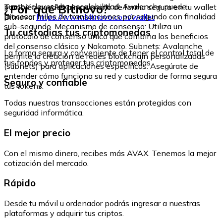
¿Por qué Bitnovo?
puntos clave: Alta escalabilidad: Avalanche puede
También puedes almacenarlo de forma segura en tu wallet
procesar miles de transacciones por segundo con finalidad
Bitnovo:
https://www.bitnovo.com/wallet
sub-segundo. Mecanismo de consenso: Utiliza un
Tu custodias tus criptomonedas
protocolo de consenso único que combina los beneficios
del consenso clásico y Nakamoto. Subnets: Avalanche
La forma segura y conveniente de tener el control total de
permite la creación de redes blockchain personalizadas
tus fondos y proteger tus criptomonedas.
(subnets) para aplicaciones específicas. Asegúrate de
entender cómo funciona su red y custodiar de forma segura
Seguro y confiable
tus tokens.
Todas nuestras transacciones están protegidas con
seguridad informática.
El mejor precio
Con el mismo dinero, recibes más AVAX. Tenemos la mejor
cotización del mercado.
Rápido
Desde tu móvil u ordenador podrás ingresar a nuestras
plataformas y adquirir tus criptos.