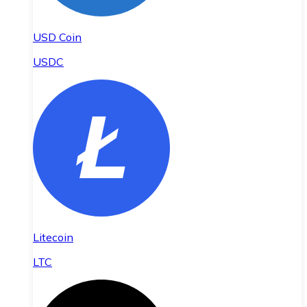
USD Coin
USDC
Litecoin
LTC