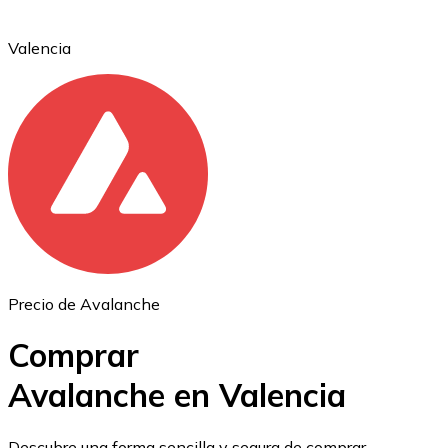
Valencia
Ethereum
ETH
Precio de Avalanche
Comprar
Avalanche en Valencia
USD Coin
Descubre una forma sencilla y segura de comprar