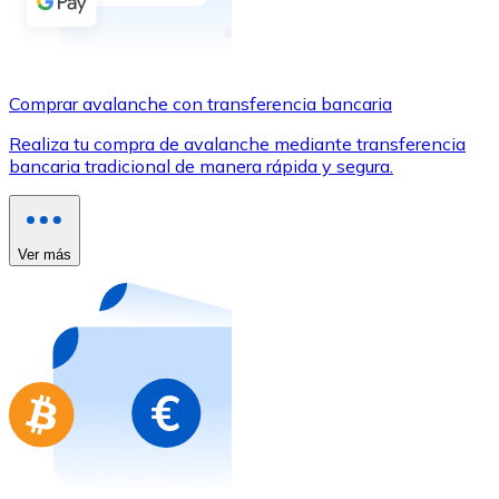
Comprar con Transferencia
Tarjeta de crédito / débito
Utiliza tarjetas Visa y Mastercard para comprar criptom
Comprar avalanche con transferencia bancaria
Comprar con tarjeta
Realiza tu compra de avalanche mediante transferencia
bancaria tradicional de manera rápida y segura.
Tienda - Tarjetas regalo
Nuevo
Compra tarjetas regalo de tus marcas favoritas con cr
Ver más
Ir a la tienda de tarjetas regalo