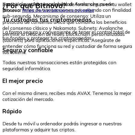
¿Por qué Bitnovo?
puntos clave: Alta escalabilidad: Avalanche puede
También puedes almacenarlo de forma segura en tu wallet
procesar miles de transacciones por segundo con finalidad
Bitnovo:
https://www.bitnovo.com/wallet
sub-segundo. Mecanismo de consenso: Utiliza un
Tu custodias tus criptomonedas
protocolo de consenso único que combina los beneficios
del consenso clásico y Nakamoto. Subnets: Avalanche
La forma segura y conveniente de tener el control total de
permite la creación de redes blockchain personalizadas
tus fondos y proteger tus criptomonedas.
(subnets) para aplicaciones específicas. Asegúrate de
entender cómo funciona su red y custodiar de forma segura
Seguro y confiable
tus tokens.
Todas nuestras transacciones están protegidas con
seguridad informática.
El mejor precio
Con el mismo dinero, recibes más AVAX. Tenemos la mejor
cotización del mercado.
Rápido
Desde tu móvil u ordenador podrás ingresar a nuestras
plataformas y adquirir tus criptos.