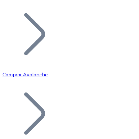
Listar Token
Añade tu proyecto a nuestro ecosistema.
Comprar Avalanche
Bitcoin
BTC