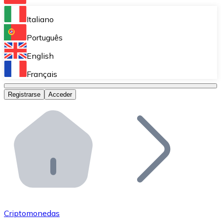
Bitnovo Ramp
Italiano
Integra nuestra solución en tu plataforma.
Português
Bitnovo Giftcards
English
Vende nuestras tarjetas regalo en tu negocio.
Français
Bitnovo OTC
Registrarse
Acceder
Realiza operaciones de gran volumen.
Bitnovo ATM
Integra un ATM Bitnovo en tu negocio y permite que t
Bitnovo API
Integra nuestra API en tu ecosistema.
Conviértete en Distribuidor
Únete a nuestra red de distribuidores.
Criptomonedas