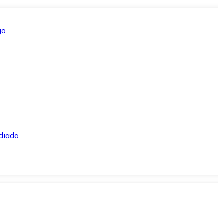
o.
diada.