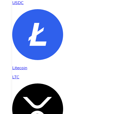
USDC
Litecoin
LTC