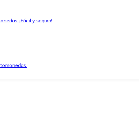
onedas. ¡Fácil y seguro!
iptomonedas.
o.