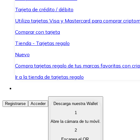
Tarjeta de crédito / débito
Utiliza tarjetas Visa y Mastercard para comprar criptom
Comprar con tarjeta
Tienda - Tarjetas regalo
Nuevo
Compra tarjetas regalo de tus marcas favoritas con cr
Ir a la tienda de tarjetas regalo
Comprar Criptomonedas
Registrarse
Acceder
Descarga nuestra Wallet
1
Compra criptomonedas con diferentes métodos de pag
Abre la cámara de tu móvil.
Vender Criptomonedas
2
Vende tus criptomonedas de forma rápida y segura.
Escanea el QR.