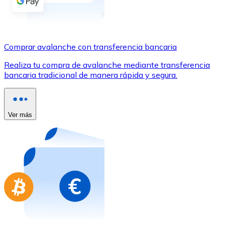
Comprar con Transferencia
Tarjeta de crédito / débito
Utiliza tarjetas Visa y Mastercard para comprar criptom
Comprar avalanche con transferencia bancaria
Comprar con tarjeta
Realiza tu compra de avalanche mediante transferencia
bancaria tradicional de manera rápida y segura.
Tienda - Tarjetas regalo
Nuevo
Compra tarjetas regalo de tus marcas favoritas con cr
Ver más
Ir a la tienda de tarjetas regalo