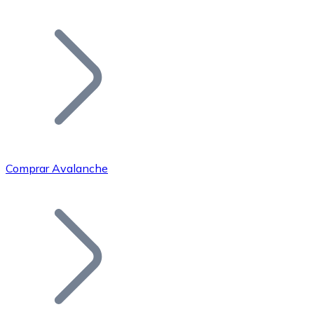
Listar Token
Añade tu proyecto a nuestro ecosistema.
Comprar Avalanche
Bitcoin
BTC