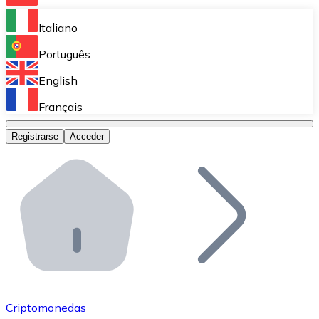
Bitnovo Ramp
Italiano
Integra nuestra solución en tu plataforma.
Português
Bitnovo Giftcards
English
Vende nuestras tarjetas regalo en tu negocio.
Français
Bitnovo OTC
Registrarse
Acceder
Realiza operaciones de gran volumen.
Bitnovo ATM
Integra un ATM Bitnovo en tu negocio y permite que t
Bitnovo API
Integra nuestra API en tu ecosistema.
Conviértete en Distribuidor
Únete a nuestra red de distribuidores.
Criptomonedas