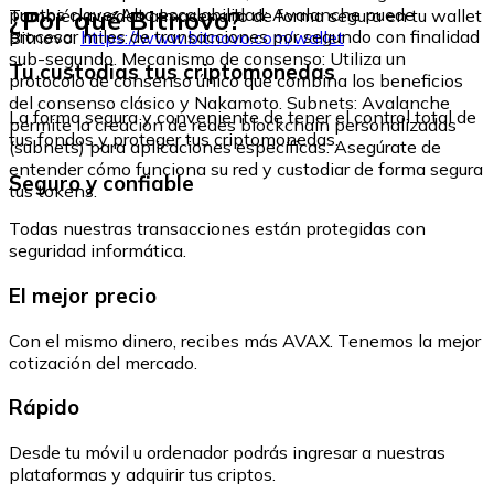
¿Por qué Bitnovo?
puntos clave: Alta escalabilidad: Avalanche puede
También puedes almacenarlo de forma segura en tu wallet
procesar miles de transacciones por segundo con finalidad
Bitnovo:
https://www.bitnovo.com/wallet
sub-segundo. Mecanismo de consenso: Utiliza un
Tu custodias tus criptomonedas
protocolo de consenso único que combina los beneficios
del consenso clásico y Nakamoto. Subnets: Avalanche
La forma segura y conveniente de tener el control total de
permite la creación de redes blockchain personalizadas
tus fondos y proteger tus criptomonedas.
(subnets) para aplicaciones específicas. Asegúrate de
entender cómo funciona su red y custodiar de forma segura
Seguro y confiable
tus tokens.
Todas nuestras transacciones están protegidas con
seguridad informática.
El mejor precio
Con el mismo dinero, recibes más AVAX. Tenemos la mejor
cotización del mercado.
Rápido
Desde tu móvil u ordenador podrás ingresar a nuestras
plataformas y adquirir tus criptos.