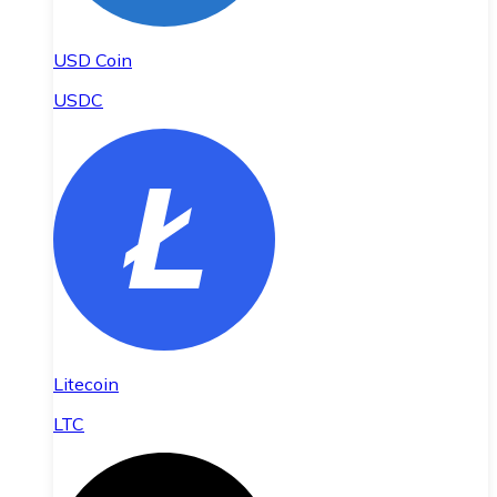
USD Coin
USDC
Litecoin
LTC