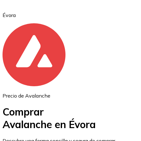
Évora
Ethereum
ETH
Precio de Avalanche
Comprar
Avalanche en Évora
USD Coin
Descubre una forma sencilla y segura de comprar