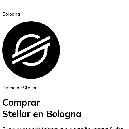
Bologna
Ethereum
ETH
Precio de Stellar
Comprar
Stellar en Bologna
USD Coin
Bitnovo es una plataforma que te permite comprar Stellar