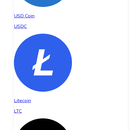
USD Coin
USDC
Litecoin
LTC