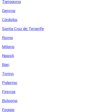
Tarragona
Gerona
Córdoba
Santa Cruz de Tenerife
Roma
Milano
Napoli
Bari
Torino
Palermo
Firenze
Bologna
Foggia