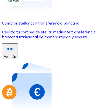
Comprar con Transferencia
Tarjeta de crédito / débito
Utiliza tarjetas Visa y Mastercard para comprar criptom
Comprar stellar con transferencia bancaria
Comprar con tarjeta
Realiza tu compra de stellar mediante transferencia
bancaria tradicional de manera rápida y segura.
Tienda - Tarjetas regalo
Nuevo
Compra tarjetas regalo de tus marcas favoritas con cr
Ver más
Ir a la tienda de tarjetas regalo