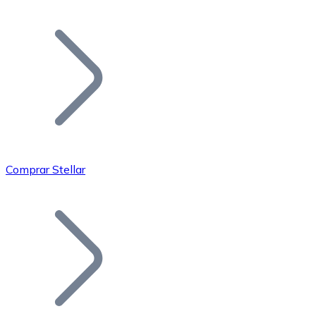
Listar Token
Añade tu proyecto a nuestro ecosistema.
Comprar Stellar
Bitcoin
BTC