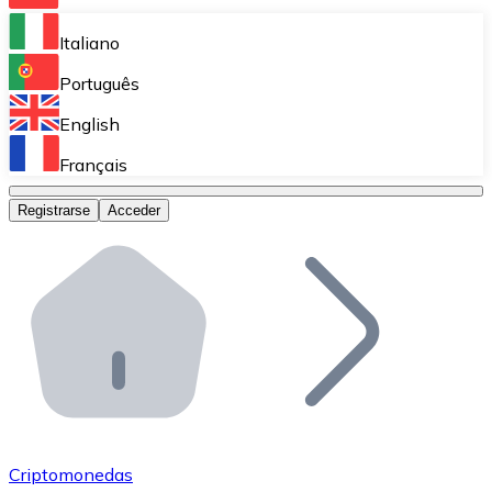
Bitnovo Ramp
Italiano
Integra nuestra solución en tu plataforma.
Português
Bitnovo Giftcards
English
Vende nuestras tarjetas regalo en tu negocio.
Français
Bitnovo OTC
Registrarse
Acceder
Realiza operaciones de gran volumen.
Bitnovo ATM
Integra un ATM Bitnovo en tu negocio y permite que t
Bitnovo API
Integra nuestra API en tu ecosistema.
Conviértete en Distribuidor
Únete a nuestra red de distribuidores.
Criptomonedas