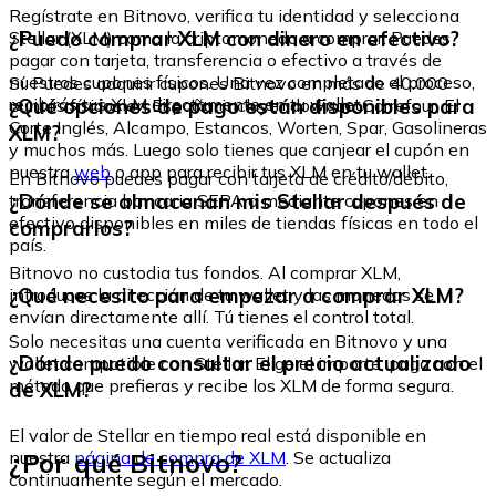
Regístrate en Bitnovo, verifica tu identidad y selecciona
¿Puedo comprar XLM con dinero en efectivo?
Stellar (XLM) como la criptomoneda a comprar. Puedes
pagar con tarjeta, transferencia o efectivo a través de
nuestros cupones físicos. Una vez completado el proceso,
Sí. Puedes adquirir cupones Bitnovo en más de 40.000
recibirás tus XLM directamente en tu wallet.
¿Qué opciones de pago están disponibles para
puntos físicos en España, incluyendo Fnac, Carrefour, El
Corte Inglés, Alcampo, Estancos, Worten, Spar, Gasolineras
XLM?
y muchos más. Luego solo tienes que canjear el cupón en
nuestra
web
o app para recibir tus XLM en tu wallet.
En Bitnovo puedes pagar con tarjeta de crédito/débito,
¿Dónde se almacenan mis Stellar después de
transferencia bancaria SEPA o mediante cupones en
efectivo disponibles en miles de tiendas físicas en todo el
comprarlos?
país.
Bitnovo no custodia tus fondos. Al comprar XLM,
¿Qué necesito para empezar a comprar XLM?
introduces la dirección de tu wallet y las monedas se
envían directamente allí. Tú tienes el control total.
Solo necesitas una cuenta verificada en Bitnovo y una
¿Dónde puedo consultar el precio actualizado
wallet compatible con Stellar. Elige el importe, paga con el
método que prefieras y recibe los XLM de forma segura.
de XLM?
El valor de Stellar en tiempo real está disponible en
¿Por qué Bitnovo?
nuestra
página de compra de XLM
. Se actualiza
continuamente según el mercado.