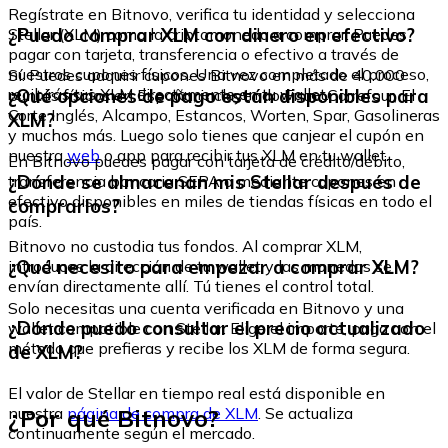
Regístrate en Bitnovo, verifica tu identidad y selecciona
¿Puedo comprar XLM con dinero en efectivo?
Stellar (XLM) como la criptomoneda a comprar. Puedes
pagar con tarjeta, transferencia o efectivo a través de
nuestros cupones físicos. Una vez completado el proceso,
Sí. Puedes adquirir cupones Bitnovo en más de 40.000
recibirás tus XLM directamente en tu wallet.
¿Qué opciones de pago están disponibles para
puntos físicos en España, incluyendo Fnac, Carrefour, El
Corte Inglés, Alcampo, Estancos, Worten, Spar, Gasolineras
XLM?
y muchos más. Luego solo tienes que canjear el cupón en
nuestra
web
o app para recibir tus XLM en tu wallet.
En Bitnovo puedes pagar con tarjeta de crédito/débito,
¿Dónde se almacenan mis Stellar después de
transferencia bancaria SEPA o mediante cupones en
efectivo disponibles en miles de tiendas físicas en todo el
comprarlos?
país.
Bitnovo no custodia tus fondos. Al comprar XLM,
¿Qué necesito para empezar a comprar XLM?
introduces la dirección de tu wallet y las monedas se
envían directamente allí. Tú tienes el control total.
Solo necesitas una cuenta verificada en Bitnovo y una
¿Dónde puedo consultar el precio actualizado
wallet compatible con Stellar. Elige el importe, paga con el
método que prefieras y recibe los XLM de forma segura.
de XLM?
El valor de Stellar en tiempo real está disponible en
¿Por qué Bitnovo?
nuestra
página de compra de XLM
. Se actualiza
continuamente según el mercado.