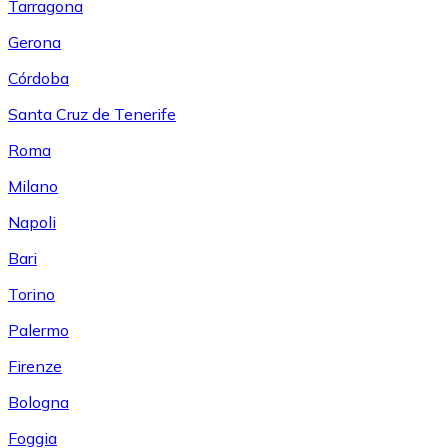
Tarragona
Gerona
Córdoba
Santa Cruz de Tenerife
Roma
Milano
Napoli
Bari
Torino
Palermo
Firenze
Bologna
Foggia