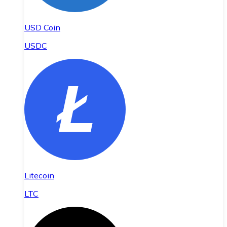
USD Coin
USDC
Litecoin
LTC