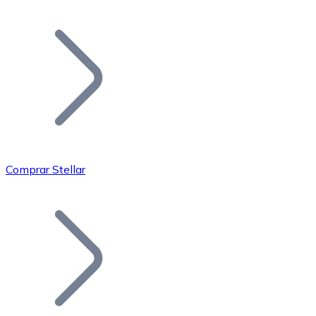
Listar Token
Añade tu proyecto a nuestro ecosistema.
Comprar Stellar
Bitcoin
BTC