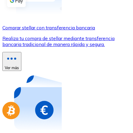
Comprar con Transferencia
Tarjeta de crédito / débito
Utiliza tarjetas Visa y Mastercard para comprar criptom
Comprar stellar con transferencia bancaria
Comprar con tarjeta
Realiza tu compra de stellar mediante transferencia
bancaria tradicional de manera rápida y segura.
Tienda - Tarjetas regalo
Nuevo
Compra tarjetas regalo de tus marcas favoritas con cr
Ver más
Ir a la tienda de tarjetas regalo