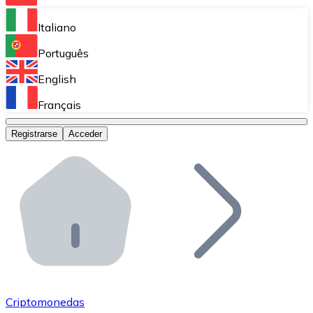
Bitnovo Ramp
Italiano
Integra nuestra solución en tu plataforma.
Português
Bitnovo Giftcards
English
Vende nuestras tarjetas regalo en tu negocio.
Français
Bitnovo OTC
Registrarse
Acceder
Realiza operaciones de gran volumen.
Bitnovo ATM
Integra un ATM Bitnovo en tu negocio y permite que t
Bitnovo API
Integra nuestra API en tu ecosistema.
Conviértete en Distribuidor
Únete a nuestra red de distribuidores.
Criptomonedas