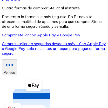
Cuatro formas de comprar Stellar al instante
Encuentra la forma que más te guste. En Bitnovo te
ofrecemos multitud de opciones para que compres Stellar
de una forma segura, rápida y sencilla.
XRP
Comprar stellar con Apple Pay y Google Pay
XRP
Compra stellar en segundos desde tu móvil. Con Apple Pay
o Google Pay, solo necesitas un toque para pagar de forma
segura.
Ver todo
Efectivo
Ver más
Compra criptomonedas con efectivo en tu tienda más 
Comprar con efectivo
Transferencia SEPA
Añade fondos a tu cuenta Bitnovo o realiza compras di