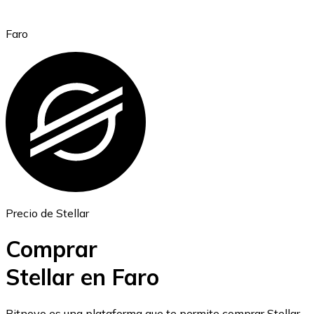
Faro
Ethereum
ETH
Precio de Stellar
Comprar
Stellar en Faro
USD Coin
Bitnovo es una plataforma que te permite comprar Stellar