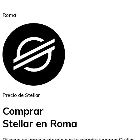
Roma
Ethereum
ETH
Precio de Stellar
Comprar
Stellar en Roma
USD Coin
Bitnovo es una plataforma que te permite comprar Stellar