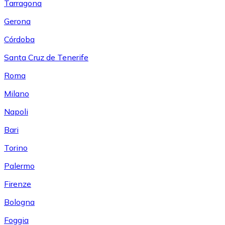
Tarragona
Gerona
Córdoba
Santa Cruz de Tenerife
Roma
Milano
Napoli
Bari
Torino
Palermo
Firenze
Bologna
Foggia