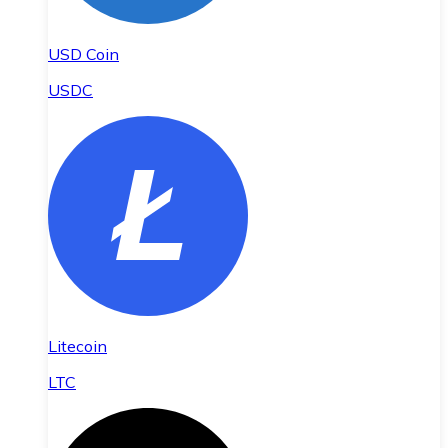
USD Coin
USDC
Litecoin
LTC