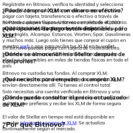
Regístrate en Bitnovo, verifica tu identidad y selecciona
¿Puedo comprar XLM con dinero en efectivo?
Stellar (XLM) como la criptomoneda a comprar. Puedes
pagar con tarjeta, transferencia o efectivo a través de
nuestros cupones físicos. Una vez completado el proceso,
Sí. Puedes adquirir cupones Bitnovo en más de 40.000
recibirás tus XLM directamente en tu wallet.
¿Qué opciones de pago están disponibles para
puntos físicos en España, incluyendo Fnac, Carrefour, El
Corte Inglés, Alcampo, Estancos, Worten, Spar, Gasolineras
XLM?
y muchos más. Luego solo tienes que canjear el cupón en
nuestra
web
o app para recibir tus XLM en tu wallet.
En Bitnovo puedes pagar con tarjeta de crédito/débito,
¿Dónde se almacenan mis Stellar después de
transferencia bancaria SEPA o mediante cupones en
efectivo disponibles en miles de tiendas físicas en todo el
comprarlos?
país.
Bitnovo no custodia tus fondos. Al comprar XLM,
¿Qué necesito para empezar a comprar XLM?
introduces la dirección de tu wallet y las monedas se
envían directamente allí. Tú tienes el control total.
Solo necesitas una cuenta verificada en Bitnovo y una
¿Dónde puedo consultar el precio actualizado
wallet compatible con Stellar. Elige el importe, paga con el
método que prefieras y recibe los XLM de forma segura.
de XLM?
El valor de Stellar en tiempo real está disponible en
¿Por qué Bitnovo?
nuestra
página de compra de XLM
. Se actualiza
continuamente según el mercado.