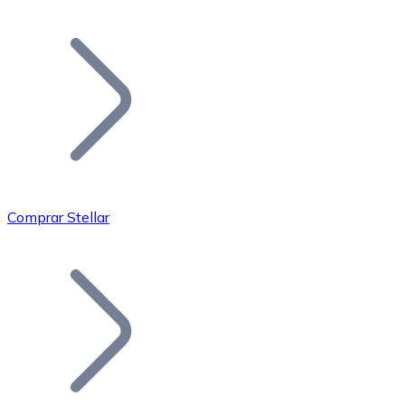
Listar Token
Añade tu proyecto a nuestro ecosistema.
Comprar Stellar
Bitcoin
BTC