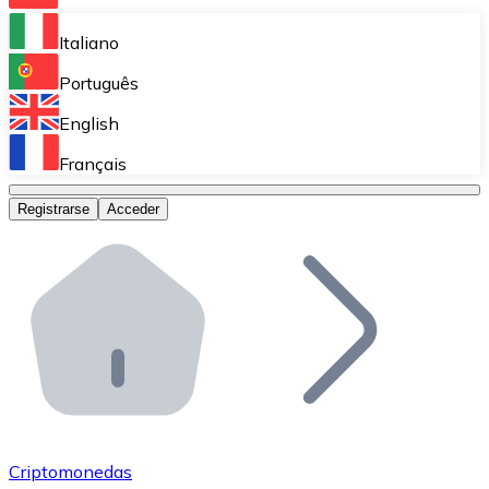
Bitnovo Ramp
Italiano
Integra nuestra solución en tu plataforma.
Português
Bitnovo Giftcards
English
Vende nuestras tarjetas regalo en tu negocio.
Français
Bitnovo OTC
Registrarse
Acceder
Realiza operaciones de gran volumen.
Bitnovo ATM
Integra un ATM Bitnovo en tu negocio y permite que t
Bitnovo API
Integra nuestra API en tu ecosistema.
Conviértete en Distribuidor
Únete a nuestra red de distribuidores.
Criptomonedas