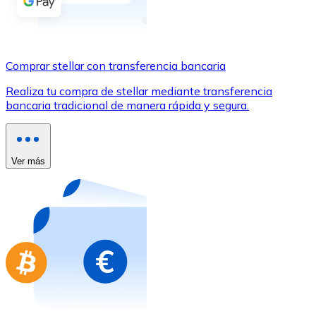
Comprar con Transferencia
Tarjeta de crédito / débito
Utiliza tarjetas Visa y Mastercard para comprar criptom
Comprar stellar con transferencia bancaria
Comprar con tarjeta
Realiza tu compra de stellar mediante transferencia
bancaria tradicional de manera rápida y segura.
Tienda - Tarjetas regalo
Nuevo
Compra tarjetas regalo de tus marcas favoritas con cr
Ver más
Ir a la tienda de tarjetas regalo