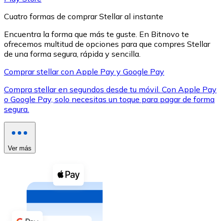
Cuatro formas de comprar Stellar al instante
Encuentra la forma que más te guste. En Bitnovo te
ofrecemos multitud de opciones para que compres Stellar
de una forma segura, rápida y sencilla.
XRP
Comprar stellar con Apple Pay y Google Pay
XRP
Compra stellar en segundos desde tu móvil. Con Apple Pay
o Google Pay, solo necesitas un toque para pagar de forma
segura.
Ver todo
Efectivo
Ver más
Compra criptomonedas con efectivo en tu tienda más 
Comprar con efectivo
Transferencia SEPA
Añade fondos a tu cuenta Bitnovo o realiza compras di