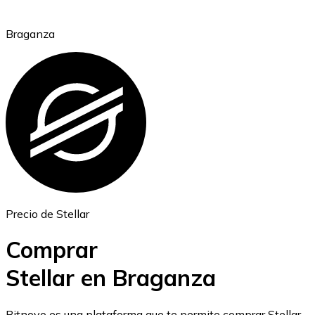
Braganza
Ethereum
ETH
Precio de Stellar
Comprar
Stellar en Braganza
USD Coin
Bitnovo es una plataforma que te permite comprar Stellar