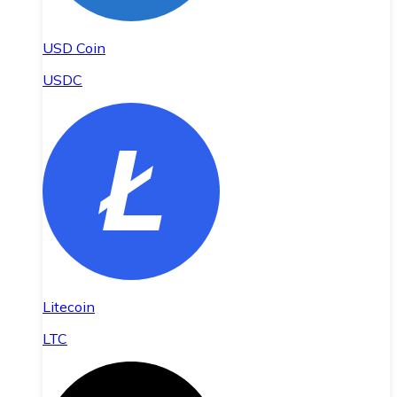
USD Coin
USDC
Litecoin
LTC