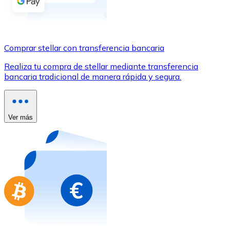
Comprar con Transferencia
Tarjeta de crédito / débito
Utiliza tarjetas Visa y Mastercard para comprar criptom
Comprar stellar con transferencia bancaria
Comprar con tarjeta
Realiza tu compra de stellar mediante transferencia
bancaria tradicional de manera rápida y segura.
Tienda - Tarjetas regalo
Nuevo
Compra tarjetas regalo de tus marcas favoritas con cr
Ver más
Ir a la tienda de tarjetas regalo