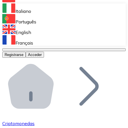
Bitnovo Ramp
Italiano
Integra nuestra solución en tu plataforma.
Português
Bitnovo Giftcards
English
Vende nuestras tarjetas regalo en tu negocio.
Français
Bitnovo OTC
Registrarse
Acceder
Realiza operaciones de gran volumen.
Bitnovo ATM
Integra un ATM Bitnovo en tu negocio y permite que t
Bitnovo API
Integra nuestra API en tu ecosistema.
Conviértete en Distribuidor
Únete a nuestra red de distribuidores.
Criptomonedas