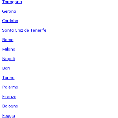
Tarragona
Gerona
Córdoba
Santa Cruz de Tenerife
Roma
Milano
Napoli
Bari
Torino
Palermo
Firenze
Bologna
Foggia