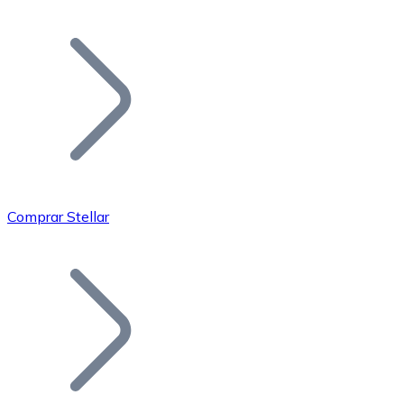
Listar Token
Añade tu proyecto a nuestro ecosistema.
Comprar Stellar
Bitcoin
BTC