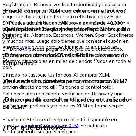
Regístrate en Bitnovo, verifica tu identidad y selecciona
¿Puedo comprar XLM con dinero en efectivo?
Stellar (XLM) como la criptomoneda a comprar. Puedes
pagar con tarjeta, transferencia o efectivo a través de
nuestros cupones físicos. Una vez completado el proceso,
Sí. Puedes adquirir cupones Bitnovo en más de 40.000
recibirás tus XLM directamente en tu wallet.
¿Qué opciones de pago están disponibles para
puntos físicos en España, incluyendo Fnac, Carrefour, El
Corte Inglés, Alcampo, Estancos, Worten, Spar, Gasolineras
XLM?
y muchos más. Luego solo tienes que canjear el cupón en
nuestra
web
o app para recibir tus XLM en tu wallet.
En Bitnovo puedes pagar con tarjeta de crédito/débito,
¿Dónde se almacenan mis Stellar después de
transferencia bancaria SEPA o mediante cupones en
efectivo disponibles en miles de tiendas físicas en todo el
comprarlos?
país.
Bitnovo no custodia tus fondos. Al comprar XLM,
¿Qué necesito para empezar a comprar XLM?
introduces la dirección de tu wallet y las monedas se
envían directamente allí. Tú tienes el control total.
Solo necesitas una cuenta verificada en Bitnovo y una
¿Dónde puedo consultar el precio actualizado
wallet compatible con Stellar. Elige el importe, paga con el
método que prefieras y recibe los XLM de forma segura.
de XLM?
El valor de Stellar en tiempo real está disponible en
¿Por qué Bitnovo?
nuestra
página de compra de XLM
. Se actualiza
continuamente según el mercado.