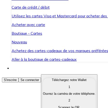
Carte de crédit / débit
Utilisez les cartes Visa et Mastercard pour acheter des
Acheter avec carte
Boutique - Cartes
Nouveau
Achetez des cartes-cadeaux de vos marques préférée
Aller à la boutique de cartes-cadeaux
Acheter des Cryptomonnaies
S'inscrire
Se connecter
Téléchargez notre Wallet
1
Achetez les cryptomonnaies qui vous intéressent rapid
Ouvrez la caméra de votre téléphone.
Vendre des Cryptomonnaies
2
Convertissez vos cryptomonnaies en monnaie fiduciair
Scannez le QR.