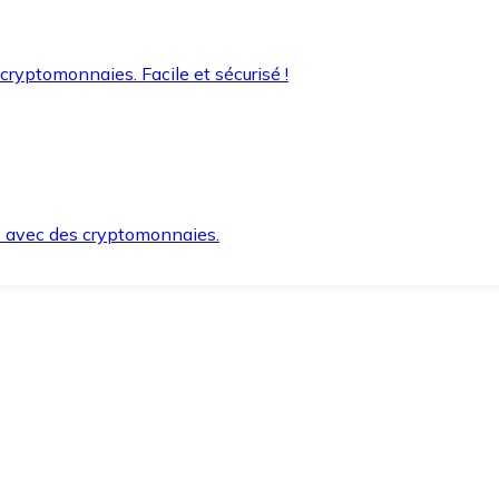
 cryptomonnaies. Facile et sécurisé !
s avec des cryptomonnaies.
ement et en toute sécurité.
e lorsque vous en avez besoin.