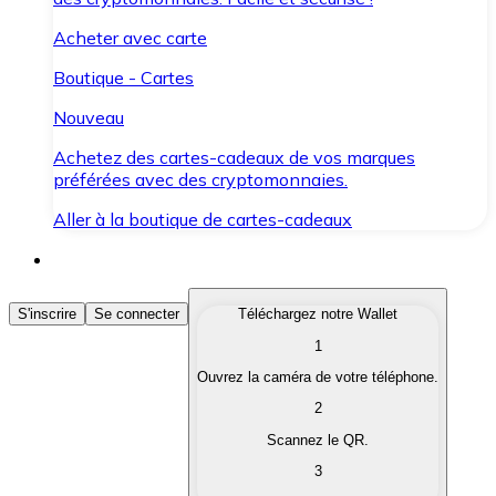
Acheter avec carte
Boutique - Cartes
Nouveau
Achetez des cartes-cadeaux de vos marques
préférées avec des cryptomonnaies.
Aller à la boutique de cartes-cadeaux
Acheter des Cryptomonnaies
S'inscrire
Se connecter
Téléchargez notre Wallet
1
Achetez les cryptomonnaies qui vous intéressent rapid
Ouvrez la caméra de votre téléphone.
Vendre des Cryptomonnaies
2
Convertissez vos cryptomonnaies en monnaie fiduciair
Scannez le QR.
3
Échanger (Swap)