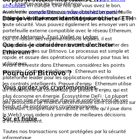
Espèces via les bons Bitnovo
physiques
en Europe. Une fois que vous avez le bon,
accédez à :
www.bitnovo.com/buy/cash/ethereum/
et
Avec votre compte Bitnovo, vous obtenez un portefeuille
échangez-le rapidement et en toute sécurité.
Dois-je vérifier mon identité pour acheter ETH
intégré où vous pouvez stocker et gérer vos tokens ETH en
toute sécurité. Vous pouvez également les envoyer vers un
?
portefeuille externe compatible avec le réseau Ethereum,
comme Metamask, Trust Wallet ou Ledger.
Oui. En raison des réglementations légales, il est
Que dois-je considérer avant d'acheter
obligatoire de vérifier votre identité avant d'acheter des
cryptomonnaies sur Bitnovo. Le processus est simple et
Ethereum ?
rapide, et assure des opérations sécurisées pour tous les
utilisateurs.
Avant d'investir dans Ethereum, considérez les points
Pourquoi Bitnovo ?
suivants : Contrats intelligents : Ethereum est la
plateforme leader pour les applications décentralisées et
les contrats intelligents. Preuve d'enjeu : Ethereum utilise
Vous gardez vos cryptomonnaies
un mécanisme de consensus par preuve d'enjeu, qui est
plus économe en énergie. Écosystème DeFi : La plupart
La façon sûre et pratique d'avoir le contrôle total de vos
des protocoles de finance décentralisée sont construits sur
fonds et de protéger vos cryptomonnaies.
Ethereum. Comprendre son utilité et le rôle qu'il joue dans
le Web3 vous aidera à prendre de meilleures décisions
Sûr et fiable
d'investissement.
Toutes nos transactions sont protégées par la sécurité
informatique.