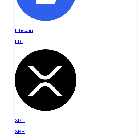
Litecoin
LTC
XRP
XRP