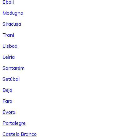
Eboli
Modugno
Siracusa
Trani
Lisboa
Leiría
Santarém
Setúbal
Beja
Faro
Évora
Portalegre
Castelo Branco