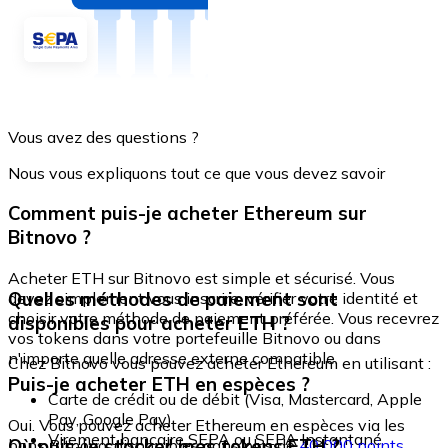
Vous avez des questions ?
Nous vous expliquons tout ce que vous devez savoir
Comment puis-je acheter Ethereum sur
Bitnovo ?
Acheter ETH sur Bitnovo est simple et sécurisé. Vous
Quelles méthodes de paiement sont
devez simplement vous inscrire, vérifier votre identité et
choisir votre méthode de paiement préférée. Vous recevrez
disponibles pour acheter ETH ?
vos tokens dans votre portefeuille Bitnovo ou dans
n'importe quelle adresse externe compatible.
Chez Bitnovo vous pouvez acheter Ethereum en utilisant :
Puis-je acheter ETH en espèces ?
Carte de crédit ou de débit (Visa, Mastercard, Apple
Pay, Google Pay)
Oui. Vous pouvez acheter Ethereum en espèces via les
Virement bancaire SEPA ou SEPA Instantané
Où puis-je stocker mes tokens ETH ?
bons Bitnovo, disponibles dans plus de
40 000 points