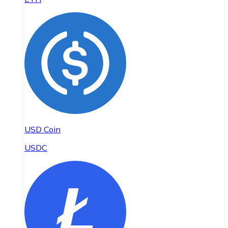
USD Coin
USDC