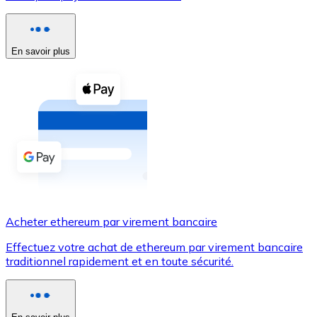
Voir toutes
Coupons crypto
En savoir plus
Achetez des cryptomonnaies en espèces et d'autres m
Acheter avec espèces
Virement SEPA
Ajoutez des fonds à votre compte Bitnovo ou effectuez 
Acheter avec virement bancaire
Carte de crédit / débit
Acheter ethereum par virement bancaire
Utilisez les cartes Visa et Mastercard pour acheter des
Effectuez votre achat de ethereum par virement bancaire
Acheter avec carte
traditionnel rapidement et en toute sécurité.
Boutique - Cartes
Nouveau