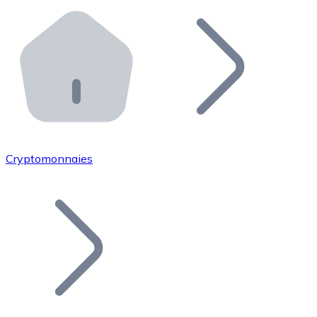
Effectuez des opérations de plus grande envergure. O
Distributeurs automatiques Bitnovo
Intégrez un ATM Bitnovo dans votre entreprise et per
API Bitnovo
Intégrez notre API dans votre écosystème.
Devenir Distributeur
Rejoignez notre réseau de distributeurs et commercialis
Cryptomonnaies
Lister un Token
Ajoutez le token de votre projet à notre service d'acha