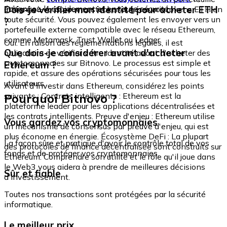
échangez-le rapidement et en toute sécurité.
Dois-je vérifier mon identité pour acheter ETH
intégré où vous pouvez stocker et gérer vos tokens ETH en
toute sécurité. Vous pouvez également les envoyer vers un
?
portefeuille externe compatible avec le réseau Ethereum,
comme Metamask, Trust Wallet ou Ledger.
Oui. En raison des réglementations légales, il est
Que dois-je considérer avant d'acheter
obligatoire de vérifier votre identité avant d'acheter des
cryptomonnaies sur Bitnovo. Le processus est simple et
Ethereum ?
rapide, et assure des opérations sécurisées pour tous les
utilisateurs.
Avant d'investir dans Ethereum, considérez les points
Pourquoi Bitnovo ?
suivants : Contrats intelligents : Ethereum est la
plateforme leader pour les applications décentralisées et
les contrats intelligents. Preuve d'enjeu : Ethereum utilise
Vous gardez vos cryptomonnaies
un mécanisme de consensus par preuve d'enjeu, qui est
plus économe en énergie. Écosystème DeFi : La plupart
La façon sûre et pratique d'avoir le contrôle total de vos
des protocoles de finance décentralisée sont construits sur
fonds et de protéger vos cryptomonnaies.
Ethereum. Comprendre son utilité et le rôle qu'il joue dans
le Web3 vous aidera à prendre de meilleures décisions
Sûr et fiable
d'investissement.
Toutes nos transactions sont protégées par la sécurité
informatique.
Le meilleur prix