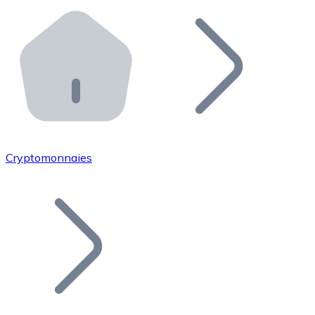
Effectuez des opérations de plus grande envergure. O
Distributeurs automatiques Bitnovo
Intégrez un ATM Bitnovo dans votre entreprise et per
API Bitnovo
Intégrez notre API dans votre écosystème.
Devenir Distributeur
Rejoignez notre réseau de distributeurs et commercialis
Cryptomonnaies
Lister un Token
Ajoutez le token de votre projet à notre service d'acha