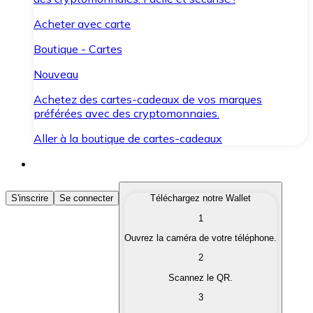
Acheter avec carte
Boutique - Cartes
Nouveau
Achetez des cartes-cadeaux de vos marques
préférées avec des cryptomonnaies.
Aller à la boutique de cartes-cadeaux
Acheter des Cryptomonnaies
S'inscrire
Se connecter
Téléchargez notre Wallet
1
Achetez les cryptomonnaies qui vous intéressent rapid
Ouvrez la caméra de votre téléphone.
Vendre des Cryptomonnaies
2
Convertissez vos cryptomonnaies en monnaie fiduciair
Scannez le QR.
3
Échanger (Swap)