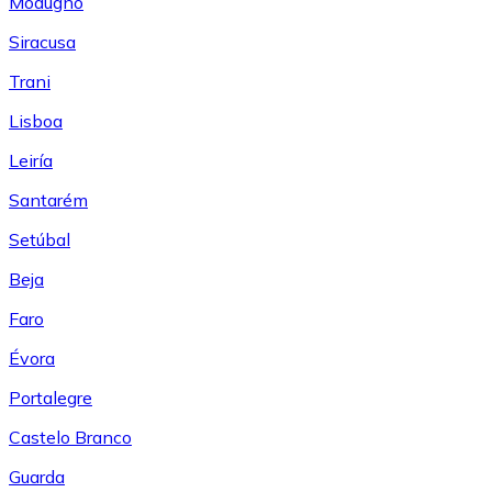
Modugno
Siracusa
Trani
Lisboa
Leiría
Santarém
Setúbal
Beja
Faro
Évora
Portalegre
Castelo Branco
Guarda