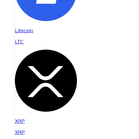
Litecoin
LTC
XRP
XRP