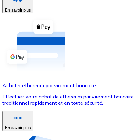
En savoir plus
Voir toutes
Coupons crypto
Achetez des cryptomonnaies en espèces et d'autres m
Acheter avec espèces
Virement SEPA
Ajoutez des fonds à votre compte Bitnovo ou effectuez 
Acheter avec virement bancaire
Acheter ethereum par virement bancaire
Carte de crédit / débit
Effectuez votre achat de ethereum par virement bancaire
Utilisez les cartes Visa et Mastercard pour acheter des
traditionnel rapidement et en toute sécurité.
Acheter avec carte
Boutique - Cartes
En savoir plus
Nouveau