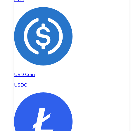
USD Coin
USDC