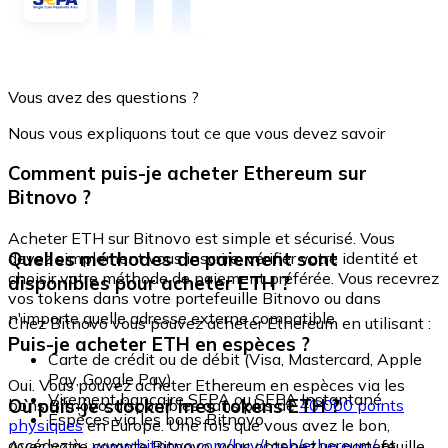
Vous avez des questions ?
Nous vous expliquons tout ce que vous devez savoir
Comment puis-je acheter Ethereum sur
Bitnovo ?
Acheter ETH sur Bitnovo est simple et sécurisé. Vous
Quelles méthodes de paiement sont
devez simplement vous inscrire, vérifier votre identité et
choisir votre méthode de paiement préférée. Vous recevrez
disponibles pour acheter ETH ?
vos tokens dans votre portefeuille Bitnovo ou dans
n'importe quelle adresse externe compatible.
Chez Bitnovo vous pouvez acheter Ethereum en utilisant :
Puis-je acheter ETH en espèces ?
Carte de crédit ou de débit (Visa, Mastercard, Apple
Pay, Google Pay)
Oui. Vous pouvez acheter Ethereum en espèces via les
Virement bancaire SEPA ou SEPA Instantané
Où puis-je stocker mes tokens ETH ?
bons Bitnovo, disponibles dans plus de
40 000 points
Espèces via les bons Bitnovo
physiques
en Europe. Une fois que vous avez le bon,
accédez à :
www.bitnovo.com/buy/cash/ethereum/
et
Avec votre compte Bitnovo, vous obtenez un portefeuille