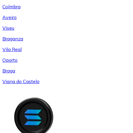
Coímbra
Aveiro
Viseu
Braganza
Vila Real
Oporto
Braga
Viana do Castelo