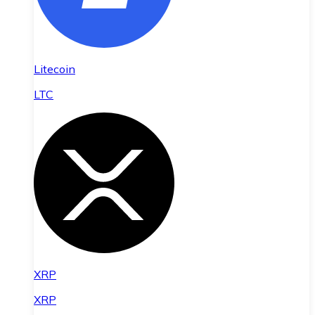
Litecoin
LTC
XRP
XRP