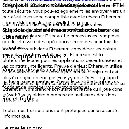
échangez-le rapidement et en toute sécurité.
Dois-je vérifier mon identité pour acheter ETH
intégré où vous pouvez stocker et gérer vos tokens ETH en
toute sécurité. Vous pouvez également les envoyer vers un
?
portefeuille externe compatible avec le réseau Ethereum,
comme Metamask, Trust Wallet ou Ledger.
Oui. En raison des réglementations légales, il est
Que dois-je considérer avant d'acheter
obligatoire de vérifier votre identité avant d'acheter des
cryptomonnaies sur Bitnovo. Le processus est simple et
Ethereum ?
rapide, et assure des opérations sécurisées pour tous les
utilisateurs.
Avant d'investir dans Ethereum, considérez les points
Pourquoi Bitnovo ?
suivants : Contrats intelligents : Ethereum est la
plateforme leader pour les applications décentralisées et
les contrats intelligents. Preuve d'enjeu : Ethereum utilise
Vous gardez vos cryptomonnaies
un mécanisme de consensus par preuve d'enjeu, qui est
plus économe en énergie. Écosystème DeFi : La plupart
La façon sûre et pratique d'avoir le contrôle total de vos
des protocoles de finance décentralisée sont construits sur
fonds et de protéger vos cryptomonnaies.
Ethereum. Comprendre son utilité et le rôle qu'il joue dans
le Web3 vous aidera à prendre de meilleures décisions
Sûr et fiable
d'investissement.
Toutes nos transactions sont protégées par la sécurité
informatique.
Le meilleur prix