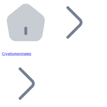
Effectuez des opérations de plus grande envergure. O
Distributeurs automatiques Bitnovo
Intégrez un ATM Bitnovo dans votre entreprise et per
API Bitnovo
Intégrez notre API dans votre écosystème.
Devenir Distributeur
Rejoignez notre réseau de distributeurs et commercialis
Cryptomonnaies
Lister un Token
Ajoutez le token de votre projet à notre service d'acha