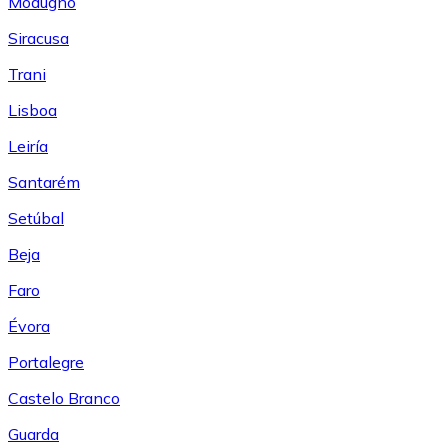
Modugno
Siracusa
Trani
Lisboa
Leiría
Santarém
Setúbal
Beja
Faro
Évora
Portalegre
Castelo Branco
Guarda