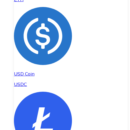
USD Coin
USDC