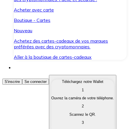
Acheter avec carte
Boutique - Cartes
Nouveau
Achetez des cartes-cadeaux de vos marques
préférées avec des cryptomonnaies.
Aller à la boutique de cartes-cadeaux
Acheter des Cryptomonnaies
S'inscrire
Se connecter
Téléchargez notre Wallet
1
Achetez les cryptomonnaies qui vous intéressent rapid
Ouvrez la caméra de votre téléphone.
Vendre des Cryptomonnaies
2
Convertissez vos cryptomonnaies en monnaie fiduciair
Scannez le QR.
3
Échanger (Swap)