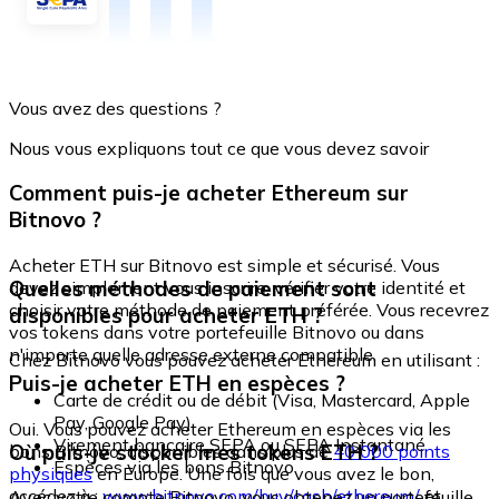
Vous avez des questions ?
Nous vous expliquons tout ce que vous devez savoir
Comment puis-je acheter Ethereum sur
Bitnovo ?
Acheter ETH sur Bitnovo est simple et sécurisé. Vous
Quelles méthodes de paiement sont
devez simplement vous inscrire, vérifier votre identité et
choisir votre méthode de paiement préférée. Vous recevrez
disponibles pour acheter ETH ?
vos tokens dans votre portefeuille Bitnovo ou dans
n'importe quelle adresse externe compatible.
Chez Bitnovo vous pouvez acheter Ethereum en utilisant :
Puis-je acheter ETH en espèces ?
Carte de crédit ou de débit (Visa, Mastercard, Apple
Pay, Google Pay)
Oui. Vous pouvez acheter Ethereum en espèces via les
Virement bancaire SEPA ou SEPA Instantané
Où puis-je stocker mes tokens ETH ?
bons Bitnovo, disponibles dans plus de
40 000 points
Espèces via les bons Bitnovo
physiques
en Europe. Une fois que vous avez le bon,
accédez à :
www.bitnovo.com/buy/cash/ethereum/
et
Avec votre compte Bitnovo, vous obtenez un portefeuille