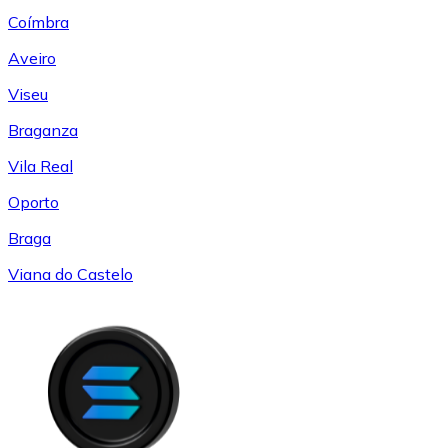
Coímbra
Aveiro
Viseu
Braganza
Vila Real
Oporto
Braga
Viana do Castelo