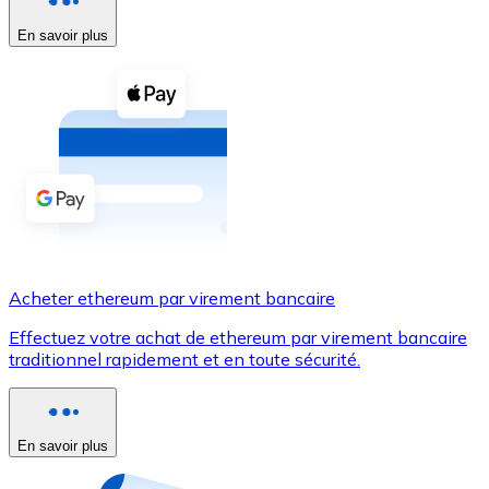
En savoir plus
Voir toutes
Coupons crypto
Achetez des cryptomonnaies en espèces et d'autres m
Acheter avec espèces
Virement SEPA
Ajoutez des fonds à votre compte Bitnovo ou effectuez 
Acheter avec virement bancaire
Acheter ethereum par virement bancaire
Carte de crédit / débit
Effectuez votre achat de ethereum par virement bancaire
Utilisez les cartes Visa et Mastercard pour acheter des
traditionnel rapidement et en toute sécurité.
Acheter avec carte
Boutique - Cartes
En savoir plus
Nouveau