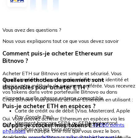
Vous avez des questions ?
Nous vous expliquons tout ce que vous devez savoir
Comment puis-je acheter Ethereum sur
Bitnovo ?
Acheter ETH sur Bitnovo est simple et sécurisé. Vous
Quelles méthodes de paiement sont
devez simplement vous inscrire, vérifier votre identité et
choisir votre méthode de paiement préférée. Vous recevrez
disponibles pour acheter ETH ?
vos tokens dans votre portefeuille Bitnovo ou dans
n'importe quelle adresse externe compatible.
Chez Bitnovo vous pouvez acheter Ethereum en utilisant :
Puis-je acheter ETH en espèces ?
Carte de crédit ou de débit (Visa, Mastercard, Apple
Pay, Google Pay)
Oui. Vous pouvez acheter Ethereum en espèces via les
Virement bancaire SEPA ou SEPA Instantané
Où puis-je stocker mes tokens ETH ?
bons Bitnovo, disponibles dans plus de
40 000 points
Espèces via les bons Bitnovo
physiques
en Europe. Une fois que vous avez le bon,
accédez à :
www.bitnovo.com/buy/cash/ethereum/
et
Avec votre compte Bitnovo, vous obtenez un portefeuille