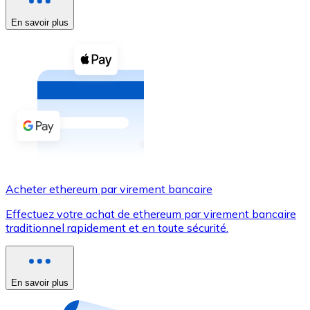
En savoir plus
Voir toutes
Coupons crypto
Achetez des cryptomonnaies en espèces et d'autres m
Acheter avec espèces
Virement SEPA
Ajoutez des fonds à votre compte Bitnovo ou effectuez 
Acheter avec virement bancaire
Acheter ethereum par virement bancaire
Carte de crédit / débit
Effectuez votre achat de ethereum par virement bancaire
Utilisez les cartes Visa et Mastercard pour acheter des
traditionnel rapidement et en toute sécurité.
Acheter avec carte
Boutique - Cartes
En savoir plus
Nouveau