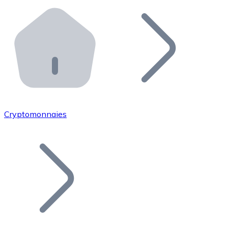
Effectuez des opérations de plus grande envergure. O
Distributeurs automatiques Bitnovo
Intégrez un ATM Bitnovo dans votre entreprise et per
API Bitnovo
Intégrez notre API dans votre écosystème.
Devenir Distributeur
Rejoignez notre réseau de distributeurs et commercialis
Cryptomonnaies
Lister un Token
Ajoutez le token de votre projet à notre service d'acha