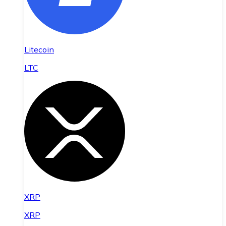
Litecoin
LTC
XRP
XRP