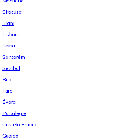
Modugno
Siracusa
Trani
Lisboa
Leiría
Santarém
Setúbal
Beja
Faro
Évora
Portalegre
Castelo Branco
Guarda