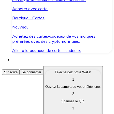
Acheter avec carte
Boutique - Cartes
Nouveau
Achetez des cartes-cadeaux de vos marques
préférées avec des cryptomonnaies.
Aller à la boutique de cartes-cadeaux
Acheter des Cryptomonnaies
S'inscrire
Se connecter
Téléchargez notre Wallet
1
Achetez les cryptomonnaies qui vous intéressent rapid
Ouvrez la caméra de votre téléphone.
Vendre des Cryptomonnaies
2
Convertissez vos cryptomonnaies en monnaie fiduciair
Scannez le QR.
3
Échanger (Swap)