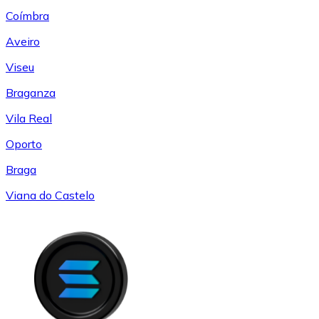
Coímbra
Aveiro
Viseu
Braganza
Vila Real
Oporto
Braga
Viana do Castelo