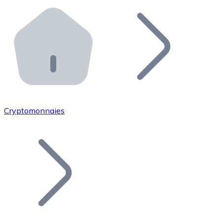
Effectuez des opérations de plus grande envergure. O
Distributeurs automatiques Bitnovo
Intégrez un ATM Bitnovo dans votre entreprise et per
API Bitnovo
Intégrez notre API dans votre écosystème.
Devenir Distributeur
Rejoignez notre réseau de distributeurs et commercialis
Cryptomonnaies
Lister un Token
Ajoutez le token de votre projet à notre service d'acha