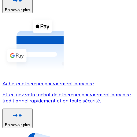
En savoir plus
Voir toutes
Coupons crypto
Achetez des cryptomonnaies en espèces et d'autres m
Acheter avec espèces
Virement SEPA
Ajoutez des fonds à votre compte Bitnovo ou effectuez 
Acheter avec virement bancaire
Acheter ethereum par virement bancaire
Carte de crédit / débit
Effectuez votre achat de ethereum par virement bancaire
Utilisez les cartes Visa et Mastercard pour acheter des
traditionnel rapidement et en toute sécurité.
Acheter avec carte
Boutique - Cartes
En savoir plus
Nouveau