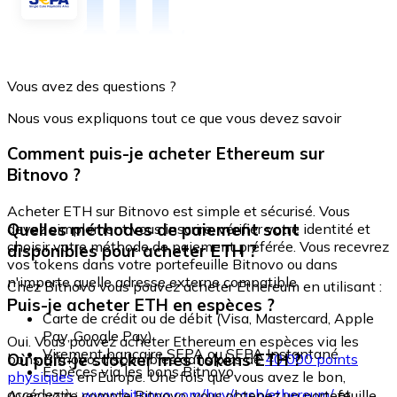
Vous avez des questions ?
Nous vous expliquons tout ce que vous devez savoir
Comment puis-je acheter Ethereum sur
Bitnovo ?
Acheter ETH sur Bitnovo est simple et sécurisé. Vous
Quelles méthodes de paiement sont
devez simplement vous inscrire, vérifier votre identité et
choisir votre méthode de paiement préférée. Vous recevrez
disponibles pour acheter ETH ?
vos tokens dans votre portefeuille Bitnovo ou dans
n'importe quelle adresse externe compatible.
Chez Bitnovo vous pouvez acheter Ethereum en utilisant :
Puis-je acheter ETH en espèces ?
Carte de crédit ou de débit (Visa, Mastercard, Apple
Pay, Google Pay)
Oui. Vous pouvez acheter Ethereum en espèces via les
Virement bancaire SEPA ou SEPA Instantané
Où puis-je stocker mes tokens ETH ?
bons Bitnovo, disponibles dans plus de
40 000 points
Espèces via les bons Bitnovo
physiques
en Europe. Une fois que vous avez le bon,
accédez à :
www.bitnovo.com/buy/cash/ethereum/
et
Avec votre compte Bitnovo, vous obtenez un portefeuille