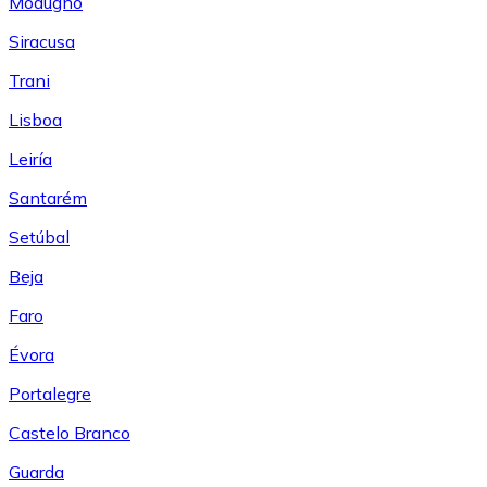
Modugno
Siracusa
Trani
Lisboa
Leiría
Santarém
Setúbal
Beja
Faro
Évora
Portalegre
Castelo Branco
Guarda