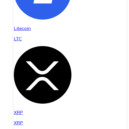
Litecoin
LTC
XRP
XRP