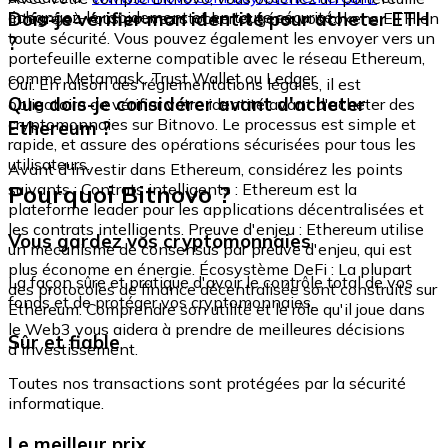
échangez-le rapidement et en toute sécurité.
Dois-je vérifier mon identité pour acheter ETH
intégré où vous pouvez stocker et gérer vos tokens ETH en
toute sécurité. Vous pouvez également les envoyer vers un
?
portefeuille externe compatible avec le réseau Ethereum,
comme Metamask, Trust Wallet ou Ledger.
Oui. En raison des réglementations légales, il est
Que dois-je considérer avant d'acheter
obligatoire de vérifier votre identité avant d'acheter des
cryptomonnaies sur Bitnovo. Le processus est simple et
Ethereum ?
rapide, et assure des opérations sécurisées pour tous les
utilisateurs.
Avant d'investir dans Ethereum, considérez les points
Pourquoi Bitnovo ?
suivants : Contrats intelligents : Ethereum est la
plateforme leader pour les applications décentralisées et
les contrats intelligents. Preuve d'enjeu : Ethereum utilise
Vous gardez vos cryptomonnaies
un mécanisme de consensus par preuve d'enjeu, qui est
plus économe en énergie. Écosystème DeFi : La plupart
La façon sûre et pratique d'avoir le contrôle total de vos
des protocoles de finance décentralisée sont construits sur
fonds et de protéger vos cryptomonnaies.
Ethereum. Comprendre son utilité et le rôle qu'il joue dans
le Web3 vous aidera à prendre de meilleures décisions
Sûr et fiable
d'investissement.
Toutes nos transactions sont protégées par la sécurité
informatique.
Le meilleur prix