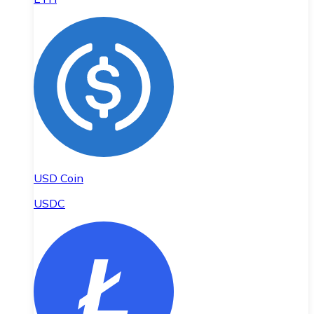
USD Coin
USDC