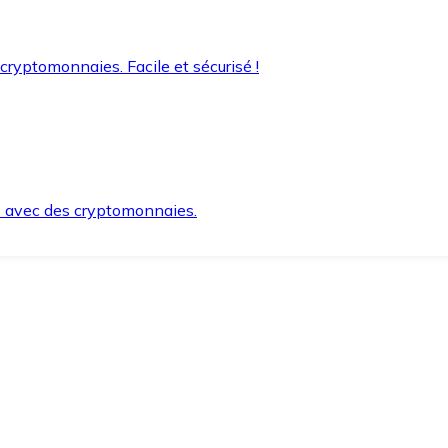
 cryptomonnaies. Facile et sécurisé !
s avec des cryptomonnaies.
ement et en toute sécurité.
e lorsque vous en avez besoin.