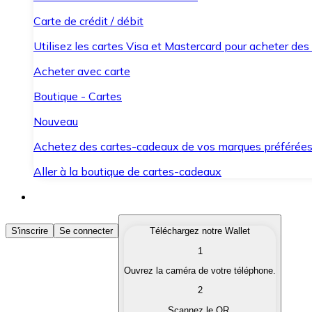
Carte de crédit / débit
Utilisez les cartes Visa et Mastercard pour acheter des
Acheter avec carte
Boutique - Cartes
Nouveau
Achetez des cartes-cadeaux de vos marques préférée
Aller à la boutique de cartes-cadeaux
Acheter des Cryptomonnaies
S'inscrire
Se connecter
Téléchargez notre Wallet
1
Achetez les cryptomonnaies qui vous intéressent rapid
Ouvrez la caméra de votre téléphone.
Vendre des Cryptomonnaies
2
Convertissez vos cryptomonnaies en monnaie fiduciair
Scannez le QR.