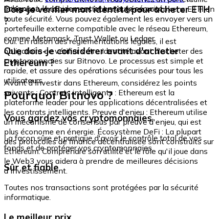
échangez-le rapidement et en toute sécurité.
Dois-je vérifier mon identité pour acheter ETH
intégré où vous pouvez stocker et gérer vos tokens ETH en
toute sécurité. Vous pouvez également les envoyer vers un
?
portefeuille externe compatible avec le réseau Ethereum,
comme Metamask, Trust Wallet ou Ledger.
Oui. En raison des réglementations légales, il est
Que dois-je considérer avant d'acheter
obligatoire de vérifier votre identité avant d'acheter des
cryptomonnaies sur Bitnovo. Le processus est simple et
Ethereum ?
rapide, et assure des opérations sécurisées pour tous les
utilisateurs.
Avant d'investir dans Ethereum, considérez les points
Pourquoi Bitnovo ?
suivants : Contrats intelligents : Ethereum est la
plateforme leader pour les applications décentralisées et
les contrats intelligents. Preuve d'enjeu : Ethereum utilise
Vous gardez vos cryptomonnaies
un mécanisme de consensus par preuve d'enjeu, qui est
plus économe en énergie. Écosystème DeFi : La plupart
La façon sûre et pratique d'avoir le contrôle total de vos
des protocoles de finance décentralisée sont construits sur
fonds et de protéger vos cryptomonnaies.
Ethereum. Comprendre son utilité et le rôle qu'il joue dans
le Web3 vous aidera à prendre de meilleures décisions
Sûr et fiable
d'investissement.
Toutes nos transactions sont protégées par la sécurité
informatique.
Le meilleur prix