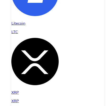
Litecoin
LTC
XRP
XRP