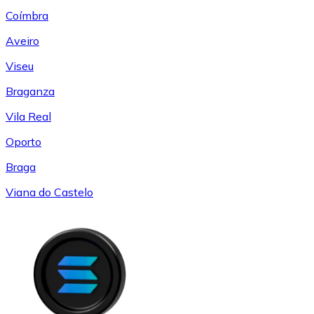
Coímbra
Aveiro
Viseu
Braganza
Vila Real
Oporto
Braga
Viana do Castelo