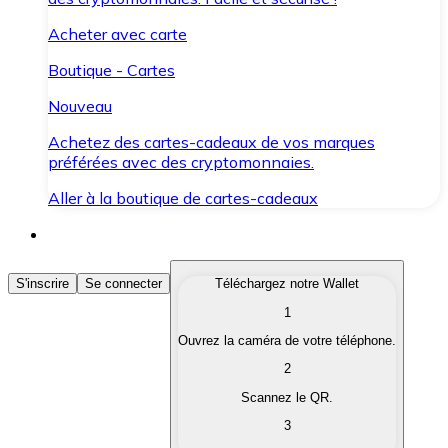
Acheter avec carte
Boutique - Cartes
Nouveau
Achetez des cartes-cadeaux de vos marques
préférées avec des cryptomonnaies.
Aller à la boutique de cartes-cadeaux
Acheter des Cryptomonnaies
S'inscrire
Se connecter
Téléchargez notre Wallet
1
Achetez les cryptomonnaies qui vous intéressent rapid
Ouvrez la caméra de votre téléphone.
Vendre des Cryptomonnaies
2
Convertissez vos cryptomonnaies en monnaie fiduciair
Scannez le QR.
3
Échanger (Swap)