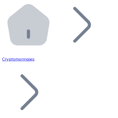
Effectuez des opérations de plus grande envergure. O
Distributeurs automatiques Bitnovo
Intégrez un ATM Bitnovo dans votre entreprise et per
API Bitnovo
Intégrez notre API dans votre écosystème.
Devenir Distributeur
Rejoignez notre réseau de distributeurs et commercialis
Cryptomonnaies
Lister un Token
Ajoutez le token de votre projet à notre service d'acha