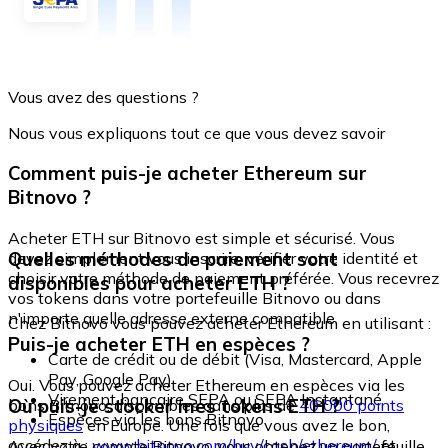
Vous avez des questions ?
Nous vous expliquons tout ce que vous devez savoir
Comment puis-je acheter Ethereum sur
Bitnovo ?
Acheter ETH sur Bitnovo est simple et sécurisé. Vous
Quelles méthodes de paiement sont
devez simplement vous inscrire, vérifier votre identité et
choisir votre méthode de paiement préférée. Vous recevrez
disponibles pour acheter ETH ?
vos tokens dans votre portefeuille Bitnovo ou dans
n'importe quelle adresse externe compatible.
Chez Bitnovo vous pouvez acheter Ethereum en utilisant :
Puis-je acheter ETH en espèces ?
Carte de crédit ou de débit (Visa, Mastercard, Apple
Pay, Google Pay)
Oui. Vous pouvez acheter Ethereum en espèces via les
Virement bancaire SEPA ou SEPA Instantané
Où puis-je stocker mes tokens ETH ?
bons Bitnovo, disponibles dans plus de
40 000 points
Espèces via les bons Bitnovo
physiques
en Europe. Une fois que vous avez le bon,
accédez à :
www.bitnovo.com/buy/cash/ethereum/
et
Avec votre compte Bitnovo, vous obtenez un portefeuille