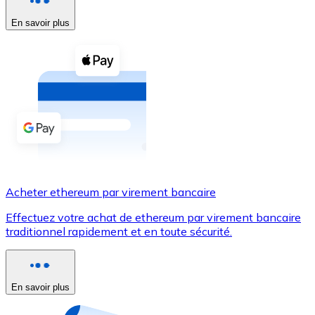
En savoir plus
Voir toutes
Coupons crypto
Achetez des cryptomonnaies en espèces et d'autres m
Acheter avec espèces
Virement SEPA
Ajoutez des fonds à votre compte Bitnovo ou effectuez 
Acheter avec virement bancaire
Acheter ethereum par virement bancaire
Carte de crédit / débit
Effectuez votre achat de ethereum par virement bancaire
Utilisez les cartes Visa et Mastercard pour acheter des
traditionnel rapidement et en toute sécurité.
Acheter avec carte
Boutique - Cartes
En savoir plus
Nouveau