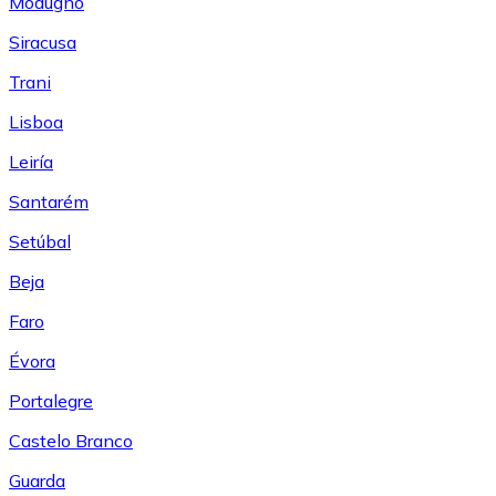
Modugno
Siracusa
Trani
Lisboa
Leiría
Santarém
Setúbal
Beja
Faro
Évora
Portalegre
Castelo Branco
Guarda