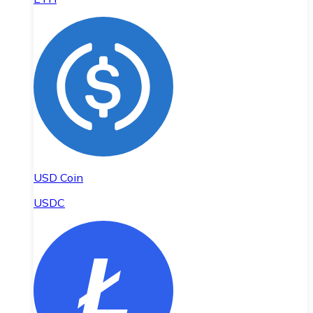
USD Coin
USDC