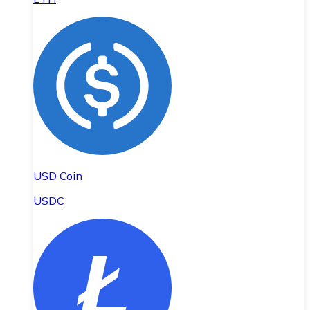
USD Coin
USDC