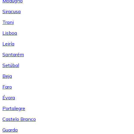
Modugno
Siracusa
Trani
Lisboa
Leiría
Santarém
Setúbal
Beja
Faro
Évora
Portalegre
Castelo Branco
Guarda