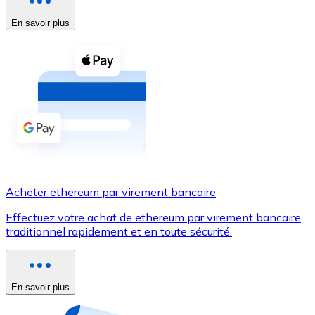
En savoir plus
Voir toutes
Coupons crypto
Achetez des cryptomonnaies en espèces et d'autres m
Acheter avec espèces
Virement SEPA
Ajoutez des fonds à votre compte Bitnovo ou effectuez 
Acheter avec virement bancaire
Acheter ethereum par virement bancaire
Carte de crédit / débit
Effectuez votre achat de ethereum par virement bancaire
Utilisez les cartes Visa et Mastercard pour acheter des
traditionnel rapidement et en toute sécurité.
Acheter avec carte
Boutique - Cartes
En savoir plus
Nouveau