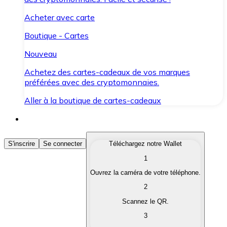
Acheter avec carte
Boutique - Cartes
Nouveau
Achetez des cartes-cadeaux de vos marques
préférées avec des cryptomonnaies.
Aller à la boutique de cartes-cadeaux
Acheter des Cryptomonnaies
S'inscrire
Se connecter
Téléchargez notre Wallet
1
Achetez les cryptomonnaies qui vous intéressent rapid
Ouvrez la caméra de votre téléphone.
Vendre des Cryptomonnaies
2
Convertissez vos cryptomonnaies en monnaie fiduciair
Scannez le QR.
3
Échanger (Swap)