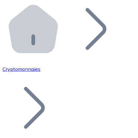
Effectuez des opérations de plus grande envergure. O
Distributeurs automatiques Bitnovo
Intégrez un ATM Bitnovo dans votre entreprise et per
API Bitnovo
Intégrez notre API dans votre écosystème.
Devenir Distributeur
Rejoignez notre réseau de distributeurs et commercialis
Cryptomonnaies
Lister un Token
Ajoutez le token de votre projet à notre service d'acha