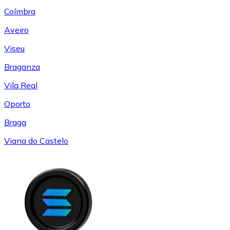
Coímbra
Aveiro
Viseu
Braganza
Vila Real
Oporto
Braga
Viana do Castelo