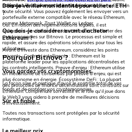
échangez-le rapidement et en toute sécurité.
Dois-je vérifier mon identité pour acheter ETH
intégré où vous pouvez stocker et gérer vos tokens ETH en
toute sécurité. Vous pouvez également les envoyer vers un
?
portefeuille externe compatible avec le réseau Ethereum,
comme Metamask, Trust Wallet ou Ledger.
Oui. En raison des réglementations légales, il est
Que dois-je considérer avant d'acheter
obligatoire de vérifier votre identité avant d'acheter des
cryptomonnaies sur Bitnovo. Le processus est simple et
Ethereum ?
rapide, et assure des opérations sécurisées pour tous les
utilisateurs.
Avant d'investir dans Ethereum, considérez les points
Pourquoi Bitnovo ?
suivants : Contrats intelligents : Ethereum est la
plateforme leader pour les applications décentralisées et
les contrats intelligents. Preuve d'enjeu : Ethereum utilise
Vous gardez vos cryptomonnaies
un mécanisme de consensus par preuve d'enjeu, qui est
plus économe en énergie. Écosystème DeFi : La plupart
La façon sûre et pratique d'avoir le contrôle total de vos
des protocoles de finance décentralisée sont construits sur
fonds et de protéger vos cryptomonnaies.
Ethereum. Comprendre son utilité et le rôle qu'il joue dans
le Web3 vous aidera à prendre de meilleures décisions
Sûr et fiable
d'investissement.
Toutes nos transactions sont protégées par la sécurité
informatique.
Le meilleur prix