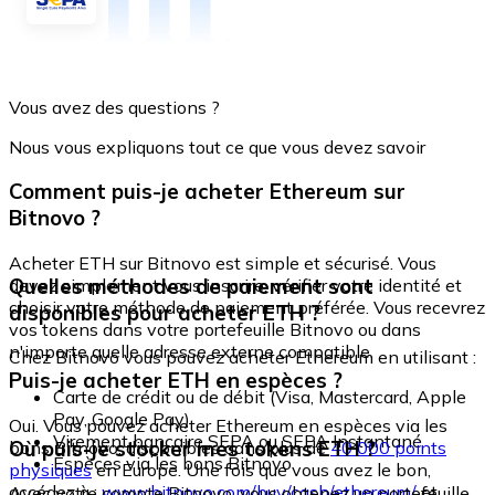
Vous avez des questions ?
Nous vous expliquons tout ce que vous devez savoir
Comment puis-je acheter Ethereum sur
Bitnovo ?
Acheter ETH sur Bitnovo est simple et sécurisé. Vous
Quelles méthodes de paiement sont
devez simplement vous inscrire, vérifier votre identité et
choisir votre méthode de paiement préférée. Vous recevrez
disponibles pour acheter ETH ?
vos tokens dans votre portefeuille Bitnovo ou dans
n'importe quelle adresse externe compatible.
Chez Bitnovo vous pouvez acheter Ethereum en utilisant :
Puis-je acheter ETH en espèces ?
Carte de crédit ou de débit (Visa, Mastercard, Apple
Pay, Google Pay)
Oui. Vous pouvez acheter Ethereum en espèces via les
Virement bancaire SEPA ou SEPA Instantané
Où puis-je stocker mes tokens ETH ?
bons Bitnovo, disponibles dans plus de
40 000 points
Espèces via les bons Bitnovo
physiques
en Europe. Une fois que vous avez le bon,
accédez à :
www.bitnovo.com/buy/cash/ethereum/
et
Avec votre compte Bitnovo, vous obtenez un portefeuille