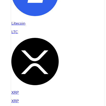
Litecoin
LTC
XRP
XRP