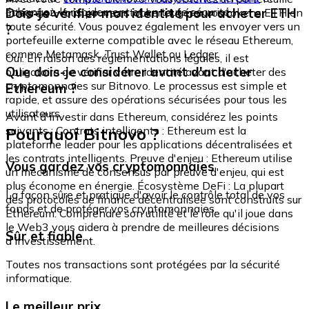
échangez-le rapidement et en toute sécurité.
Dois-je vérifier mon identité pour acheter ETH
intégré où vous pouvez stocker et gérer vos tokens ETH en
toute sécurité. Vous pouvez également les envoyer vers un
?
portefeuille externe compatible avec le réseau Ethereum,
comme Metamask, Trust Wallet ou Ledger.
Oui. En raison des réglementations légales, il est
Que dois-je considérer avant d'acheter
obligatoire de vérifier votre identité avant d'acheter des
cryptomonnaies sur Bitnovo. Le processus est simple et
Ethereum ?
rapide, et assure des opérations sécurisées pour tous les
utilisateurs.
Avant d'investir dans Ethereum, considérez les points
Pourquoi Bitnovo ?
suivants : Contrats intelligents : Ethereum est la
plateforme leader pour les applications décentralisées et
les contrats intelligents. Preuve d'enjeu : Ethereum utilise
Vous gardez vos cryptomonnaies
un mécanisme de consensus par preuve d'enjeu, qui est
plus économe en énergie. Écosystème DeFi : La plupart
La façon sûre et pratique d'avoir le contrôle total de vos
des protocoles de finance décentralisée sont construits sur
fonds et de protéger vos cryptomonnaies.
Ethereum. Comprendre son utilité et le rôle qu'il joue dans
le Web3 vous aidera à prendre de meilleures décisions
Sûr et fiable
d'investissement.
Toutes nos transactions sont protégées par la sécurité
informatique.
Le meilleur prix