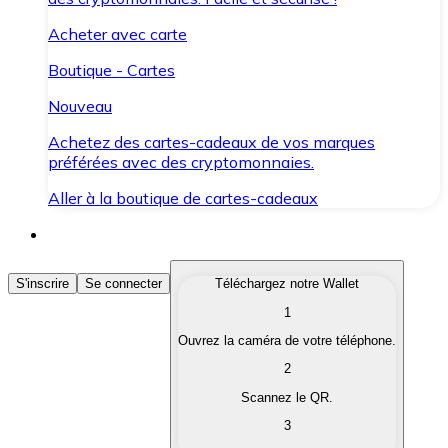
Acheter avec carte
Boutique - Cartes
Nouveau
Achetez des cartes-cadeaux de vos marques
préférées avec des cryptomonnaies.
Aller à la boutique de cartes-cadeaux
Acheter des Cryptomonnaies
S'inscrire
Se connecter
Téléchargez notre Wallet
1
Achetez les cryptomonnaies qui vous intéressent rapid
Ouvrez la caméra de votre téléphone.
Vendre des Cryptomonnaies
2
Convertissez vos cryptomonnaies en monnaie fiduciair
Scannez le QR.
3
Échanger (Swap)