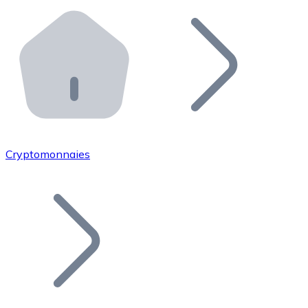
Effectuez des opérations de plus grande envergure. O
Distributeurs automatiques Bitnovo
Intégrez un ATM Bitnovo dans votre entreprise et per
API Bitnovo
Intégrez notre API dans votre écosystème.
Devenir Distributeur
Rejoignez notre réseau de distributeurs et commercialis
Cryptomonnaies
Lister un Token
Ajoutez le token de votre projet à notre service d'acha