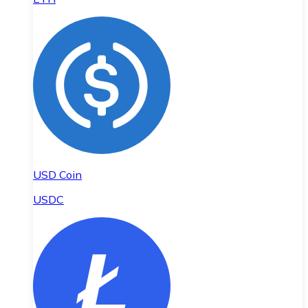
USD Coin
USDC