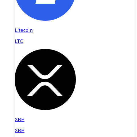
Litecoin
LTC
XRP
XRP