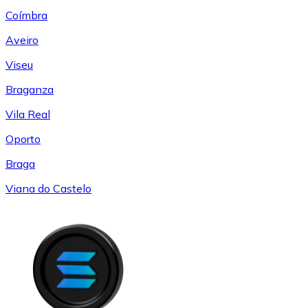
Coímbra
Aveiro
Viseu
Braganza
Vila Real
Oporto
Braga
Viana do Castelo