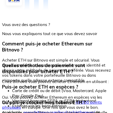
Vous avez des questions ?
Nous vous expliquons tout ce que vous devez savoir
Comment puis-je acheter Ethereum sur
Bitnovo ?
Acheter ETH sur Bitnovo est simple et sécurisé. Vous
Quelles méthodes de paiement sont
devez simplement vous inscrire, vérifier votre identité et
choisir votre méthode de paiement préférée. Vous recevrez
disponibles pour acheter ETH ?
vos tokens dans votre portefeuille Bitnovo ou dans
n'importe quelle adresse externe compatible.
Chez Bitnovo vous pouvez acheter Ethereum en utilisant :
Puis-je acheter ETH en espèces ?
Carte de crédit ou de débit (Visa, Mastercard, Apple
Pay, Google Pay)
Oui. Vous pouvez acheter Ethereum en espèces via les
Virement bancaire SEPA ou SEPA Instantané
Où puis-je stocker mes tokens ETH ?
bons Bitnovo, disponibles dans plus de
40 000 points
Espèces via les bons Bitnovo
physiques
en Europe. Une fois que vous avez le bon,
accédez à :
www.bitnovo.com/buy/cash/ethereum/
et
Avec votre compte Bitnovo, vous obtenez un portefeuille