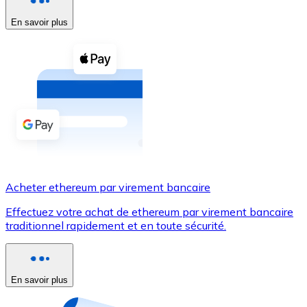
En savoir plus
Voir toutes
Coupons crypto
Achetez des cryptomonnaies en espèces et d'autres m
Acheter avec espèces
Virement SEPA
Ajoutez des fonds à votre compte Bitnovo ou effectuez 
Acheter avec virement bancaire
Acheter ethereum par virement bancaire
Carte de crédit / débit
Effectuez votre achat de ethereum par virement bancaire
Utilisez les cartes Visa et Mastercard pour acheter des
traditionnel rapidement et en toute sécurité.
Acheter avec carte
Boutique - Cartes
En savoir plus
Nouveau