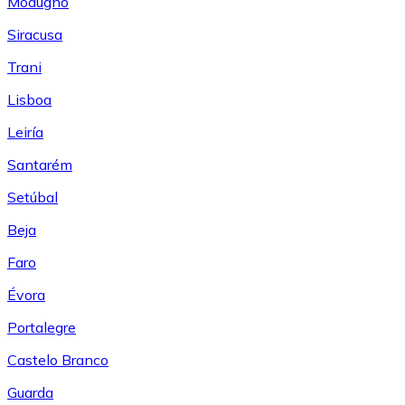
Modugno
Siracusa
Trani
Lisboa
Leiría
Santarém
Setúbal
Beja
Faro
Évora
Portalegre
Castelo Branco
Guarda