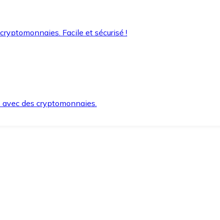
 cryptomonnaies. Facile et sécurisé !
s avec des cryptomonnaies.
ement et en toute sécurité.
e lorsque vous en avez besoin.