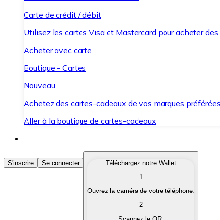
Carte de crédit / débit
Utilisez les cartes Visa et Mastercard pour acheter des
Acheter avec carte
Boutique - Cartes
Nouveau
Achetez des cartes-cadeaux de vos marques préférée
Aller à la boutique de cartes-cadeaux
Acheter des Cryptomonnaies
S'inscrire
Se connecter
Téléchargez notre Wallet
1
Achetez les cryptomonnaies qui vous intéressent rapid
Ouvrez la caméra de votre téléphone.
Vendre des Cryptomonnaies
2
Convertissez vos cryptomonnaies en monnaie fiduciair
Scannez le QR.