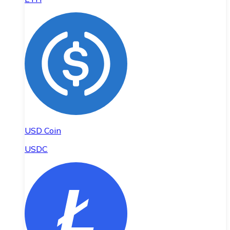
USD Coin
USDC