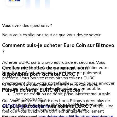
Vous avez des questions ?
Nous vous expliquons tout ce que vous devez savoir
Comment puis-je acheter Euro Coin sur Bitnovo
?
Acheter EURC sur Bitnovo est rapide et sécurisé. Vous
Quelles méthodes de paiement sont
devez simplement créer un compte gratuit, vérifier votre
identité et sélectionner votre méthode de paiement
disponibles pour acheter EURC ?
préférée. Vous pouvez recevoir vos tokens EURC
directement dans votre portefeuille Bitnovo ou les envoyer
Chez Bitnovo vous pouvez acheter Euro Coin avec :
vers n'importe quel portefeuille externe compatible.
Puis-je acheter EURC en espèces ?
Carte de crédit ou de débit (Visa, Mastercard, Apple
Pay, Google Pay)
Oui. Vous pouvez acquérir des bons Bitnovo dans plus de
Virement bancaire (SEPA ou SEPA Instantané)
Où puis-je stocker mes tokens EURC ?
40 000 points physiques
répartis dans toute l'Europe. Une
Achat en espèces via les bons Bitnovo
fois que vous avez votre bon, échangez-le facilement
depuis cette page :
www.bitnovo.com/buy/cash/euro-coin/
En vous inscrivant simplement sur Bitnovo, vous obtenez