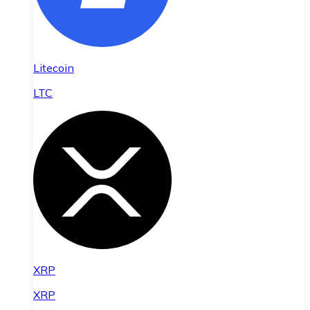
Litecoin
LTC
XRP
XRP