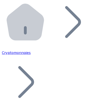
Effectuez des opérations de plus grande envergure. O
Distributeurs automatiques Bitnovo
Intégrez un ATM Bitnovo dans votre entreprise et per
API Bitnovo
Intégrez notre API dans votre écosystème.
Devenir Distributeur
Rejoignez notre réseau de distributeurs et commercialis
Cryptomonnaies
Lister un Token
Ajoutez le token de votre projet à notre service d'acha