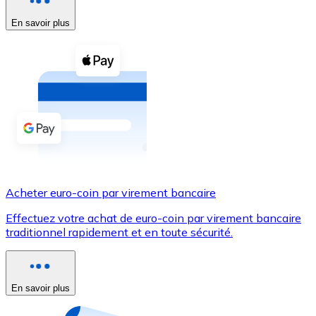
En savoir plus
Voir toutes
Coupons crypto
Achetez des cryptomonnaies en espèces et d'autres m
Acheter avec espèces
Virement SEPA
Ajoutez des fonds à votre compte Bitnovo ou effectuez 
Acheter avec virement bancaire
Acheter euro-coin par virement bancaire
Carte de crédit / débit
Effectuez votre achat de euro-coin par virement bancaire
Utilisez les cartes Visa et Mastercard pour acheter des
traditionnel rapidement et en toute sécurité.
Acheter avec carte
Boutique - Cartes
En savoir plus
Nouveau