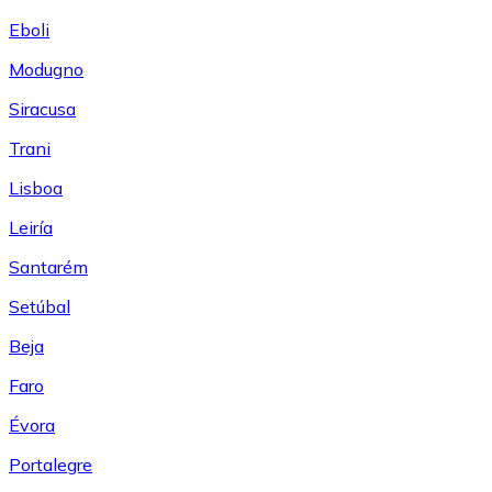
Eboli
Modugno
Siracusa
Trani
Lisboa
Leiría
Santarém
Setúbal
Beja
Faro
Évora
Portalegre