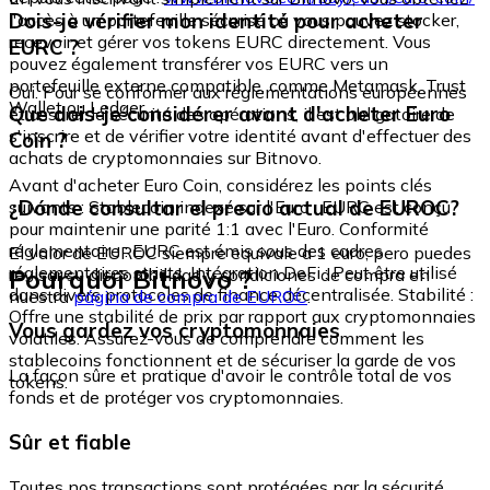
Dois-je vérifier mon identité pour acheter
l'accès à un portefeuille sécurisé où vous pouvez stocker,
recevoir et gérer vos tokens EURC directement. Vous
EURC ?
pouvez également transférer vos EURC vers un
portefeuille externe compatible, comme Metamask, Trust
Oui. Pour se conformer aux réglementations européennes
Wallet ou Ledger.
Que dois-je considérer avant d'acheter Euro
et assurer la sécurité des opérations, il est obligatoire de
s'inscrire et de vérifier votre identité avant d'effectuer des
Coin ?
achats de cryptomonnaies sur Bitnovo.
Avant d'acheter Euro Coin, considérez les points clés
¿Dónde consultar el precio actual de EUROC?
suivants : Stablecoin indexé sur l'Euro : EURC est conçu
pour maintenir une parité 1:1 avec l'Euro. Conformité
réglementaire : EURC est émis sous des cadres
El valor de EUROC siempre equivale a 1 euro, pero puedes
réglementaires stricts. Intégration DeFi : Peut être utilisé
Pourquoi Bitnovo ?
revisar su disponibilidad y condiciones de compra en
dans divers protocoles de finance décentralisée. Stabilité :
nuestra
página de compra de EUROC
.
Offre une stabilité de prix par rapport aux cryptomonnaies
Vous gardez vos cryptomonnaies
volatiles. Assurez-vous de comprendre comment les
stablecoins fonctionnent et de sécuriser la garde de vos
La façon sûre et pratique d'avoir le contrôle total de vos
tokens.
fonds et de protéger vos cryptomonnaies.
Sûr et fiable
Toutes nos transactions sont protégées par la sécurité