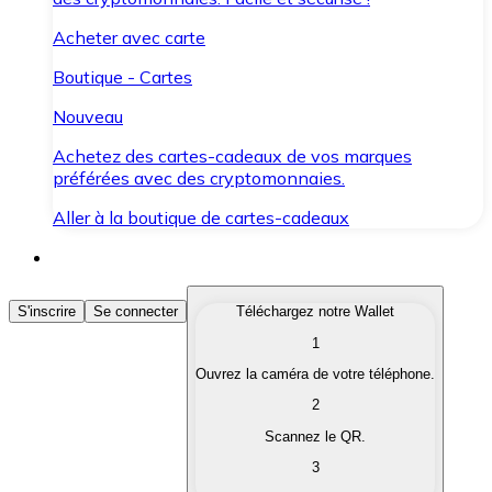
Acheter avec carte
Boutique - Cartes
Nouveau
Achetez des cartes-cadeaux de vos marques
préférées avec des cryptomonnaies.
Aller à la boutique de cartes-cadeaux
Acheter des Cryptomonnaies
S'inscrire
Se connecter
Téléchargez notre Wallet
1
Achetez les cryptomonnaies qui vous intéressent rapid
Ouvrez la caméra de votre téléphone.
Vendre des Cryptomonnaies
2
Convertissez vos cryptomonnaies en monnaie fiduciair
Scannez le QR.
3
Échanger (Swap)