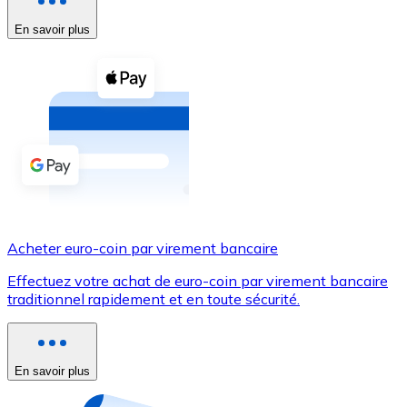
En savoir plus
Voir toutes
Coupons crypto
Achetez des cryptomonnaies en espèces et d'autres m
Acheter avec espèces
Virement SEPA
Ajoutez des fonds à votre compte Bitnovo ou effectuez 
Acheter avec virement bancaire
Acheter euro-coin par virement bancaire
Carte de crédit / débit
Effectuez votre achat de euro-coin par virement bancaire
Utilisez les cartes Visa et Mastercard pour acheter des
traditionnel rapidement et en toute sécurité.
Acheter avec carte
Boutique - Cartes
En savoir plus
Nouveau