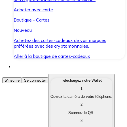
Acheter avec carte
Boutique - Cartes
Nouveau
Achetez des cartes-cadeaux de vos marques
préférées avec des cryptomonnaies.
Aller à la boutique de cartes-cadeaux
Acheter des Cryptomonnaies
S'inscrire
Se connecter
Téléchargez notre Wallet
1
Achetez les cryptomonnaies qui vous intéressent rapid
Ouvrez la caméra de votre téléphone.
Vendre des Cryptomonnaies
2
Convertissez vos cryptomonnaies en monnaie fiduciair
Scannez le QR.
3
Échanger (Swap)