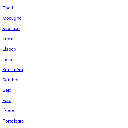
Eboli
Modugno
Siracusa
Trani
Lisboa
Leiría
Santarém
Setúbal
Beja
Faro
Évora
Portalegre