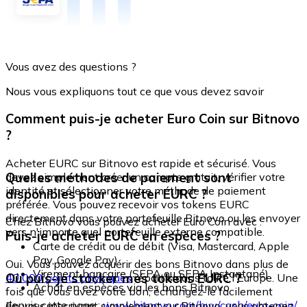
Vous avez des questions ?
Nous vous expliquons tout ce que vous devez savoir
Comment puis-je acheter Euro Coin sur Bitnovo
?
Acheter EURC sur Bitnovo est rapide et sécurisé. Vous
Quelles méthodes de paiement sont
devez simplement créer un compte gratuit, vérifier votre
identité et sélectionner votre méthode de paiement
disponibles pour acheter EURC ?
préférée. Vous pouvez recevoir vos tokens EURC
directement dans votre portefeuille Bitnovo ou les envoyer
Chez Bitnovo vous pouvez acheter Euro Coin avec :
vers n'importe quel portefeuille externe compatible.
Puis-je acheter EURC en espèces ?
Carte de crédit ou de débit (Visa, Mastercard, Apple
Pay, Google Pay)
Oui. Vous pouvez acquérir des bons Bitnovo dans plus de
Virement bancaire (SEPA ou SEPA Instantané)
Où puis-je stocker mes tokens EURC ?
40 000 points physiques
répartis dans toute l'Europe. Une
Achat en espèces via les bons Bitnovo
fois que vous avez votre bon, échangez-le facilement
depuis cette page :
www.bitnovo.com/buy/cash/euro-coin/
En vous inscrivant simplement sur Bitnovo, vous obtenez