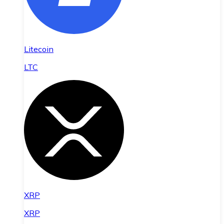
Litecoin
LTC
XRP
XRP