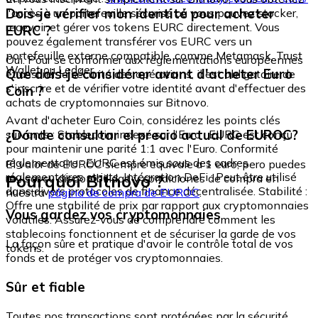
Dois-je vérifier mon identité pour acheter
l'accès à un portefeuille sécurisé où vous pouvez stocker,
recevoir et gérer vos tokens EURC directement. Vous
EURC ?
pouvez également transférer vos EURC vers un
portefeuille externe compatible, comme Metamask, Trust
Oui. Pour se conformer aux réglementations européennes
Wallet ou Ledger.
Que dois-je considérer avant d'acheter Euro
et assurer la sécurité des opérations, il est obligatoire de
s'inscrire et de vérifier votre identité avant d'effectuer des
Coin ?
achats de cryptomonnaies sur Bitnovo.
Avant d'acheter Euro Coin, considérez les points clés
¿Dónde consultar el precio actual de EUROC?
suivants : Stablecoin indexé sur l'Euro : EURC est conçu
pour maintenir une parité 1:1 avec l'Euro. Conformité
réglementaire : EURC est émis sous des cadres
El valor de EUROC siempre equivale a 1 euro, pero puedes
réglementaires stricts. Intégration DeFi : Peut être utilisé
Pourquoi Bitnovo ?
revisar su disponibilidad y condiciones de compra en
dans divers protocoles de finance décentralisée. Stabilité :
nuestra
página de compra de EUROC
.
Offre une stabilité de prix par rapport aux cryptomonnaies
Vous gardez vos cryptomonnaies
volatiles. Assurez-vous de comprendre comment les
stablecoins fonctionnent et de sécuriser la garde de vos
La façon sûre et pratique d'avoir le contrôle total de vos
tokens.
fonds et de protéger vos cryptomonnaies.
Sûr et fiable
Toutes nos transactions sont protégées par la sécurité