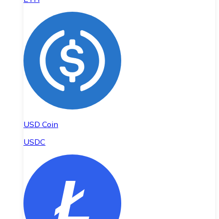
USD Coin
USDC