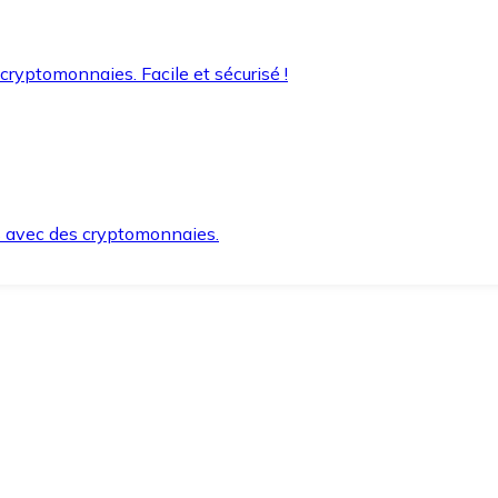
 cryptomonnaies. Facile et sécurisé !
s avec des cryptomonnaies.
ement et en toute sécurité.
e lorsque vous en avez besoin.