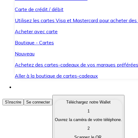
Carte de crédit / débit
Utilisez les cartes Visa et Mastercard pour acheter des
Acheter avec carte
Boutique - Cartes
Nouveau
Achetez des cartes-cadeaux de vos marques préférée
Aller à la boutique de cartes-cadeaux
Acheter des Cryptomonnaies
S'inscrire
Se connecter
Téléchargez notre Wallet
1
Achetez les cryptomonnaies qui vous intéressent rapid
Ouvrez la caméra de votre téléphone.
Vendre des Cryptomonnaies
2
Convertissez vos cryptomonnaies en monnaie fiduciair
Scannez le QR.