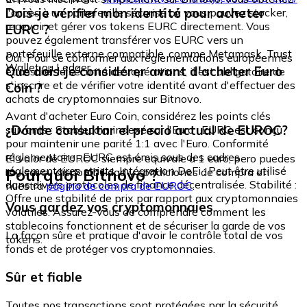
Dois-je vérifier mon identité pour acheter
l'accès à un portefeuille sécurisé où vous pouvez stocker,
recevoir et gérer vos tokens EURC directement. Vous
EURC ?
pouvez également transférer vos EURC vers un
portefeuille externe compatible, comme Metamask, Trust
Oui. Pour se conformer aux réglementations européennes
Wallet ou Ledger.
Que dois-je considérer avant d'acheter Euro
et assurer la sécurité des opérations, il est obligatoire de
s'inscrire et de vérifier votre identité avant d'effectuer des
Coin ?
achats de cryptomonnaies sur Bitnovo.
Avant d'acheter Euro Coin, considérez les points clés
¿Dónde consultar el precio actual de EUROC?
suivants : Stablecoin indexé sur l'Euro : EURC est conçu
pour maintenir une parité 1:1 avec l'Euro. Conformité
réglementaire : EURC est émis sous des cadres
El valor de EUROC siempre equivale a 1 euro, pero puedes
réglementaires stricts. Intégration DeFi : Peut être utilisé
Pourquoi Bitnovo ?
revisar su disponibilidad y condiciones de compra en
dans divers protocoles de finance décentralisée. Stabilité :
nuestra
página de compra de EUROC
.
Offre une stabilité de prix par rapport aux cryptomonnaies
Vous gardez vos cryptomonnaies
volatiles. Assurez-vous de comprendre comment les
stablecoins fonctionnent et de sécuriser la garde de vos
La façon sûre et pratique d'avoir le contrôle total de vos
tokens.
fonds et de protéger vos cryptomonnaies.
Sûr et fiable
Toutes nos transactions sont protégées par la sécurité