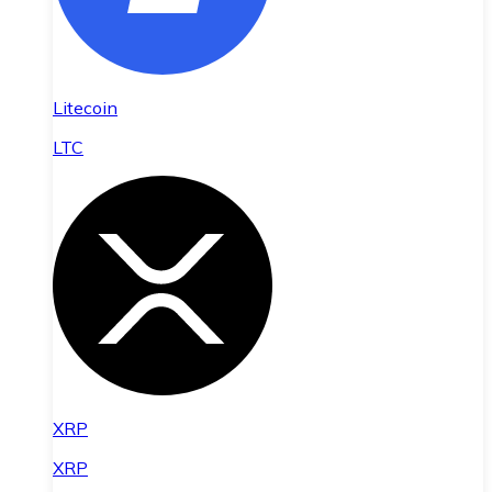
Litecoin
LTC
XRP
XRP