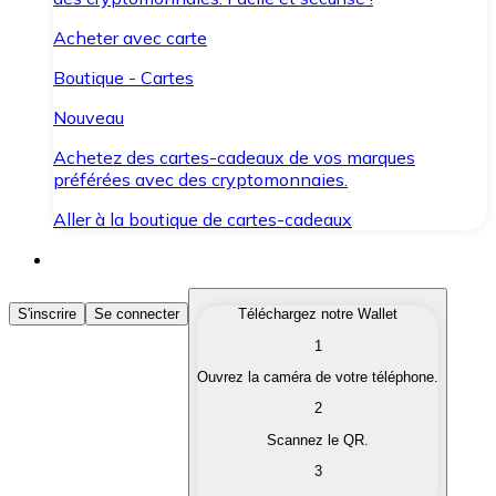
Acheter avec carte
Boutique - Cartes
Nouveau
Achetez des cartes-cadeaux de vos marques
préférées avec des cryptomonnaies.
Aller à la boutique de cartes-cadeaux
Acheter des Cryptomonnaies
S'inscrire
Se connecter
Téléchargez notre Wallet
1
Achetez les cryptomonnaies qui vous intéressent rapid
Ouvrez la caméra de votre téléphone.
Vendre des Cryptomonnaies
2
Convertissez vos cryptomonnaies en monnaie fiduciair
Scannez le QR.
3
Échanger (Swap)