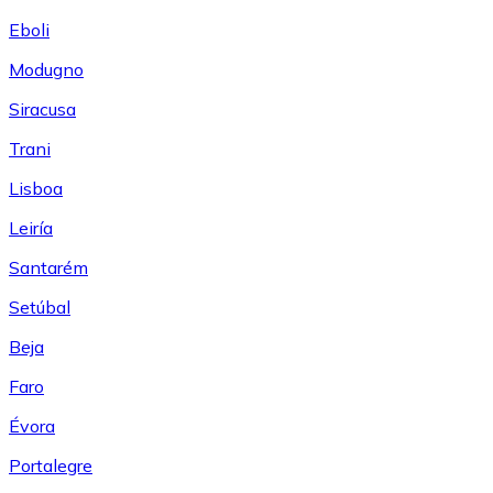
Eboli
Modugno
Siracusa
Trani
Lisboa
Leiría
Santarém
Setúbal
Beja
Faro
Évora
Portalegre