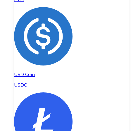
USD Coin
USDC