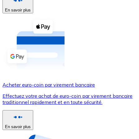
En savoir plus
Voir toutes
Coupons crypto
Achetez des cryptomonnaies en espèces et d'autres m
Acheter avec espèces
Virement SEPA
Ajoutez des fonds à votre compte Bitnovo ou effectuez 
Acheter avec virement bancaire
Acheter euro-coin par virement bancaire
Carte de crédit / débit
Effectuez votre achat de euro-coin par virement bancaire
Utilisez les cartes Visa et Mastercard pour acheter des
traditionnel rapidement et en toute sécurité.
Acheter avec carte
Boutique - Cartes
En savoir plus
Nouveau