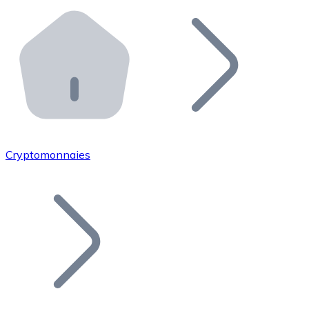
Effectuez des opérations de plus grande envergure. O
Distributeurs automatiques Bitnovo
Intégrez un ATM Bitnovo dans votre entreprise et per
API Bitnovo
Intégrez notre API dans votre écosystème.
Devenir Distributeur
Rejoignez notre réseau de distributeurs et commercialis
Cryptomonnaies
Lister un Token
Ajoutez le token de votre projet à notre service d'acha