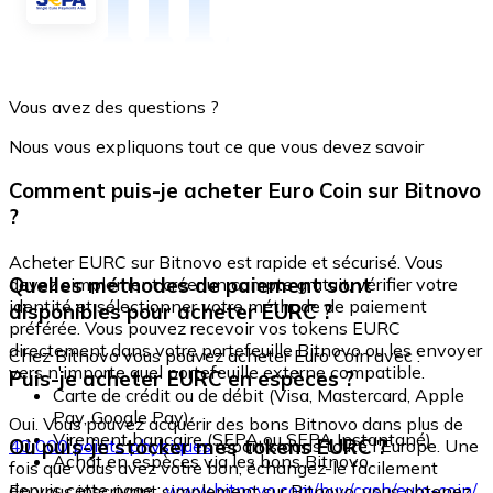
Vous avez des questions ?
Nous vous expliquons tout ce que vous devez savoir
Comment puis-je acheter Euro Coin sur Bitnovo
?
Acheter EURC sur Bitnovo est rapide et sécurisé. Vous
Quelles méthodes de paiement sont
devez simplement créer un compte gratuit, vérifier votre
identité et sélectionner votre méthode de paiement
disponibles pour acheter EURC ?
préférée. Vous pouvez recevoir vos tokens EURC
directement dans votre portefeuille Bitnovo ou les envoyer
Chez Bitnovo vous pouvez acheter Euro Coin avec :
vers n'importe quel portefeuille externe compatible.
Puis-je acheter EURC en espèces ?
Carte de crédit ou de débit (Visa, Mastercard, Apple
Pay, Google Pay)
Oui. Vous pouvez acquérir des bons Bitnovo dans plus de
Virement bancaire (SEPA ou SEPA Instantané)
Où puis-je stocker mes tokens EURC ?
40 000 points physiques
répartis dans toute l'Europe. Une
Achat en espèces via les bons Bitnovo
fois que vous avez votre bon, échangez-le facilement
depuis cette page :
www.bitnovo.com/buy/cash/euro-coin/
En vous inscrivant simplement sur Bitnovo, vous obtenez