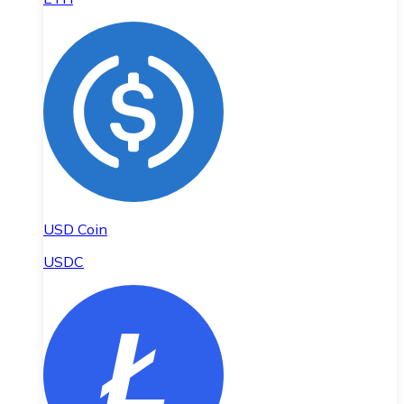
USD Coin
USDC