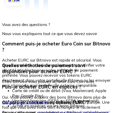
Vous avez des questions ?
Nous vous expliquons tout ce que vous devez savoir
Comment puis-je acheter Euro Coin sur Bitnovo
?
Acheter EURC sur Bitnovo est rapide et sécurisé. Vous
Quelles méthodes de paiement sont
devez simplement créer un compte gratuit, vérifier votre
identité et sélectionner votre méthode de paiement
disponibles pour acheter EURC ?
préférée. Vous pouvez recevoir vos tokens EURC
directement dans votre portefeuille Bitnovo ou les envoyer
Chez Bitnovo vous pouvez acheter Euro Coin avec :
vers n'importe quel portefeuille externe compatible.
Puis-je acheter EURC en espèces ?
Carte de crédit ou de débit (Visa, Mastercard, Apple
Pay, Google Pay)
Oui. Vous pouvez acquérir des bons Bitnovo dans plus de
Virement bancaire (SEPA ou SEPA Instantané)
Où puis-je stocker mes tokens EURC ?
40 000 points physiques
répartis dans toute l'Europe. Une
Achat en espèces via les bons Bitnovo
fois que vous avez votre bon, échangez-le facilement
depuis cette page :
www.bitnovo.com/buy/cash/euro-coin/
En vous inscrivant simplement sur Bitnovo, vous obtenez