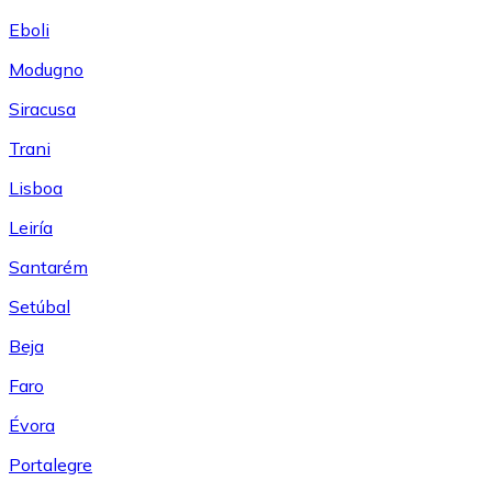
Eboli
Modugno
Siracusa
Trani
Lisboa
Leiría
Santarém
Setúbal
Beja
Faro
Évora
Portalegre