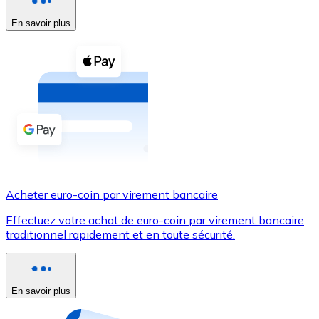
En savoir plus
Voir toutes
Coupons crypto
Achetez des cryptomonnaies en espèces et d'autres m
Acheter avec espèces
Virement SEPA
Ajoutez des fonds à votre compte Bitnovo ou effectuez 
Acheter avec virement bancaire
Acheter euro-coin par virement bancaire
Carte de crédit / débit
Effectuez votre achat de euro-coin par virement bancaire
Utilisez les cartes Visa et Mastercard pour acheter des
traditionnel rapidement et en toute sécurité.
Acheter avec carte
Boutique - Cartes
En savoir plus
Nouveau