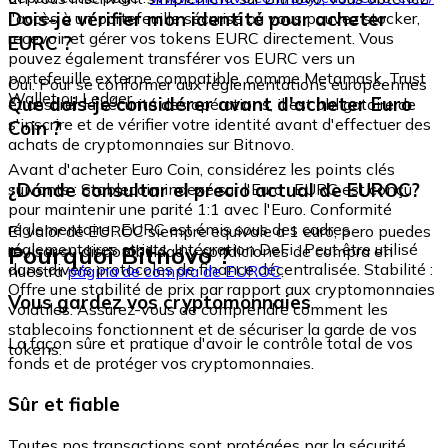
Dois-je vérifier mon identité pour acheter
l'accès à un portefeuille sécurisé où vous pouvez stocker,
recevoir et gérer vos tokens EURC directement. Vous
EURC ?
pouvez également transférer vos EURC vers un
portefeuille externe compatible, comme Metamask, Trust
Oui. Pour se conformer aux réglementations européennes
Wallet ou Ledger.
Que dois-je considérer avant d'acheter Euro
et assurer la sécurité des opérations, il est obligatoire de
s'inscrire et de vérifier votre identité avant d'effectuer des
Coin ?
achats de cryptomonnaies sur Bitnovo.
Avant d'acheter Euro Coin, considérez les points clés
¿Dónde consultar el precio actual de EUROC?
suivants : Stablecoin indexé sur l'Euro : EURC est conçu
pour maintenir une parité 1:1 avec l'Euro. Conformité
réglementaire : EURC est émis sous des cadres
El valor de EUROC siempre equivale a 1 euro, pero puedes
réglementaires stricts. Intégration DeFi : Peut être utilisé
Pourquoi Bitnovo ?
revisar su disponibilidad y condiciones de compra en
dans divers protocoles de finance décentralisée. Stabilité :
nuestra
página de compra de EUROC
.
Offre une stabilité de prix par rapport aux cryptomonnaies
Vous gardez vos cryptomonnaies
volatiles. Assurez-vous de comprendre comment les
stablecoins fonctionnent et de sécuriser la garde de vos
La façon sûre et pratique d'avoir le contrôle total de vos
tokens.
fonds et de protéger vos cryptomonnaies.
Sûr et fiable
Toutes nos transactions sont protégées par la sécurité