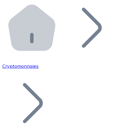
Effectuez des opérations de plus grande envergure. O
Distributeurs automatiques Bitnovo
Intégrez un ATM Bitnovo dans votre entreprise et per
API Bitnovo
Intégrez notre API dans votre écosystème.
Devenir Distributeur
Rejoignez notre réseau de distributeurs et commercialis
Cryptomonnaies
Lister un Token
Ajoutez le token de votre projet à notre service d'acha