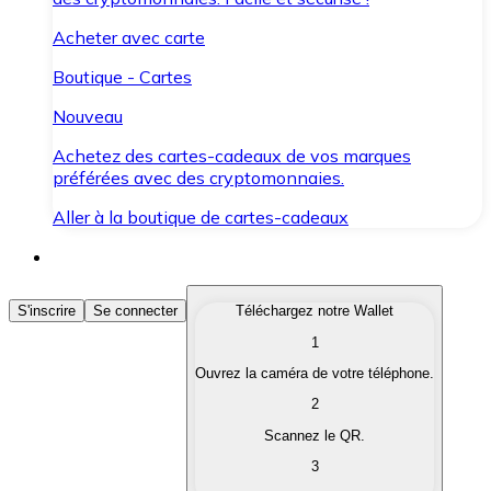
Acheter avec carte
Boutique - Cartes
Nouveau
Achetez des cartes-cadeaux de vos marques
préférées avec des cryptomonnaies.
Aller à la boutique de cartes-cadeaux
Acheter des Cryptomonnaies
S'inscrire
Se connecter
Téléchargez notre Wallet
1
Achetez les cryptomonnaies qui vous intéressent rapid
Ouvrez la caméra de votre téléphone.
Vendre des Cryptomonnaies
2
Convertissez vos cryptomonnaies en monnaie fiduciair
Scannez le QR.
3
Échanger (Swap)