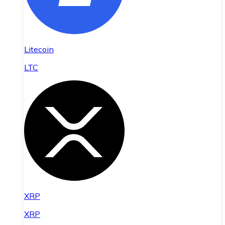
Litecoin
LTC
XRP
XRP