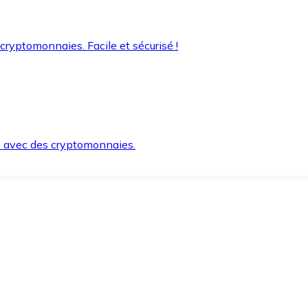
 cryptomonnaies. Facile et sécurisé !
s avec des cryptomonnaies.
ement et en toute sécurité.
e lorsque vous en avez besoin.