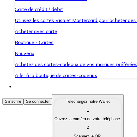
Carte de crédit / débit
Utilisez les cartes Visa et Mastercard pour acheter des
Acheter avec carte
Boutique - Cartes
Nouveau
Achetez des cartes-cadeaux de vos marques préférée
Aller à la boutique de cartes-cadeaux
Acheter des Cryptomonnaies
S'inscrire
Se connecter
Téléchargez notre Wallet
1
Achetez les cryptomonnaies qui vous intéressent rapid
Ouvrez la caméra de votre téléphone.
Vendre des Cryptomonnaies
2
Convertissez vos cryptomonnaies en monnaie fiduciair
Scannez le QR.