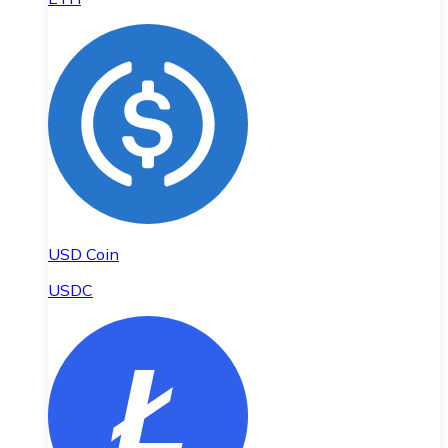
USD Coin
USDC