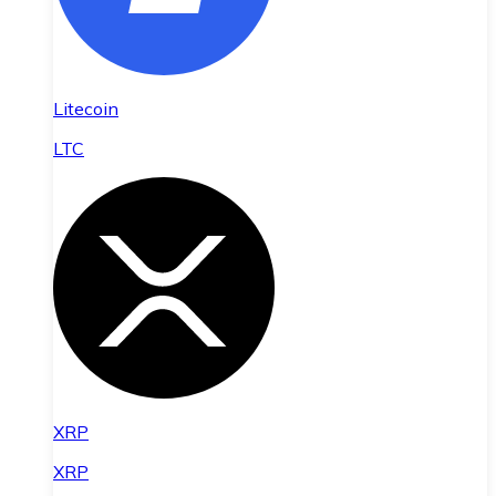
Litecoin
LTC
XRP
XRP