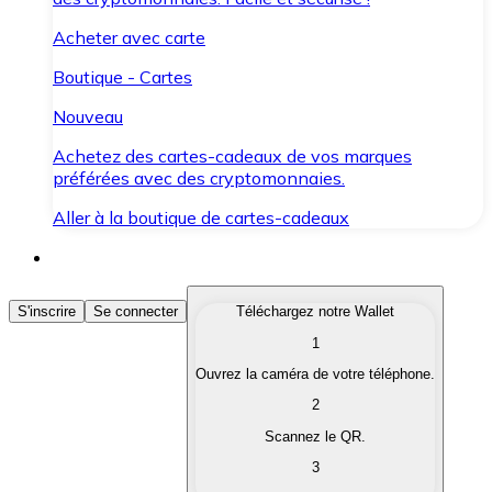
Acheter avec carte
Boutique - Cartes
Nouveau
Achetez des cartes-cadeaux de vos marques
préférées avec des cryptomonnaies.
Aller à la boutique de cartes-cadeaux
Acheter des Cryptomonnaies
S'inscrire
Se connecter
Téléchargez notre Wallet
1
Achetez les cryptomonnaies qui vous intéressent rapid
Ouvrez la caméra de votre téléphone.
Vendre des Cryptomonnaies
2
Convertissez vos cryptomonnaies en monnaie fiduciair
Scannez le QR.
3
Échanger (Swap)