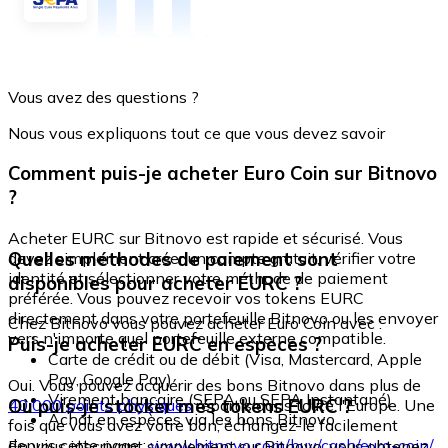
Vous avez des questions ?
Nous vous expliquons tout ce que vous devez savoir
Comment puis-je acheter Euro Coin sur Bitnovo
?
Acheter EURC sur Bitnovo est rapide et sécurisé. Vous
Quelles méthodes de paiement sont
devez simplement créer un compte gratuit, vérifier votre
identité et sélectionner votre méthode de paiement
disponibles pour acheter EURC ?
préférée. Vous pouvez recevoir vos tokens EURC
directement dans votre portefeuille Bitnovo ou les envoyer
Chez Bitnovo vous pouvez acheter Euro Coin avec :
vers n'importe quel portefeuille externe compatible.
Puis-je acheter EURC en espèces ?
Carte de crédit ou de débit (Visa, Mastercard, Apple
Pay, Google Pay)
Oui. Vous pouvez acquérir des bons Bitnovo dans plus de
Virement bancaire (SEPA ou SEPA Instantané)
Où puis-je stocker mes tokens EURC ?
40 000 points physiques
répartis dans toute l'Europe. Une
Achat en espèces via les bons Bitnovo
fois que vous avez votre bon, échangez-le facilement
depuis cette page :
www.bitnovo.com/buy/cash/euro-coin/
En vous inscrivant simplement sur Bitnovo, vous obtenez