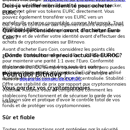
Dois-je vérifier mon identité pour acheter
l'accès à un portefeuille sécurisé où vous pouvez stocker,
recevoir et gérer vos tokens EURC directement. Vous
EURC ?
pouvez également transférer vos EURC vers un
portefeuille externe compatible, comme Metamask, Trust
Oui. Pour se conformer aux réglementations européennes
Wallet ou Ledger.
Que dois-je considérer avant d'acheter Euro
et assurer la sécurité des opérations, il est obligatoire de
s'inscrire et de vérifier votre identité avant d'effectuer des
Coin ?
achats de cryptomonnaies sur Bitnovo.
Avant d'acheter Euro Coin, considérez les points clés
¿Dónde consultar el precio actual de EUROC?
suivants : Stablecoin indexé sur l'Euro : EURC est conçu
pour maintenir une parité 1:1 avec l'Euro. Conformité
réglementaire : EURC est émis sous des cadres
El valor de EUROC siempre equivale a 1 euro, pero puedes
réglementaires stricts. Intégration DeFi : Peut être utilisé
Pourquoi Bitnovo ?
revisar su disponibilidad y condiciones de compra en
dans divers protocoles de finance décentralisée. Stabilité :
nuestra
página de compra de EUROC
.
Offre une stabilité de prix par rapport aux cryptomonnaies
Vous gardez vos cryptomonnaies
volatiles. Assurez-vous de comprendre comment les
stablecoins fonctionnent et de sécuriser la garde de vos
La façon sûre et pratique d'avoir le contrôle total de vos
tokens.
fonds et de protéger vos cryptomonnaies.
Sûr et fiable
Toutes nos transactions sont protégées par la sécurité