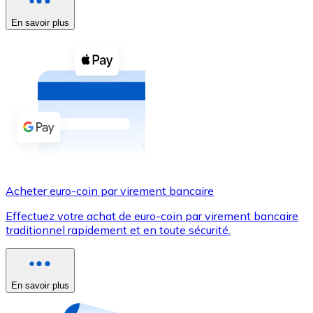
En savoir plus
Voir toutes
Coupons crypto
Achetez des cryptomonnaies en espèces et d'autres m
Acheter avec espèces
Virement SEPA
Ajoutez des fonds à votre compte Bitnovo ou effectuez 
Acheter avec virement bancaire
Acheter euro-coin par virement bancaire
Carte de crédit / débit
Effectuez votre achat de euro-coin par virement bancaire
Utilisez les cartes Visa et Mastercard pour acheter des
traditionnel rapidement et en toute sécurité.
Acheter avec carte
Boutique - Cartes
En savoir plus
Nouveau