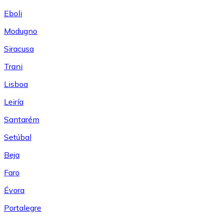
Eboli
Modugno
Siracusa
Trani
Lisboa
Leiría
Santarém
Setúbal
Beja
Faro
Évora
Portalegre