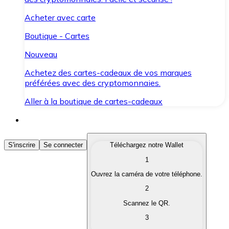
Acheter avec carte
Boutique - Cartes
Nouveau
Achetez des cartes-cadeaux de vos marques
préférées avec des cryptomonnaies.
Aller à la boutique de cartes-cadeaux
Acheter des Cryptomonnaies
S'inscrire
Se connecter
Téléchargez notre Wallet
1
Achetez les cryptomonnaies qui vous intéressent rapid
Ouvrez la caméra de votre téléphone.
Vendre des Cryptomonnaies
2
Convertissez vos cryptomonnaies en monnaie fiduciair
Scannez le QR.
3
Échanger (Swap)