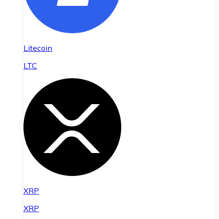
Litecoin
LTC
XRP
XRP