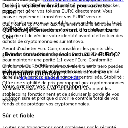
Dois-je vérifier mon identité pour acheter
l'accès à un portefeuille sécurisé où vous pouvez stocker,
recevoir et gérer vos tokens EURC directement. Vous
EURC ?
pouvez également transférer vos EURC vers un
portefeuille externe compatible, comme Metamask, Trust
Oui. Pour se conformer aux réglementations européennes
Wallet ou Ledger.
Que dois-je considérer avant d'acheter Euro
et assurer la sécurité des opérations, il est obligatoire de
s'inscrire et de vérifier votre identité avant d'effectuer des
Coin ?
achats de cryptomonnaies sur Bitnovo.
Avant d'acheter Euro Coin, considérez les points clés
¿Dónde consultar el precio actual de EUROC?
suivants : Stablecoin indexé sur l'Euro : EURC est conçu
pour maintenir une parité 1:1 avec l'Euro. Conformité
réglementaire : EURC est émis sous des cadres
El valor de EUROC siempre equivale a 1 euro, pero puedes
réglementaires stricts. Intégration DeFi : Peut être utilisé
Pourquoi Bitnovo ?
revisar su disponibilidad y condiciones de compra en
dans divers protocoles de finance décentralisée. Stabilité :
nuestra
página de compra de EUROC
.
Offre une stabilité de prix par rapport aux cryptomonnaies
Vous gardez vos cryptomonnaies
volatiles. Assurez-vous de comprendre comment les
stablecoins fonctionnent et de sécuriser la garde de vos
La façon sûre et pratique d'avoir le contrôle total de vos
tokens.
fonds et de protéger vos cryptomonnaies.
Sûr et fiable
Toutes nos transactions sont protégées par la sécurité