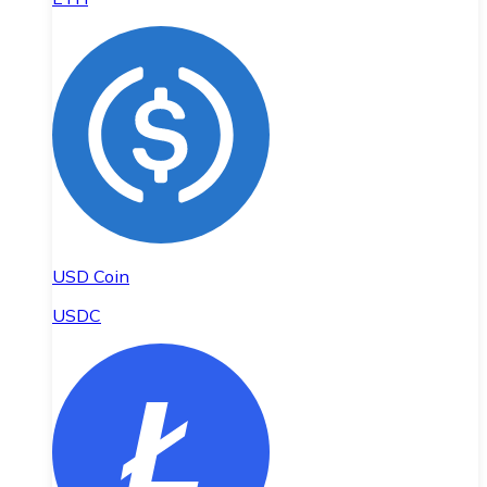
USD Coin
USDC