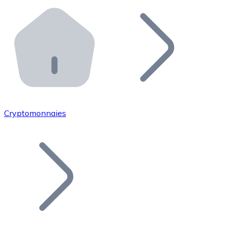
Effectuez des opérations de plus grande envergure. O
Distributeurs automatiques Bitnovo
Intégrez un ATM Bitnovo dans votre entreprise et per
API Bitnovo
Intégrez notre API dans votre écosystème.
Devenir Distributeur
Rejoignez notre réseau de distributeurs et commercialis
Cryptomonnaies
Lister un Token
Ajoutez le token de votre projet à notre service d'acha