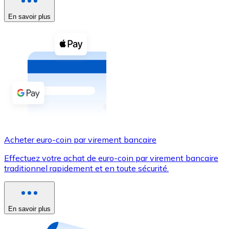
En savoir plus
Voir toutes
Coupons crypto
Achetez des cryptomonnaies en espèces et d'autres m
Acheter avec espèces
Virement SEPA
Ajoutez des fonds à votre compte Bitnovo ou effectuez 
Acheter avec virement bancaire
Acheter euro-coin par virement bancaire
Carte de crédit / débit
Effectuez votre achat de euro-coin par virement bancaire
Utilisez les cartes Visa et Mastercard pour acheter des
traditionnel rapidement et en toute sécurité.
Acheter avec carte
Boutique - Cartes
En savoir plus
Nouveau