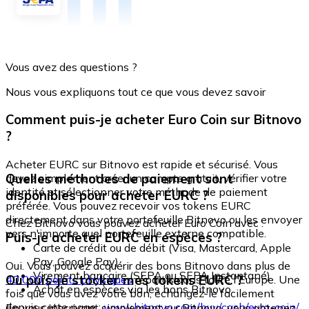
Vous avez des questions ?
Nous vous expliquons tout ce que vous devez savoir
Comment puis-je acheter Euro Coin sur Bitnovo
?
Acheter EURC sur Bitnovo est rapide et sécurisé. Vous
Quelles méthodes de paiement sont
devez simplement créer un compte gratuit, vérifier votre
identité et sélectionner votre méthode de paiement
disponibles pour acheter EURC ?
préférée. Vous pouvez recevoir vos tokens EURC
directement dans votre portefeuille Bitnovo ou les envoyer
Chez Bitnovo vous pouvez acheter Euro Coin avec :
vers n'importe quel portefeuille externe compatible.
Puis-je acheter EURC en espèces ?
Carte de crédit ou de débit (Visa, Mastercard, Apple
Pay, Google Pay)
Oui. Vous pouvez acquérir des bons Bitnovo dans plus de
Virement bancaire (SEPA ou SEPA Instantané)
Où puis-je stocker mes tokens EURC ?
40 000 points physiques
répartis dans toute l'Europe. Une
Achat en espèces via les bons Bitnovo
fois que vous avez votre bon, échangez-le facilement
depuis cette page :
www.bitnovo.com/buy/cash/euro-coin/
En vous inscrivant simplement sur Bitnovo, vous obtenez