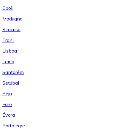
Eboli
Modugno
Siracusa
Trani
Lisboa
Leiría
Santarém
Setúbal
Beja
Faro
Évora
Portalegre