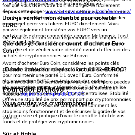
Achat en espèces via les bons Bitnovo
fois que vous avez votre bon, échangez-le facilement
depuis cette page :
www.bitnovo.com/buy/cash/euro-coin/
En vous inscrivant simplement sur Bitnovo, vous obtenez
Dois-je vérifier mon identité pour acheter
l'accès à un portefeuille sécurisé où vous pouvez stocker,
recevoir et gérer vos tokens EURC directement. Vous
EURC ?
pouvez également transférer vos EURC vers un
portefeuille externe compatible, comme Metamask, Trust
Oui. Pour se conformer aux réglementations européennes
Wallet ou Ledger.
Que dois-je considérer avant d'acheter Euro
et assurer la sécurité des opérations, il est obligatoire de
s'inscrire et de vérifier votre identité avant d'effectuer des
Coin ?
achats de cryptomonnaies sur Bitnovo.
Avant d'acheter Euro Coin, considérez les points clés
¿Dónde consultar el precio actual de EUROC?
suivants : Stablecoin indexé sur l'Euro : EURC est conçu
pour maintenir une parité 1:1 avec l'Euro. Conformité
réglementaire : EURC est émis sous des cadres
El valor de EUROC siempre equivale a 1 euro, pero puedes
réglementaires stricts. Intégration DeFi : Peut être utilisé
Pourquoi Bitnovo ?
revisar su disponibilidad y condiciones de compra en
dans divers protocoles de finance décentralisée. Stabilité :
nuestra
página de compra de EUROC
.
Offre une stabilité de prix par rapport aux cryptomonnaies
Vous gardez vos cryptomonnaies
volatiles. Assurez-vous de comprendre comment les
stablecoins fonctionnent et de sécuriser la garde de vos
La façon sûre et pratique d'avoir le contrôle total de vos
tokens.
fonds et de protéger vos cryptomonnaies.
Sûr et fiable