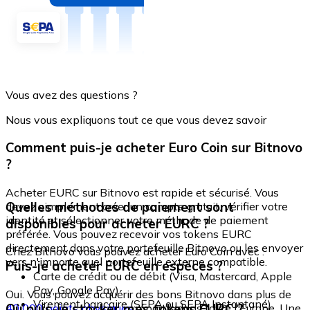
Vous avez des questions ?
Nous vous expliquons tout ce que vous devez savoir
Comment puis-je acheter Euro Coin sur Bitnovo
?
Acheter EURC sur Bitnovo est rapide et sécurisé. Vous
Quelles méthodes de paiement sont
devez simplement créer un compte gratuit, vérifier votre
identité et sélectionner votre méthode de paiement
disponibles pour acheter EURC ?
préférée. Vous pouvez recevoir vos tokens EURC
directement dans votre portefeuille Bitnovo ou les envoyer
Chez Bitnovo vous pouvez acheter Euro Coin avec :
vers n'importe quel portefeuille externe compatible.
Puis-je acheter EURC en espèces ?
Carte de crédit ou de débit (Visa, Mastercard, Apple
Pay, Google Pay)
Oui. Vous pouvez acquérir des bons Bitnovo dans plus de
Virement bancaire (SEPA ou SEPA Instantané)
Où puis-je stocker mes tokens EURC ?
40 000 points physiques
répartis dans toute l'Europe. Une