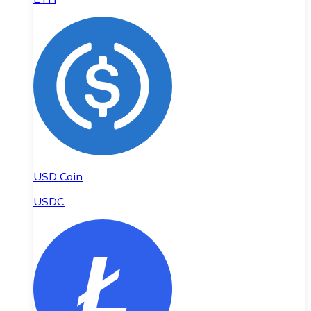
USD Coin
USDC