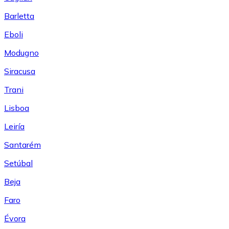
Barletta
Eboli
Modugno
Siracusa
Trani
Lisboa
Leiría
Santarém
Setúbal
Beja
Faro
Évora