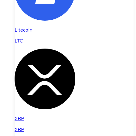
Litecoin
LTC
XRP
XRP