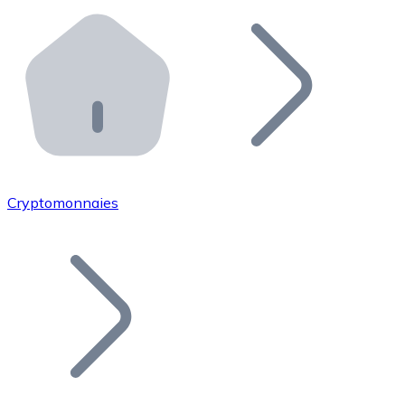
Effectuez des opérations de plus grande envergure. O
Distributeurs automatiques Bitnovo
Intégrez un ATM Bitnovo dans votre entreprise et per
API Bitnovo
Intégrez notre API dans votre écosystème.
Devenir Distributeur
Rejoignez notre réseau de distributeurs et commercialis
Cryptomonnaies
Lister un Token
Ajoutez le token de votre projet à notre service d'acha