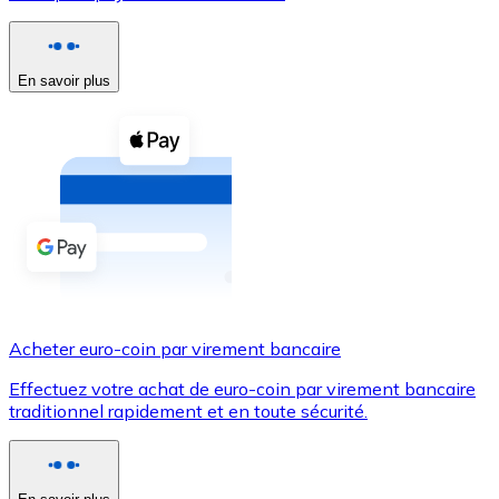
Voir toutes
Coupons crypto
En savoir plus
Achetez des cryptomonnaies en espèces et d'autres m
Acheter avec espèces
Virement SEPA
Ajoutez des fonds à votre compte Bitnovo ou effectuez 
Acheter avec virement bancaire
Carte de crédit / débit
Acheter euro-coin par virement bancaire
Utilisez les cartes Visa et Mastercard pour acheter des
Effectuez votre achat de euro-coin par virement bancaire
Acheter avec carte
traditionnel rapidement et en toute sécurité.
Boutique - Cartes
Nouveau