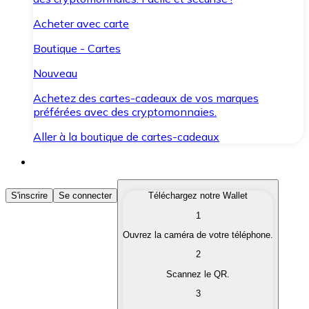
Acheter avec carte
Boutique - Cartes
Nouveau
Achetez des cartes-cadeaux de vos marques
préférées avec des cryptomonnaies.
Aller à la boutique de cartes-cadeaux
Acheter des Cryptomonnaies
S'inscrire
Se connecter
Téléchargez notre Wallet
1
Achetez les cryptomonnaies qui vous intéressent rapid
Ouvrez la caméra de votre téléphone.
Vendre des Cryptomonnaies
2
Convertissez vos cryptomonnaies en monnaie fiduciair
Scannez le QR.
3
Échanger (Swap)