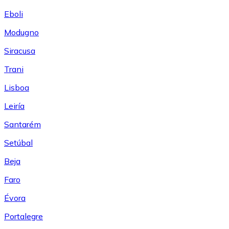
Eboli
Modugno
Siracusa
Trani
Lisboa
Leiría
Santarém
Setúbal
Beja
Faro
Évora
Portalegre