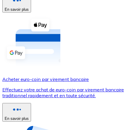
En savoir plus
Voir toutes
Coupons crypto
Achetez des cryptomonnaies en espèces et d'autres m
Acheter avec espèces
Virement SEPA
Ajoutez des fonds à votre compte Bitnovo ou effectuez 
Acheter avec virement bancaire
Acheter euro-coin par virement bancaire
Carte de crédit / débit
Effectuez votre achat de euro-coin par virement bancaire
Utilisez les cartes Visa et Mastercard pour acheter des
traditionnel rapidement et en toute sécurité.
Acheter avec carte
Boutique - Cartes
En savoir plus
Nouveau