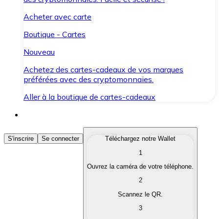
Acheter avec carte
Boutique - Cartes
Nouveau
Achetez des cartes-cadeaux de vos marques
préférées avec des cryptomonnaies.
Aller à la boutique de cartes-cadeaux
Acheter des Cryptomonnaies
S'inscrire
Se connecter
Téléchargez notre Wallet
1
Achetez les cryptomonnaies qui vous intéressent rapid
Ouvrez la caméra de votre téléphone.
Vendre des Cryptomonnaies
2
Convertissez vos cryptomonnaies en monnaie fiduciair
Scannez le QR.
3
Échanger (Swap)