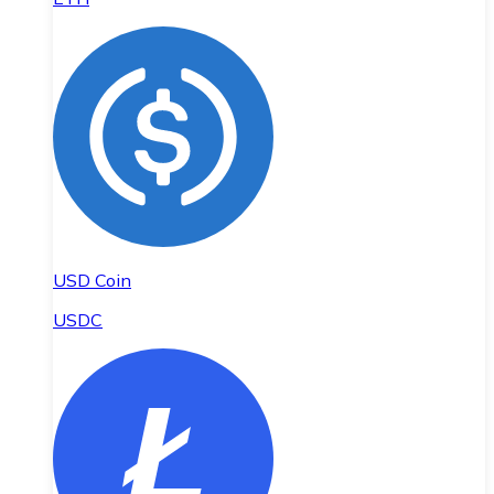
USD Coin
USDC