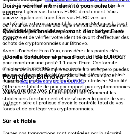
Dois-je vérifier mon identité pour acheter
l'accès à un portefeuille sécurisé où vous pouvez stocker,
recevoir et gérer vos tokens EURC directement. Vous
EURC ?
pouvez également transférer vos EURC vers un
portefeuille externe compatible, comme Metamask, Trust
Oui. Pour se conformer aux réglementations européennes
Wallet ou Ledger.
Que dois-je considérer avant d'acheter Euro
et assurer la sécurité des opérations, il est obligatoire de
s'inscrire et de vérifier votre identité avant d'effectuer des
Coin ?
achats de cryptomonnaies sur Bitnovo.
Avant d'acheter Euro Coin, considérez les points clés
¿Dónde consultar el precio actual de EUROC?
suivants : Stablecoin indexé sur l'Euro : EURC est conçu
pour maintenir une parité 1:1 avec l'Euro. Conformité
réglementaire : EURC est émis sous des cadres
El valor de EUROC siempre equivale a 1 euro, pero puedes
réglementaires stricts. Intégration DeFi : Peut être utilisé
Pourquoi Bitnovo ?
revisar su disponibilidad y condiciones de compra en
dans divers protocoles de finance décentralisée. Stabilité :
nuestra
página de compra de EUROC
.
Offre une stabilité de prix par rapport aux cryptomonnaies
Vous gardez vos cryptomonnaies
volatiles. Assurez-vous de comprendre comment les
stablecoins fonctionnent et de sécuriser la garde de vos
La façon sûre et pratique d'avoir le contrôle total de vos
tokens.
fonds et de protéger vos cryptomonnaies.
Sûr et fiable
Toutes nos transactions sont protégées par la sécurité