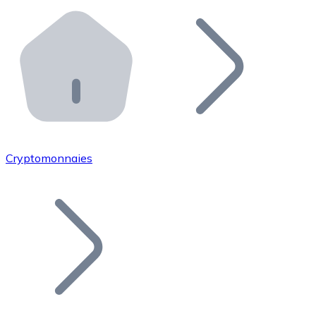
Effectuez des opérations de plus grande envergure. O
Distributeurs automatiques Bitnovo
Intégrez un ATM Bitnovo dans votre entreprise et per
API Bitnovo
Intégrez notre API dans votre écosystème.
Devenir Distributeur
Rejoignez notre réseau de distributeurs et commercialis
Cryptomonnaies
Lister un Token
Ajoutez le token de votre projet à notre service d'acha