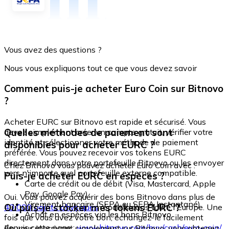
Vous avez des questions ?
Nous vous expliquons tout ce que vous devez savoir
Comment puis-je acheter Euro Coin sur Bitnovo
?
Acheter EURC sur Bitnovo est rapide et sécurisé. Vous
Quelles méthodes de paiement sont
devez simplement créer un compte gratuit, vérifier votre
identité et sélectionner votre méthode de paiement
disponibles pour acheter EURC ?
préférée. Vous pouvez recevoir vos tokens EURC
directement dans votre portefeuille Bitnovo ou les envoyer
Chez Bitnovo vous pouvez acheter Euro Coin avec :
vers n'importe quel portefeuille externe compatible.
Puis-je acheter EURC en espèces ?
Carte de crédit ou de débit (Visa, Mastercard, Apple
Pay, Google Pay)
Oui. Vous pouvez acquérir des bons Bitnovo dans plus de
Virement bancaire (SEPA ou SEPA Instantané)
Où puis-je stocker mes tokens EURC ?
40 000 points physiques
répartis dans toute l'Europe. Une
Achat en espèces via les bons Bitnovo
fois que vous avez votre bon, échangez-le facilement
depuis cette page :
www.bitnovo.com/buy/cash/euro-coin/
En vous inscrivant simplement sur Bitnovo, vous obtenez