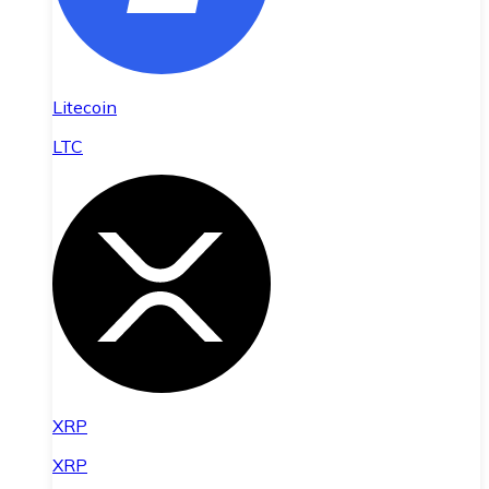
Litecoin
LTC
XRP
XRP