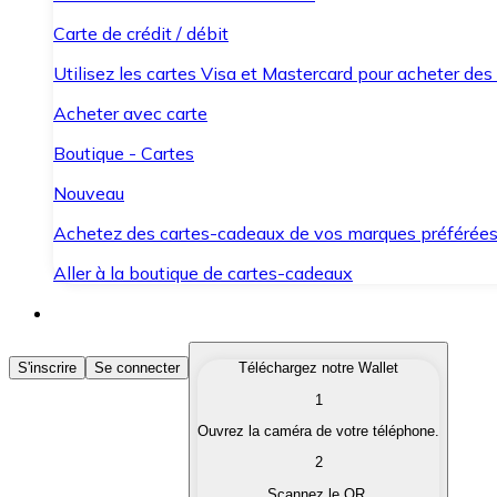
Carte de crédit / débit
Utilisez les cartes Visa et Mastercard pour acheter des
Acheter avec carte
Boutique - Cartes
Nouveau
Achetez des cartes-cadeaux de vos marques préférée
Aller à la boutique de cartes-cadeaux
Acheter des Cryptomonnaies
S'inscrire
Se connecter
Téléchargez notre Wallet
1
Achetez les cryptomonnaies qui vous intéressent rapid
Ouvrez la caméra de votre téléphone.
Vendre des Cryptomonnaies
2
Convertissez vos cryptomonnaies en monnaie fiduciair
Scannez le QR.