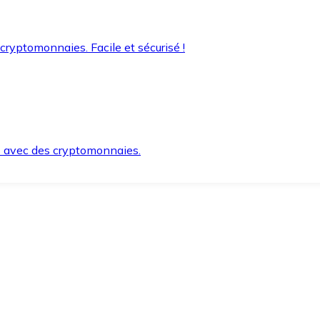
 cryptomonnaies. Facile et sécurisé !
s avec des cryptomonnaies.
ement et en toute sécurité.
e lorsque vous en avez besoin.