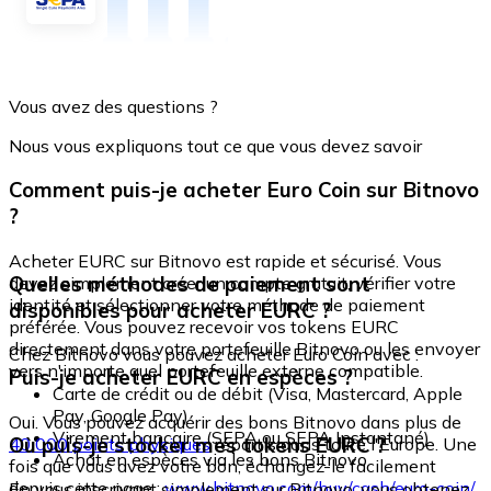
Vous avez des questions ?
Nous vous expliquons tout ce que vous devez savoir
Comment puis-je acheter Euro Coin sur Bitnovo
?
Acheter EURC sur Bitnovo est rapide et sécurisé. Vous
Quelles méthodes de paiement sont
devez simplement créer un compte gratuit, vérifier votre
identité et sélectionner votre méthode de paiement
disponibles pour acheter EURC ?
préférée. Vous pouvez recevoir vos tokens EURC
directement dans votre portefeuille Bitnovo ou les envoyer
Chez Bitnovo vous pouvez acheter Euro Coin avec :
vers n'importe quel portefeuille externe compatible.
Puis-je acheter EURC en espèces ?
Carte de crédit ou de débit (Visa, Mastercard, Apple
Pay, Google Pay)
Oui. Vous pouvez acquérir des bons Bitnovo dans plus de
Virement bancaire (SEPA ou SEPA Instantané)
Où puis-je stocker mes tokens EURC ?
40 000 points physiques
répartis dans toute l'Europe. Une
Achat en espèces via les bons Bitnovo
fois que vous avez votre bon, échangez-le facilement
depuis cette page :
www.bitnovo.com/buy/cash/euro-coin/
En vous inscrivant simplement sur Bitnovo, vous obtenez