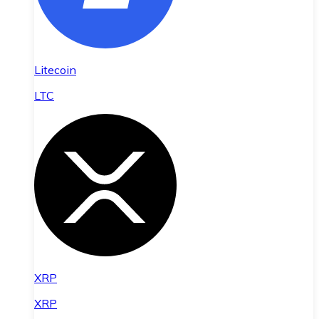
Litecoin
LTC
XRP
XRP