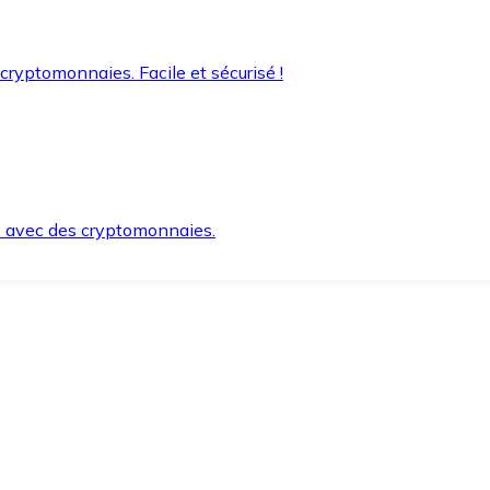
 cryptomonnaies. Facile et sécurisé !
s avec des cryptomonnaies.
ement et en toute sécurité.
e lorsque vous en avez besoin.