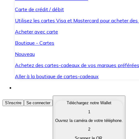
Carte de crédit / débit
Utilisez les cartes Visa et Mastercard pour acheter des
Acheter avec carte
Boutique - Cartes
Nouveau
Achetez des cartes-cadeaux de vos marques préférée
Aller à la boutique de cartes-cadeaux
Acheter des Cryptomonnaies
S'inscrire
Se connecter
Téléchargez notre Wallet
1
Achetez les cryptomonnaies qui vous intéressent rapid
Ouvrez la caméra de votre téléphone.
Vendre des Cryptomonnaies
2
Convertissez vos cryptomonnaies en monnaie fiduciair
Scannez le QR.