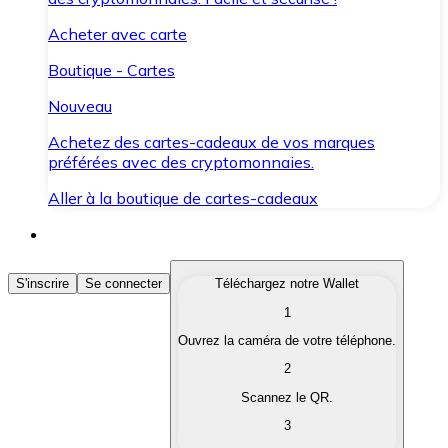
Acheter avec carte
Boutique - Cartes
Nouveau
Achetez des cartes-cadeaux de vos marques
préférées avec des cryptomonnaies.
Aller à la boutique de cartes-cadeaux
Acheter des Cryptomonnaies
S'inscrire
Se connecter
Téléchargez notre Wallet
1
Achetez les cryptomonnaies qui vous intéressent rapid
Ouvrez la caméra de votre téléphone.
Vendre des Cryptomonnaies
2
Convertissez vos cryptomonnaies en monnaie fiduciair
Scannez le QR.
3
Échanger (Swap)