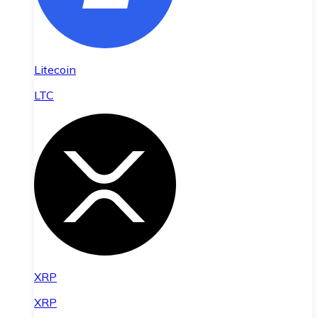
Litecoin
LTC
XRP
XRP