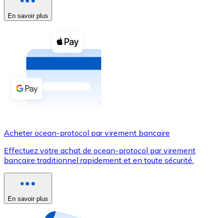
En savoir plus
Voir toutes
Coupons crypto
Achetez des cryptomonnaies en espèces et d'autres m
Acheter avec espèces
Virement SEPA
Ajoutez des fonds à votre compte Bitnovo ou effectuez 
Acheter avec virement bancaire
Acheter ocean-protocol par virement bancaire
Carte de crédit / débit
Effectuez votre achat de ocean-protocol par virement
Utilisez les cartes Visa et Mastercard pour acheter des
bancaire traditionnel rapidement et en toute sécurité.
Acheter avec carte
Boutique - Cartes
En savoir plus
Nouveau