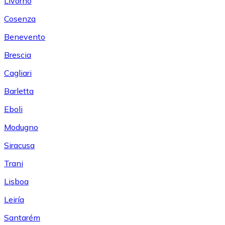
Livorno
Cosenza
Benevento
Brescia
Cagliari
Barletta
Eboli
Modugno
Siracusa
Trani
Lisboa
Leiría
Santarém