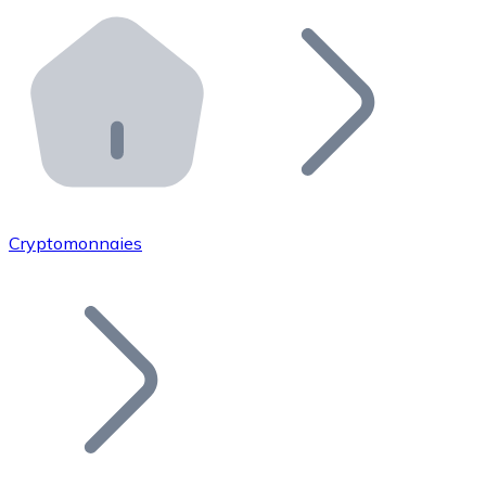
Effectuez des opérations de plus grande envergure. O
Distributeurs automatiques Bitnovo
Intégrez un ATM Bitnovo dans votre entreprise et per
API Bitnovo
Intégrez notre API dans votre écosystème.
Devenir Distributeur
Rejoignez notre réseau de distributeurs et commercialis
Cryptomonnaies
Lister un Token
Ajoutez le token de votre projet à notre service d'acha