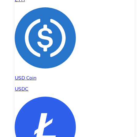
USD Coin
USDC