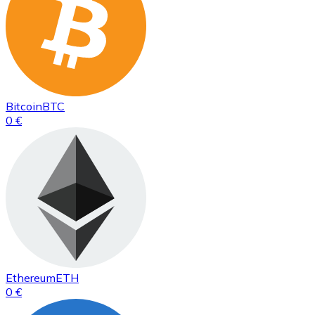
Bitcoin
BTC
0 €
Ethereum
ETH
0 €