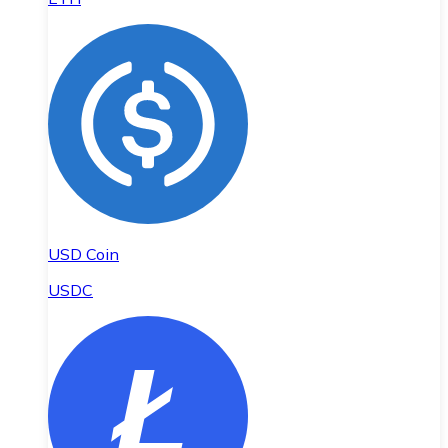
USD Coin
USDC