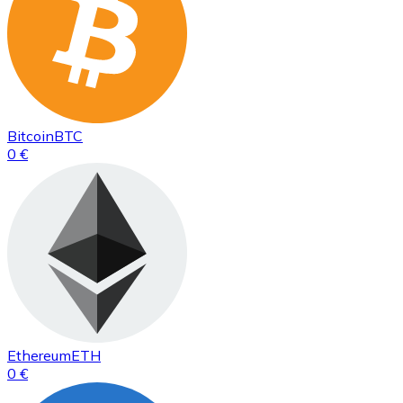
Bitcoin
BTC
0 €
Ethereum
ETH
0 €