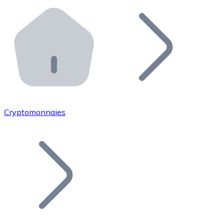
Effectuez des opérations de plus grande envergure. O
Distributeurs automatiques Bitnovo
Intégrez un ATM Bitnovo dans votre entreprise et per
API Bitnovo
Intégrez notre API dans votre écosystème.
Devenir Distributeur
Rejoignez notre réseau de distributeurs et commercialis
Cryptomonnaies
Lister un Token
Ajoutez le token de votre projet à notre service d'acha