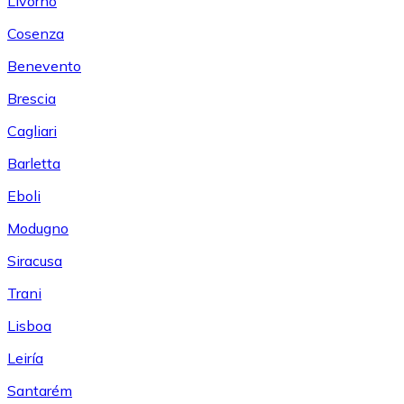
Livorno
Cosenza
Benevento
Brescia
Cagliari
Barletta
Eboli
Modugno
Siracusa
Trani
Lisboa
Leiría
Santarém