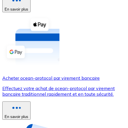
En savoir plus
Voir toutes
Coupons crypto
Achetez des cryptomonnaies en espèces et d'autres m
Acheter avec espèces
Virement SEPA
Ajoutez des fonds à votre compte Bitnovo ou effectuez 
Acheter avec virement bancaire
Acheter ocean-protocol par virement bancaire
Carte de crédit / débit
Effectuez votre achat de ocean-protocol par virement
Utilisez les cartes Visa et Mastercard pour acheter des
bancaire traditionnel rapidement et en toute sécurité.
Acheter avec carte
Boutique - Cartes
En savoir plus
Nouveau