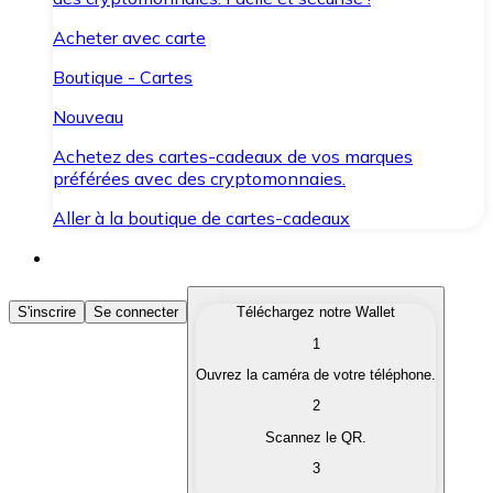
Acheter avec carte
Boutique - Cartes
Nouveau
Achetez des cartes-cadeaux de vos marques
préférées avec des cryptomonnaies.
Aller à la boutique de cartes-cadeaux
Acheter des Cryptomonnaies
S'inscrire
Se connecter
Téléchargez notre Wallet
1
Achetez les cryptomonnaies qui vous intéressent rapid
Ouvrez la caméra de votre téléphone.
Vendre des Cryptomonnaies
2
Convertissez vos cryptomonnaies en monnaie fiduciair
Scannez le QR.
3
Échanger (Swap)