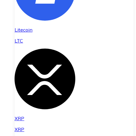
Litecoin
LTC
XRP
XRP