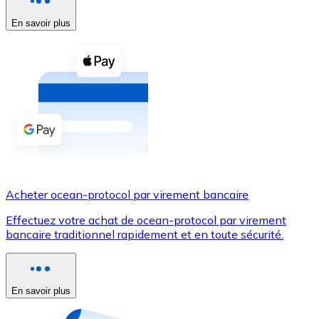
En savoir plus
Voir toutes
Coupons crypto
Achetez des cryptomonnaies en espèces et d'autres m
Acheter avec espèces
Virement SEPA
Ajoutez des fonds à votre compte Bitnovo ou effectuez 
Acheter avec virement bancaire
Acheter ocean-protocol par virement bancaire
Carte de crédit / débit
Effectuez votre achat de ocean-protocol par virement
Utilisez les cartes Visa et Mastercard pour acheter des
bancaire traditionnel rapidement et en toute sécurité.
Acheter avec carte
Boutique - Cartes
En savoir plus
Nouveau