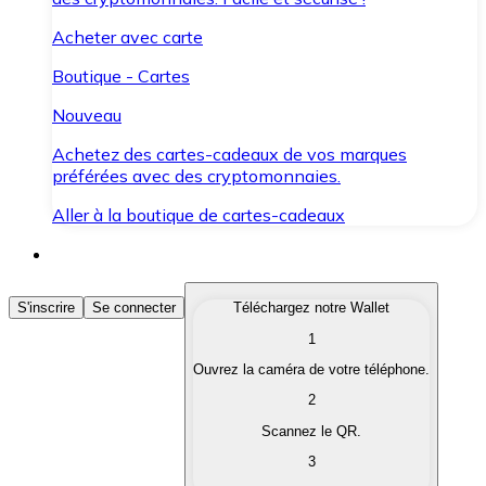
Acheter avec carte
Boutique - Cartes
Nouveau
Achetez des cartes-cadeaux de vos marques
préférées avec des cryptomonnaies.
Aller à la boutique de cartes-cadeaux
Acheter des Cryptomonnaies
S'inscrire
Se connecter
Téléchargez notre Wallet
1
Achetez les cryptomonnaies qui vous intéressent rapid
Ouvrez la caméra de votre téléphone.
Vendre des Cryptomonnaies
2
Convertissez vos cryptomonnaies en monnaie fiduciair
Scannez le QR.
3
Échanger (Swap)