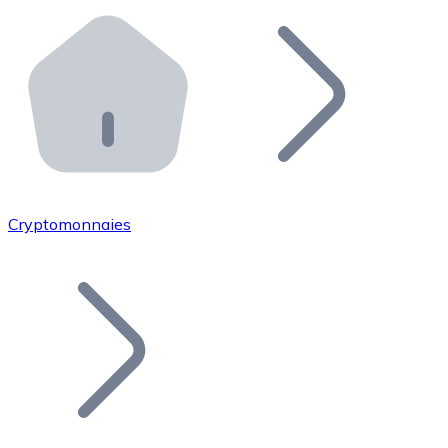
Effectuez des opérations de plus grande envergure. O
Distributeurs automatiques Bitnovo
Intégrez un ATM Bitnovo dans votre entreprise et per
API Bitnovo
Intégrez notre API dans votre écosystème.
Devenir Distributeur
Rejoignez notre réseau de distributeurs et commercialis
Cryptomonnaies
Lister un Token
Ajoutez le token de votre projet à notre service d'acha