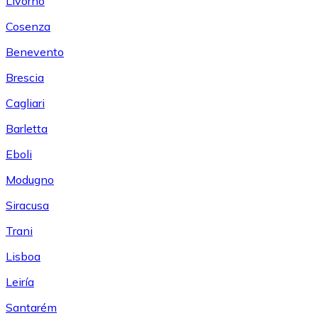
Livorno
Cosenza
Benevento
Brescia
Cagliari
Barletta
Eboli
Modugno
Siracusa
Trani
Lisboa
Leiría
Santarém