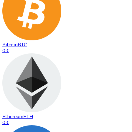
Bitcoin
BTC
0 €
Ethereum
ETH
0 €