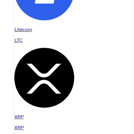
Litecoin
LTC
XRP
XRP