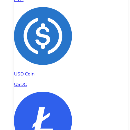
USD Coin
USDC