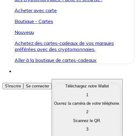
Acheter avec carte
Boutique - Cartes
Nouveau
Achetez des cartes-cadeaux de vos marques
préférées avec des cryptomonnaies.
Aller à la boutique de cartes-cadeaux
Acheter des Cryptomonnaies
S'inscrire
Se connecter
Téléchargez notre Wallet
1
Achetez les cryptomonnaies qui vous intéressent rapid
Ouvrez la caméra de votre téléphone.
Vendre des Cryptomonnaies
2
Convertissez vos cryptomonnaies en monnaie fiduciair
Scannez le QR.
3
Échanger (Swap)