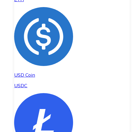
USD Coin
USDC