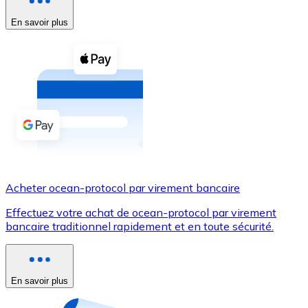
En savoir plus
Voir toutes
Coupons crypto
Achetez des cryptomonnaies en espèces et d'autres m
Acheter avec espèces
Virement SEPA
Ajoutez des fonds à votre compte Bitnovo ou effectuez 
Acheter avec virement bancaire
Acheter ocean-protocol par virement bancaire
Carte de crédit / débit
Effectuez votre achat de ocean-protocol par virement
Utilisez les cartes Visa et Mastercard pour acheter des
bancaire traditionnel rapidement et en toute sécurité.
Acheter avec carte
Boutique - Cartes
En savoir plus
Nouveau