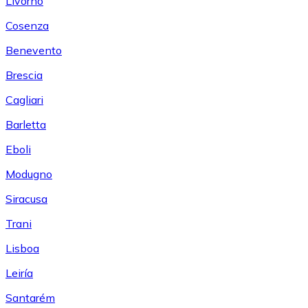
Livorno
Cosenza
Benevento
Brescia
Cagliari
Barletta
Eboli
Modugno
Siracusa
Trani
Lisboa
Leiría
Santarém