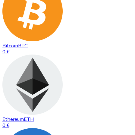
Bitcoin
BTC
0 €
Ethereum
ETH
0 €