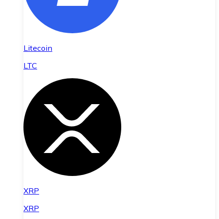
Litecoin
LTC
XRP
XRP