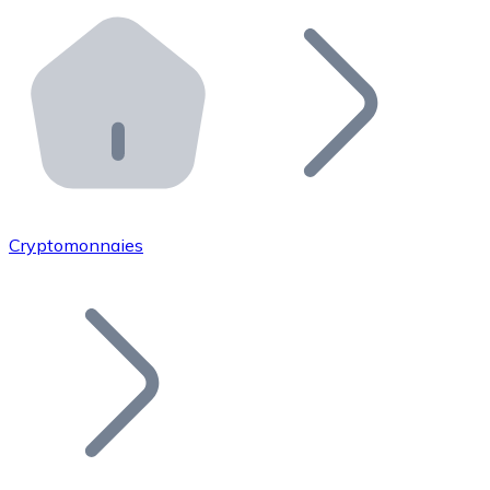
Effectuez des opérations de plus grande envergure. O
Distributeurs automatiques Bitnovo
Intégrez un ATM Bitnovo dans votre entreprise et per
API Bitnovo
Intégrez notre API dans votre écosystème.
Devenir Distributeur
Rejoignez notre réseau de distributeurs et commercialis
Cryptomonnaies
Lister un Token
Ajoutez le token de votre projet à notre service d'acha