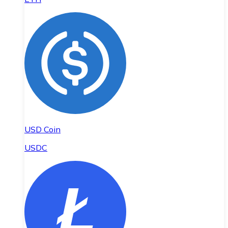
USD Coin
USDC