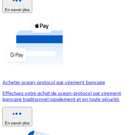
En savoir plus
Voir toutes
Coupons crypto
Achetez des cryptomonnaies en espèces et d'autres m
Acheter avec espèces
Virement SEPA
Ajoutez des fonds à votre compte Bitnovo ou effectuez 
Acheter avec virement bancaire
Acheter ocean-protocol par virement bancaire
Carte de crédit / débit
Effectuez votre achat de ocean-protocol par virement
Utilisez les cartes Visa et Mastercard pour acheter des
bancaire traditionnel rapidement et en toute sécurité.
Acheter avec carte
Boutique - Cartes
En savoir plus
Nouveau