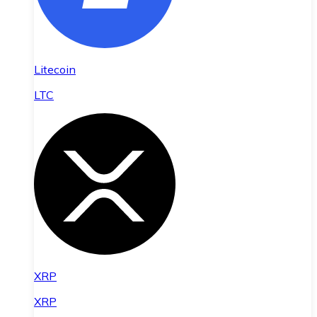
Litecoin
LTC
XRP
XRP