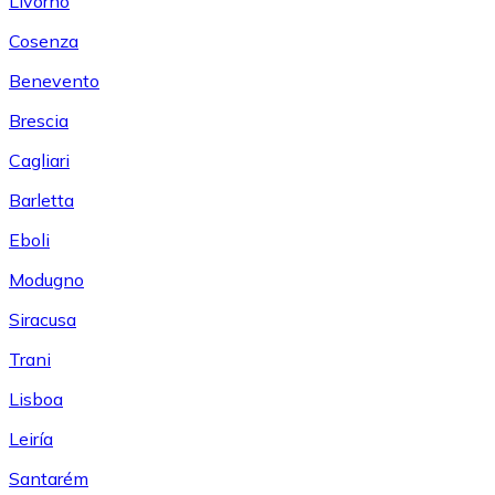
Livorno
Cosenza
Benevento
Brescia
Cagliari
Barletta
Eboli
Modugno
Siracusa
Trani
Lisboa
Leiría
Santarém