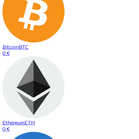
Bitcoin
BTC
0 €
Ethereum
ETH
0 €