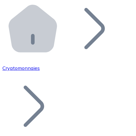
Effectuez des opérations de plus grande envergure. O
Distributeurs automatiques Bitnovo
Intégrez un ATM Bitnovo dans votre entreprise et per
API Bitnovo
Intégrez notre API dans votre écosystème.
Devenir Distributeur
Rejoignez notre réseau de distributeurs et commercialis
Cryptomonnaies
Lister un Token
Ajoutez le token de votre projet à notre service d'acha