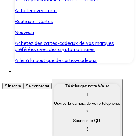
Acheter avec carte
Boutique - Cartes
Nouveau
Achetez des cartes-cadeaux de vos marques
préférées avec des cryptomonnaies.
Aller à la boutique de cartes-cadeaux
Acheter des Cryptomonnaies
S'inscrire
Se connecter
Téléchargez notre Wallet
1
Achetez les cryptomonnaies qui vous intéressent rapid
Ouvrez la caméra de votre téléphone.
Vendre des Cryptomonnaies
2
Convertissez vos cryptomonnaies en monnaie fiduciair
Scannez le QR.
3
Échanger (Swap)