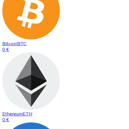
Bitcoin
BTC
0 €
Ethereum
ETH
0 €