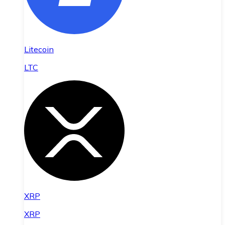
Litecoin
LTC
XRP
XRP