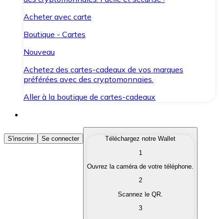
Acheter avec carte
Boutique - Cartes
Nouveau
Achetez des cartes-cadeaux de vos marques
préférées avec des cryptomonnaies.
Aller à la boutique de cartes-cadeaux
Acheter des Cryptomonnaies
S'inscrire
Se connecter
Téléchargez notre Wallet
1
Achetez les cryptomonnaies qui vous intéressent rapid
Ouvrez la caméra de votre téléphone.
Vendre des Cryptomonnaies
2
Convertissez vos cryptomonnaies en monnaie fiduciair
Scannez le QR.
3
Échanger (Swap)