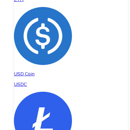
USD Coin
USDC