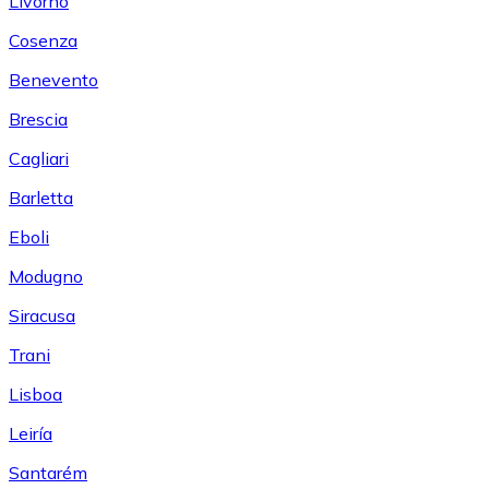
Livorno
Cosenza
Benevento
Brescia
Cagliari
Barletta
Eboli
Modugno
Siracusa
Trani
Lisboa
Leiría
Santarém