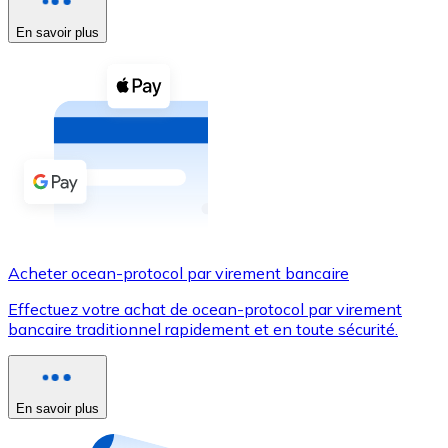
En savoir plus
Voir toutes
Coupons crypto
Achetez des cryptomonnaies en espèces et d'autres m
Acheter avec espèces
Virement SEPA
Ajoutez des fonds à votre compte Bitnovo ou effectuez 
Acheter avec virement bancaire
Acheter ocean-protocol par virement bancaire
Carte de crédit / débit
Effectuez votre achat de ocean-protocol par virement
Utilisez les cartes Visa et Mastercard pour acheter des
bancaire traditionnel rapidement et en toute sécurité.
Acheter avec carte
Boutique - Cartes
En savoir plus
Nouveau