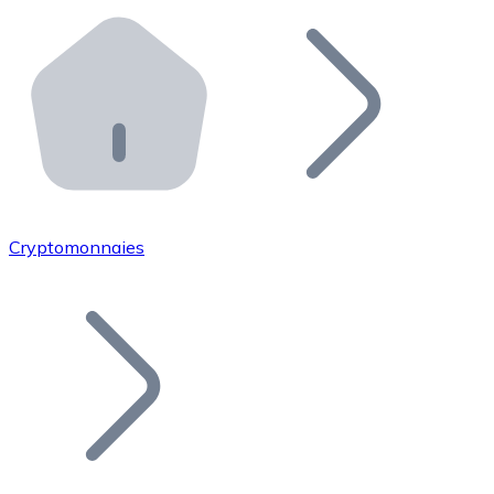
Effectuez des opérations de plus grande envergure. O
Distributeurs automatiques Bitnovo
Intégrez un ATM Bitnovo dans votre entreprise et per
API Bitnovo
Intégrez notre API dans votre écosystème.
Devenir Distributeur
Rejoignez notre réseau de distributeurs et commercialis
Cryptomonnaies
Lister un Token
Ajoutez le token de votre projet à notre service d'acha