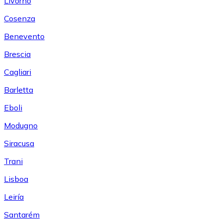
Livorno
Cosenza
Benevento
Brescia
Cagliari
Barletta
Eboli
Modugno
Siracusa
Trani
Lisboa
Leiría
Santarém