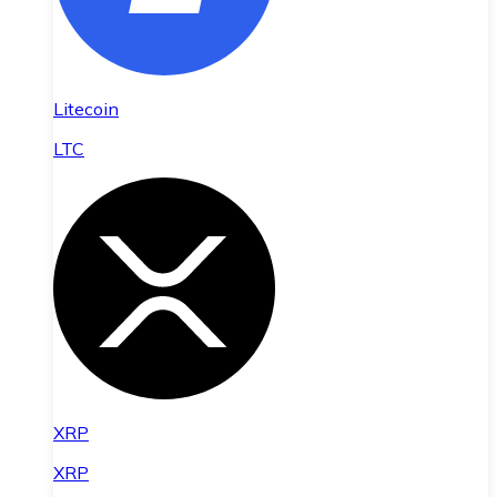
Litecoin
LTC
XRP
XRP