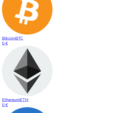
Bitcoin
BTC
0 €
Ethereum
ETH
0 €