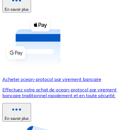
En savoir plus
Voir toutes
Coupons crypto
Achetez des cryptomonnaies en espèces et d'autres m
Acheter avec espèces
Virement SEPA
Ajoutez des fonds à votre compte Bitnovo ou effectuez 
Acheter avec virement bancaire
Acheter ocean-protocol par virement bancaire
Carte de crédit / débit
Effectuez votre achat de ocean-protocol par virement
Utilisez les cartes Visa et Mastercard pour acheter des
bancaire traditionnel rapidement et en toute sécurité.
Acheter avec carte
Boutique - Cartes
En savoir plus
Nouveau