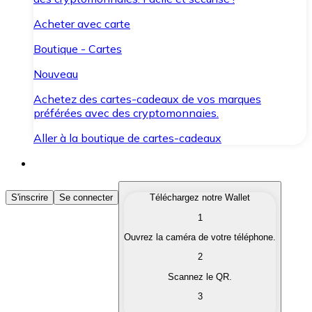
Acheter avec carte
Boutique - Cartes
Nouveau
Achetez des cartes-cadeaux de vos marques
préférées avec des cryptomonnaies.
Aller à la boutique de cartes-cadeaux
Acheter des Cryptomonnaies
S'inscrire
Se connecter
Téléchargez notre Wallet
1
Achetez les cryptomonnaies qui vous intéressent rapid
Ouvrez la caméra de votre téléphone.
Vendre des Cryptomonnaies
2
Convertissez vos cryptomonnaies en monnaie fiduciair
Scannez le QR.
3
Échanger (Swap)