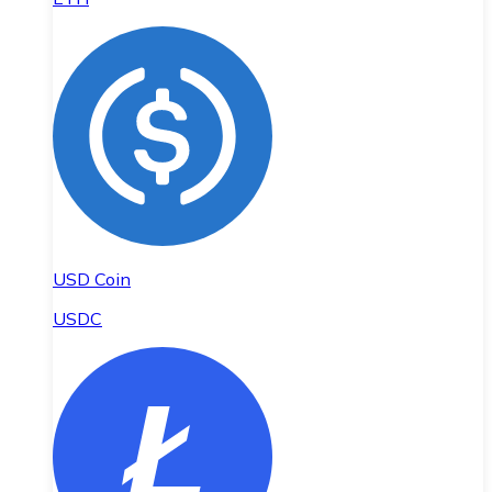
USD Coin
USDC