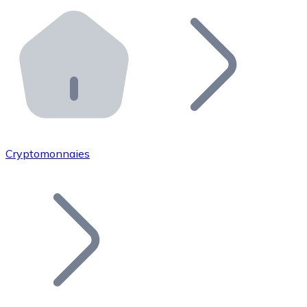
Effectuez des opérations de plus grande envergure. O
Distributeurs automatiques Bitnovo
Intégrez un ATM Bitnovo dans votre entreprise et per
API Bitnovo
Intégrez notre API dans votre écosystème.
Devenir Distributeur
Rejoignez notre réseau de distributeurs et commercialis
Cryptomonnaies
Lister un Token
Ajoutez le token de votre projet à notre service d'acha