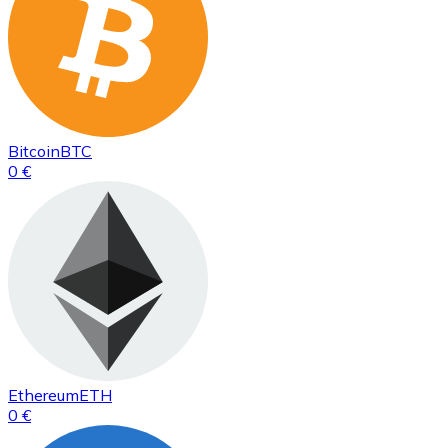
Bitcoin
BTC
0 €
Ethereum
ETH
0 €