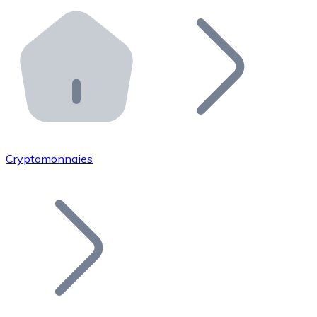
Effectuez des opérations de plus grande envergure. O
Distributeurs automatiques Bitnovo
Intégrez un ATM Bitnovo dans votre entreprise et per
API Bitnovo
Intégrez notre API dans votre écosystème.
Devenir Distributeur
Rejoignez notre réseau de distributeurs et commercialis
Cryptomonnaies
Lister un Token
Ajoutez le token de votre projet à notre service d'acha