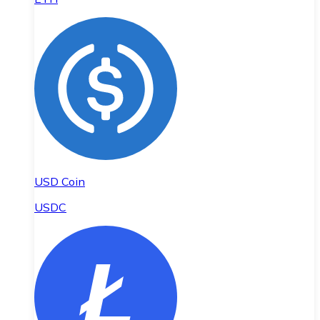
USD Coin
USDC