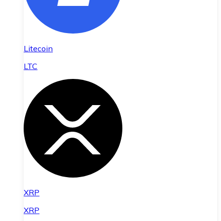
Litecoin
LTC
XRP
XRP