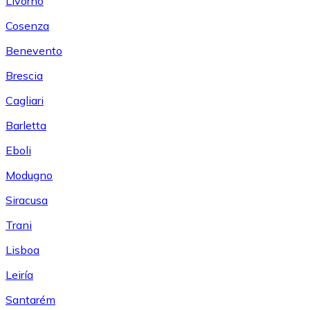
Livorno
Cosenza
Benevento
Brescia
Cagliari
Barletta
Eboli
Modugno
Siracusa
Trani
Lisboa
Leiría
Santarém