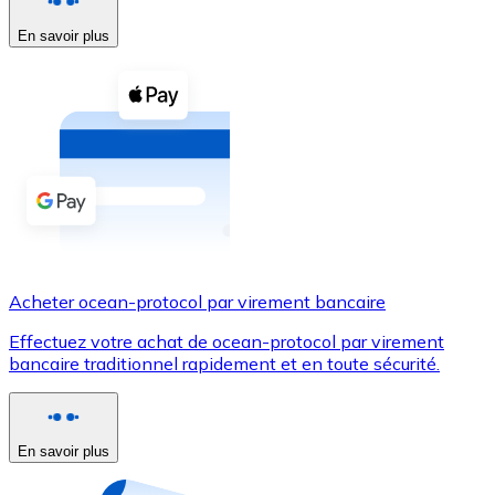
En savoir plus
Voir toutes
Coupons crypto
Achetez des cryptomonnaies en espèces et d'autres m
Acheter avec espèces
Virement SEPA
Ajoutez des fonds à votre compte Bitnovo ou effectuez 
Acheter avec virement bancaire
Acheter ocean-protocol par virement bancaire
Carte de crédit / débit
Effectuez votre achat de ocean-protocol par virement
Utilisez les cartes Visa et Mastercard pour acheter des
bancaire traditionnel rapidement et en toute sécurité.
Acheter avec carte
Boutique - Cartes
En savoir plus
Nouveau