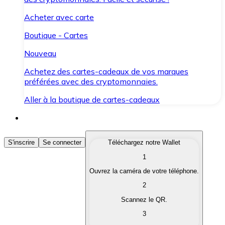
Acheter avec carte
Boutique - Cartes
Nouveau
Achetez des cartes-cadeaux de vos marques
préférées avec des cryptomonnaies.
Aller à la boutique de cartes-cadeaux
Acheter des Cryptomonnaies
S'inscrire
Se connecter
Téléchargez notre Wallet
1
Achetez les cryptomonnaies qui vous intéressent rapid
Ouvrez la caméra de votre téléphone.
Vendre des Cryptomonnaies
2
Convertissez vos cryptomonnaies en monnaie fiduciair
Scannez le QR.
3
Échanger (Swap)