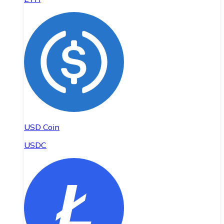
USD Coin
USDC