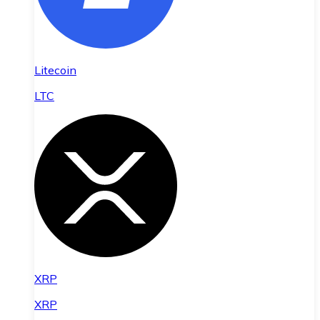
Litecoin
LTC
XRP
XRP