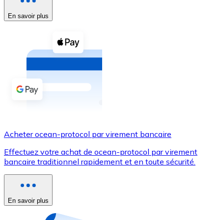
En savoir plus
Voir toutes
Coupons crypto
Achetez des cryptomonnaies en espèces et d'autres m
Acheter avec espèces
Virement SEPA
Ajoutez des fonds à votre compte Bitnovo ou effectuez 
Acheter avec virement bancaire
Acheter ocean-protocol par virement bancaire
Carte de crédit / débit
Effectuez votre achat de ocean-protocol par virement
Utilisez les cartes Visa et Mastercard pour acheter des
bancaire traditionnel rapidement et en toute sécurité.
Acheter avec carte
Boutique - Cartes
En savoir plus
Nouveau