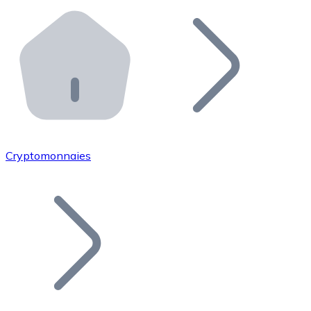
Effectuez des opérations de plus grande envergure. O
Distributeurs automatiques Bitnovo
Intégrez un ATM Bitnovo dans votre entreprise et per
API Bitnovo
Intégrez notre API dans votre écosystème.
Devenir Distributeur
Rejoignez notre réseau de distributeurs et commercialis
Cryptomonnaies
Lister un Token
Ajoutez le token de votre projet à notre service d'acha