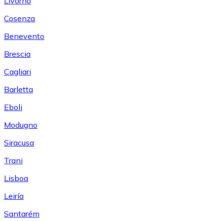
Livorno
Cosenza
Benevento
Brescia
Cagliari
Barletta
Eboli
Modugno
Siracusa
Trani
Lisboa
Leiría
Santarém