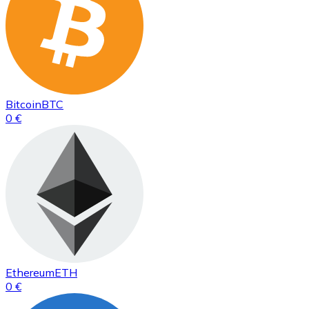
Bitcoin
BTC
0 €
Ethereum
ETH
0 €