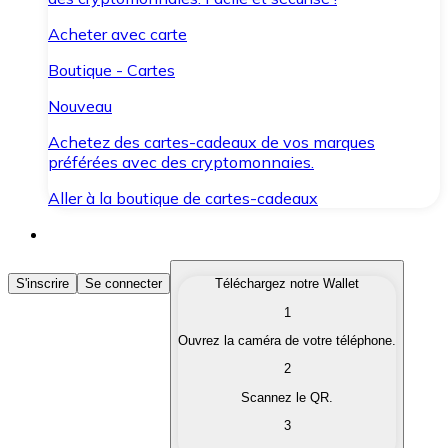
Acheter avec carte
Boutique - Cartes
Nouveau
Achetez des cartes-cadeaux de vos marques
préférées avec des cryptomonnaies.
Aller à la boutique de cartes-cadeaux
Acheter des Cryptomonnaies
S'inscrire
Se connecter
Téléchargez notre Wallet
1
Achetez les cryptomonnaies qui vous intéressent rapid
Ouvrez la caméra de votre téléphone.
Vendre des Cryptomonnaies
2
Convertissez vos cryptomonnaies en monnaie fiduciair
Scannez le QR.
3
Échanger (Swap)