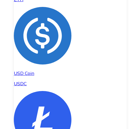
USD Coin
USDC