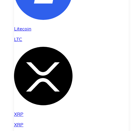
Litecoin
LTC
XRP
XRP