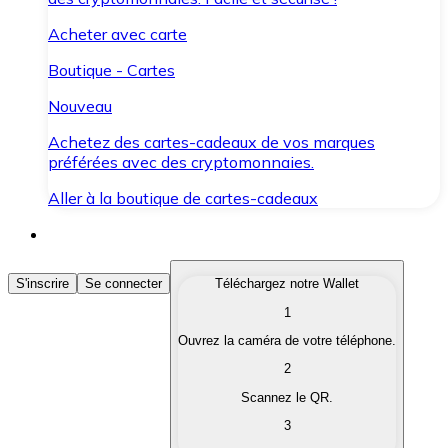
Acheter avec carte
Boutique - Cartes
Nouveau
Achetez des cartes-cadeaux de vos marques
préférées avec des cryptomonnaies.
Aller à la boutique de cartes-cadeaux
Acheter des Cryptomonnaies
S'inscrire
Se connecter
Téléchargez notre Wallet
1
Achetez les cryptomonnaies qui vous intéressent rapid
Ouvrez la caméra de votre téléphone.
Vendre des Cryptomonnaies
2
Convertissez vos cryptomonnaies en monnaie fiduciair
Scannez le QR.
3
Échanger (Swap)