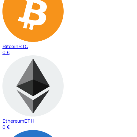
Bitcoin
BTC
0 €
Ethereum
ETH
0 €