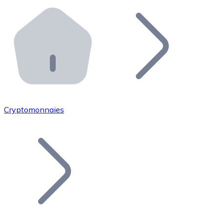
Effectuez des opérations de plus grande envergure. O
Distributeurs automatiques Bitnovo
Intégrez un ATM Bitnovo dans votre entreprise et per
API Bitnovo
Intégrez notre API dans votre écosystème.
Devenir Distributeur
Rejoignez notre réseau de distributeurs et commercialis
Cryptomonnaies
Lister un Token
Ajoutez le token de votre projet à notre service d'acha