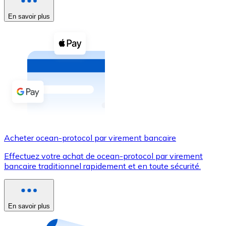
En savoir plus
Voir toutes
Coupons crypto
Achetez des cryptomonnaies en espèces et d'autres m
Acheter avec espèces
Virement SEPA
Ajoutez des fonds à votre compte Bitnovo ou effectuez 
Acheter avec virement bancaire
Acheter ocean-protocol par virement bancaire
Carte de crédit / débit
Effectuez votre achat de ocean-protocol par virement
Utilisez les cartes Visa et Mastercard pour acheter des
bancaire traditionnel rapidement et en toute sécurité.
Acheter avec carte
Boutique - Cartes
En savoir plus
Nouveau