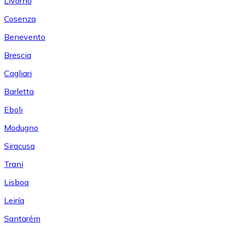
Livorno
Cosenza
Benevento
Brescia
Cagliari
Barletta
Eboli
Modugno
Siracusa
Trani
Lisboa
Leiría
Santarém