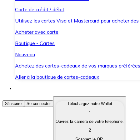
Carte de crédit / débit
Utilisez les cartes Visa et Mastercard pour acheter des
Acheter avec carte
Boutique - Cartes
Nouveau
Achetez des cartes-cadeaux de vos marques préférée
Aller à la boutique de cartes-cadeaux
Acheter des Cryptomonnaies
S'inscrire
Se connecter
Téléchargez notre Wallet
1
Achetez les cryptomonnaies qui vous intéressent rapid
Ouvrez la caméra de votre téléphone.
Vendre des Cryptomonnaies
2
Convertissez vos cryptomonnaies en monnaie fiduciair
Scannez le QR.