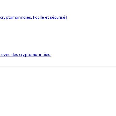
 cryptomonnaies. Facile et sécurisé !
s avec des cryptomonnaies.
ement et en toute sécurité.
e lorsque vous en avez besoin.